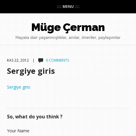
:::: MENU ::::
Müge Çerman
Hayata dair yaşanmışlıklar, anılar, öneriler, paylaşımlar
KAS 22, 2012 |
0 COMMENTS
Sergiye giris
Sergiye giris
So, what do you think ?
Your Name