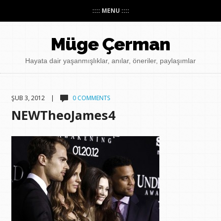
:::: MENU ::::
Müge Çerman
Hayata dair yaşanmışlıklar, anılar, öneriler, paylaşımlar
ŞUB 3, 2012 |
0 COMMENTS
NEWTheoJames4