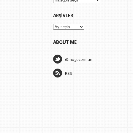
ARŞIVLER
Arşivler
ABOUT ME
@mugecerman
RSS