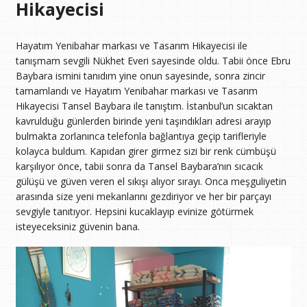
Hikayecisi
Hayatım Yenibahar markası ve Tasarım Hikayecisi ile
tanışmam sevgili Nükhet Everi sayesinde oldu. Tabii önce Ebru
Baybara ismini tanıdım yine onun sayesinde, sonra zincir
tamamlandı ve Hayatım Yenibahar markası ve Tasarım
Hikayecisi Tansel Baybara ile tanıştım. İstanbul’un sıcaktan
kavrulduğu günlerden birinde yeni taşındıkları adresi arayıp
bulmakta zorlanınca telefonla bağlantıya geçip tarifleriyle
kolayca buldum. Kapıdan girer girmez sizi bir renk cümbüşü
karşılıyor önce, tabii sonra da Tansel Baybara’nın sıcacık
gülüşü ve güven veren el sıkışı alıyor sırayı. Onca meşguliyetin
arasında size yeni mekanlarını gezdiriyor ve her bir parçayı
sevgiyle tanıtıyor. Hepsini kucaklayıp evinize götürmek
isteyeceksiniz güvenin bana.