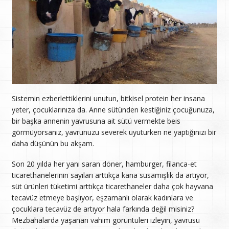
Sistemin ezberlettiklerini unutun, bitkisel protein her insana
yeter, çocuklarınıza da. Anne sütünden kestiğiniz çocuğunuza,
bir başka annenin yavrusuna ait sütü vermekte beis
görmüyorsanız, yavrunuzu severek uyuturken ne yaptığınızı bir
daha düşünün bu akşam.
Son 20 yılda her yanı saran döner, hamburger, filanca-et
ticarethanelerinin sayıları arttıkça kana susamışlık da artıyor,
süt ürünleri tüketimi arttıkça ticarethaneler daha çok hayvana
tecavüz etmeye başlıyor, eşzamanlı olarak kadınlara ve
çocuklara tecavüz de artıyor hala farkında değil misiniz?
Mezbahalarda yaşanan vahim görüntüleri izleyin, yavrusu