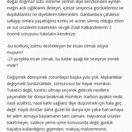
doğar doğmaz sütü sisteme verilsin diye kendisinden ayrılan
ineğin acılı çığlıklarını dinleyin, içinize siniyorsa gördükleriniz ve
duyduklarınız ne diyebilirim bilemedim. Garibanlara çatalınızı
sallayıp onlara yaşattığınız korku ve acının sinmiş olduğu etleri
ve süt ürünlerini tüketirken sevgili Zülal Kalkandelen’in 2
önemli sorusunu hatırlatın kendinize:
-bu korkunç zulmü destekleyen bir insan olmak istiyor
muyum?
-21.yüzyılda insan olmak, bu kadar aşağı bir seviyeye inmek
midir?
Değişmek dönüşmek zorundayız başka yolu yok. Alışkanlıklar
değişmeli! Sürdürülebilir, sömürüsüz bir hayat mümkün.
Tüketici değil, türetici olmayı seçerek gelecek nesillere
yaşanabilir bir dünya bırakmak mümkün. Karbon ayakizi nedir,
nasıl azaltırız, nasıl katkı sağlarız diye düşünmek için hala geç
değil. Haydi dostlar daha güzel bir dünya için çaba harcamaya
bir adım atmaya başlamanın tam zamanı. Hayvansal ürünler
tüketmeyin, sadece yeme-içme konusunda değil; günlük
hayatta kullandığınız giyimden, makyaj malzemesine,