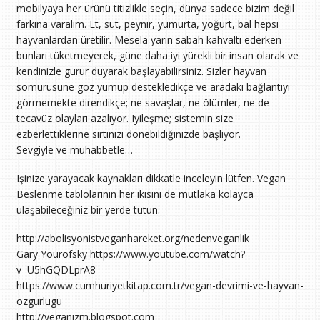
mobilyaya her ürünü titizlikle seçin, dünya sadece bizim değil
farkına varalım. Et, süt, peynir, yumurta, yoğurt, bal hepsi
hayvanlardan üretilir. Mesela yarın sabah kahvaltı ederken
bunları tüketmeyerek, güne daha iyi yürekli bir insan olarak ve
kendinizle gurur duyarak başlayabilirsiniz. Sizler hayvan
sömürüsüne göz yumup destekledikçe ve aradaki bağlantıyı
görmemekte direndikçe; ne savaşlar, ne ölümler, ne de
tecavüz olayları azalıyor. Iyileşme; sistemin size
ezberlettiklerine sırtınızı dönebildiğinizde başlıyor.
Sevgiyle ve muhabbetle…
Işinize yarayacak kaynakları dikkatle inceleyin lütfen. Vegan
Beslenme tablolarının her ikisini de mutlaka kolayca
ulaşabileceğiniz bir yerde tutun.
http://abolisyonistveganhareket.
Gary Yourofsky https://www.youtube.com/watch?
v=U5hGQDLprA8
https://www.cumhuriyetkitap.com.tr/vegan-devrimi-ve-hayvan-
ozgurlugu
http://veganizm.blogspot.com