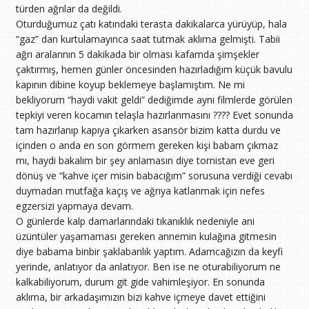
türden ağrılar da değildi.
Oturduğumuz çatı katındaki terasta dakikalarca yürüyüp, hala
“gaz” dan kurtulamayınca saat tutmak aklıma gelmişti. Tabii
ağrı aralarının 5 dakikada bir olması kafamda şimşekler
çaktırmış, hemen günler öncesinden hazırladığım küçük bavulu
kapının dibine koyup beklemeye başlamıştım. Ne mi
bekliyorum “haydi vakit geldi” dediğimde aynı filmlerde görülen
tepkiyi veren kocamın telaşla hazırlanmasını ???? Evet sonunda
tam hazırlanıp kapıya çıkarken asansör bizim katta durdu ve
içinden o anda en son görmem gereken kişi babam çıkmaz
mı, haydi bakalım bir şey anlamasın diye tornistan eve geri
dönüş ve “kahve içer misin babacığım” sorusuna verdiği cevabı
duymadan mutfağa kaçış ve ağrıya katlanmak için nefes
egzersizi yapmaya devam.
O günlerde kalp damarlarındaki tıkanıklık nedeniyle ani
üzüntüler yaşamaması gereken annemin kulağına gitmesin
diye babama binbir şaklabanlık yaptım. Adamcağızın da keyfi
yerinde, anlatıyor da anlatıyor. Ben ise ne oturabiliyorum ne
kalkabiliyorum, durum git gide vahimleşiyor. En sonunda
aklıma, bir arkadaşımızın bizi kahve içmeye davet ettiğini