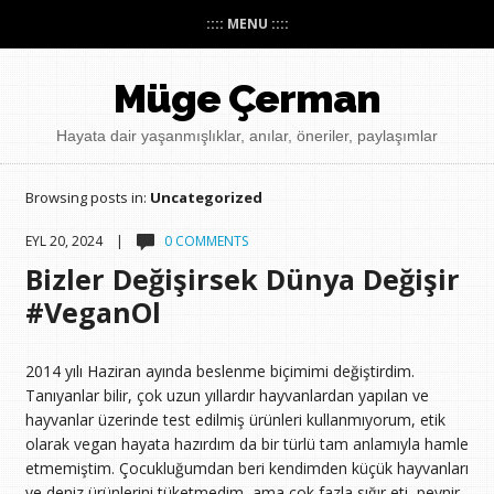
:::: MENU ::::
Müge Çerman
Hayata dair yaşanmışlıklar, anılar, öneriler, paylaşımlar
Browsing posts in:
Uncategorized
EYL 20, 2024 |
0 COMMENTS
Bizler Değişirsek Dünya Değişir
#VeganOl
2014 yılı Haziran ayında beslenme biçimimi değiştirdim.
Tanıyanlar bilir, çok uzun yıllardır hayvanlardan yapılan ve
hayvanlar üzerinde test edilmiş ürünleri kullanmıyorum, etik
olarak vegan hayata hazırdım da bir türlü tam anlamıyla hamle
etmemiştim. Çocukluğumdan beri kendimden küçük hayvanları
ve deniz ürünlerini tüketmedim, ama çok fazla sığır eti, peynir,