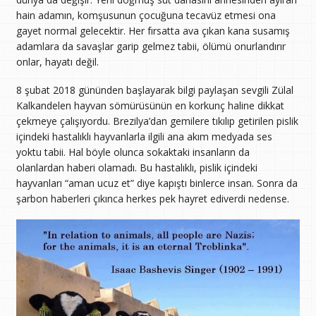
hain adamın, komşusunun çocuğuna tecavüz etmesi ona
gayet normal gelecektir. Her fırsatta ava çıkan kana susamış
adamlara da savaşlar garip gelmez tabii, ölümü onurlandırır
onlar, hayatı değil.
8 şubat 2018 gününden başlayarak bilgi paylaşan sevgili Zülal
Kalkandelen hayvan sömürüsünün en korkunç haline dikkat
çekmeye çalışıyordu. Brezilya’dan gemilere tıkılıp getirilen pislik
içindeki hastalıklı hayvanlarla ilgili ana akım medyada ses
yoktu tabii. Hal böyle olunca sokaktaki insanların da
olanlardan haberi olamadı. Bu hastalıklı, pislik içindeki
hayvanları “aman ucuz et” diye kapıştı binlerce insan. Sonra da
şarbon haberleri çıkınca herkes pek hayret ediverdi nedense.