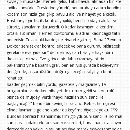
söyleyip müsaade istemek geldi. Tabii bavulu almadan birlikte
indik asansörle. O evlerine yürüdü, ben arabaya attım kendimi,
kocam son hızla geri çıkıp bavulu aldı ve nihayet yola çıktık.
Hastaneye girdik, ilk kontrol yapıldı, beni bir odaya aldılar ve
sürpriz, sancılarım duruverdi. O kadar kasmışım ki kendimi,
ortalık süt liman. Hemen doktorumu aradılar, kadıncağız tatili
nedeniyle Tuzla’daki kardeşine ziyarete gitmiş. Bana ” Zeynep
Doktor seni tekrar kontrol edecek ve bana durumu bildirecek
gerekirse eve gidersin” der demez, can havliyle haykırdım
“kesinlikle olmaz. Eve girince bir daha çıkamayabilirim,
bakarsınız yine babam uğrar, ben en iyisi şurada bekleyeyim”
dediğimde, akşamüstüne doğru geleceğini söyleyip beni
rahatlattı.
Saatler geçmek bilmiyordu, gazeteler, magazinler, TV
programları vs derken nihayet doktorum geldi ve kontrolü
bitince de müjdeyi verdi “haydi hazırlan suni sancı ile
başlayacağız” bende bir sevinç bir sevinç. Bebek hemşiresi
elinde lavmanla gelene kadar da keyfime diyecek yoktu ????
Bundan sonrası hızlandırılmış film gibiydi. Suni sancı ile normal
sancı arasındaki tek fark sadece süreleri, buna inanın, acı aynı
derecede can yakıcı. Nasıl bir acı diye merak ediyorsanız şöyle