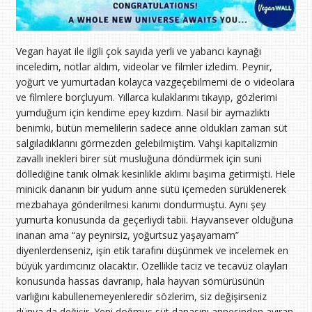
Vegan hayat ile ilgili çok sayıda yerli ve yabancı kaynağı
inceledim, notlar aldım, videolar ve filmler izledim. Peynir,
yoğurt ve yumurtadan kolayca vazgeçebilmemi de o videolara
ve filmlere borçluyum. Yıllarca kulaklarımı tıkayıp, gözlerimi
yumduğum için kendime epey kızdım. Nasıl bir aymazlıktı
benimki, bütün memelilerin sadece anne oldukları zaman süt
salgıladıklarını görmezden gelebilmiştim. Vahşi kapitalizmin
zavallı inekleri birer süt musluğuna döndürmek için suni
döllediğine tanık olmak kesinlikle aklımı başıma getirmişti. Hele
minicik dananın bir yudum anne sütü içemeden sürüklenerek
mezbahaya gönderilmesi kanımı dondurmuştu. Aynı şey
yumurta konusunda da geçerliydi tabii. Hayvansever olduğuna
inanan ama “ay peynirsiz, yoğurtsuz yaşayamam”
diyenlerdenseniz, işin etik tarafını düşünmek ve incelemek en
büyük yardımcınız olacaktır. Ozellikle taciz ve tecavüz olayları
konusunda hassas davranıp, hala hayvan sömürüsünün
varlığını kabullenemeyenleredir sözlerim, siz değişirseniz
dünya da değişir. Yeni doğmuş süt danasını annesinden ayıran