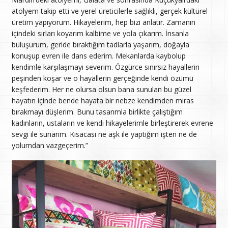
atölyem takip etti ve yerel üreticilerle sağlıklı, gerçek kültürel
üretim yapıyorum. Hikayelerim, hep bizi anlatır. Zamanın
içindeki sırları koyarım kalbime ve yola çıkarım. İnsanla
buluşurum, geride bıraktığım tadlarla yaşarım, doğayla
konuşup evren ile dans ederim. Mekanlarda kaybolup
kendimle karşılaşmayı severim. Özgürce sınırsız hayallerin
peşinden koşar ve o hayallerin gerçeğinde kendi özümü
keşfederim. Her ne olursa olsun bana sunulan bu güzel
hayatın içinde bende hayata bir nebze kendimden miras
bırakmayı düşlerim. Bunu tasarımla birlikte çalıştığım
kadınların, ustaların ve kendi hikayelerimle birleştirerek evrene
sevgi ile sunarım. Kısacası ne aşk ile yaptığım işten ne de
yolumdan vazgeçerim.”