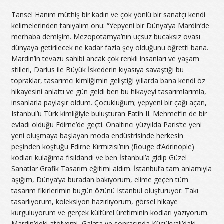
Tansel Hanım müthiş bir kadın ve çok yönlü bir sanatçı kendi
kelimelerinden tanıyalım onu: “Yepyeni bir Dünya’ya Mardin’de
merhaba demişim. Mezopotamya’nın uçsuz bucaksız ovası
dünyaya getirilecek ne kadar fazla şey olduğunu öğretti bana.
Mardin’in tevazu sahibi ancak çok renkli insanları ve yaşam
stilleri, Darius ile Büyük İskederin kıyasıya savaştığı bu
topraklar, tasarımcı kimliğimin geliştiği yıllarda bana kendi öz
hikayesini anlattı ve gün geldi ben bu hikayeyi tasarımlarımla,
insanlarla paylaşır oldum. Çocukluğum; yepyeni bir çağı açan,
Istanbul’u Türk kimliğiyle buluşturan Fatih II. Mehmet’in de bir
evladı olduğu Edirne’de geçti. Onaltıncı yüzyılda Paris’te yeni
yeni oluşmaya başlayan moda endüstrisinde herkesin
peşinden koştuğu Edirne Kırmızısı’nın (Rouge d’Adrinople)
kodları kulağıma fısıldandı ve ben İstanbul’a gidip Güzel
Sanatlar Grafik Tasarım eğitimi aldım. İstanbul’a tam anlamıyla
aşığım, Dünya’ya buradan bakıyorum, elime geçen tüm
tasarım fikirlerimin bugün özünü Istanbul oluşturuyor. Takı
tasarlıyorum, koleksiyon hazırlıyorum, görsel hikaye
kurguluyorum ve gerçek kültürel üretiminin kodları yazıyorum.
Mardin’deki atölyemi, Galata ve sonrasında Küçükyalı’daki