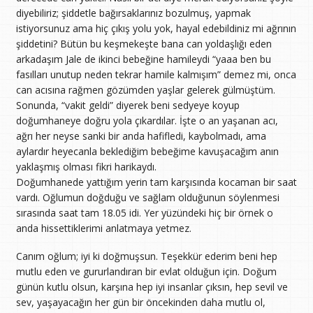
diyebiliriz; şiddetle bağırsaklarınız bozulmuş, yapmak
istiyorsunuz ama hiç çıkış yolu yok, hayal edebildiniz mi ağrının
şiddetini? Bütün bu keşmekeşte bana can yoldaşlığı eden
arkadaşım Jale de ikinci bebeğine hamileydi “yaaa ben bu
fasılları unutup neden tekrar hamile kalmışım” demez mi, onca
can acısına rağmen gözümden yaşlar gelerek gülmüştüm.
Sonunda, “vakit geldi” diyerek beni sedyeye koyup
doğumhaneye doğru yola çıkardılar. İşte o an yaşanan acı,
ağrı her neyse sanki bir anda hafifledi, kaybolmadı, ama
aylardır heyecanla beklediğim bebeğime kavuşacağım anın
yaklaşmış olması fikri harikaydı.
Doğumhanede yattığım yerin tam karşısında kocaman bir saat
vardı. Oğlumun doğduğu ve sağlam olduğunun söylenmesi
sırasında saat tam 18.05 idi. Yer yüzündeki hiç bir örnek o
anda hissettiklerimi anlatmaya yetmez.
Canım oğlum; iyi ki doğmuşsun. Teşekkür ederim beni hep
mutlu eden ve gururlandıran bir evlat olduğun için. Doğum
günün kutlu olsun, karşına hep iyi insanlar çıksın, hep sevil ve
sev, yaşayacağın her gün bir öncekinden daha mutlu ol,