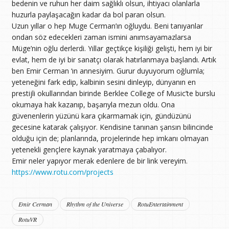
bedenin ve ruhun her daim sağlıklı olsun, ihtiyacı olanlarla
huzurla paylaşacağın kadar da bol paran olsun.
Uzun yıllar o hep Muge Cerman’ın oğluydu. Beni tanıyanlar
ondan söz edecekleri zaman ismini anımsayamazlarsa
Müge’nin oğlu derlerdi. Yıllar geçtikçe kişiliği gelişti, hem iyi bir
evlat, hem de iyi bir sanatçı olarak hatırlanmaya başlandı. Artık
ben Emir Cerman ‘ın annesiyim. Gurur duyuyorum oğlumla;
yeteneğini fark edip, kalbinin sesini dinleyip, dünyanın en
prestijli okullarından birinde Berklee College of Music’te burslu
okumaya hak kazanıp, başarıyla mezun oldu. Ona
güvenenlerin yüzünü kara çıkarmamak için, gündüzünü
gecesine katarak çalışıyor. Kendisine tanınan şansın bilincinde
olduğu için de; planlarında, projelerinde hep imkanı olmayan
yetenekli gençlere kaynak yaratmaya çabalıyor.
Emir neler yapıyor merak edenlere de bir link vereyim.
https://www.rotu.com/projects
Emir Cerman
Rhythm of the Universe
RotuEntertainment
RotuVR