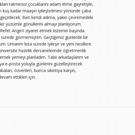
ıkları tatminsiz çocuklarını adam etme gayretiyle,
 kuş kadar maaşın iyileştirilmesi yönünde çaba
 geçirilecek. Ben kendi adıma, yakın çevremedeki
üler yüzümle gönüllerini almayı planlıyorum.
 Refet Angın’ı ziyaret etmek listemin başında.
n süredir görmemiştim. Geçtiğimiz günlerde bir
um. Umarım kısa sürede iyileşir ve yeni nesillere
iversite hazırlık dersanelerinde öğretmenlik
yemek yemeyi planladım. Tabii arkadaşlarım ve
 e-posta yoluyla günlerini güzelleştirecek
ları, özverileri, bunca sıkıntıya karşın,
vam ettikleri için.