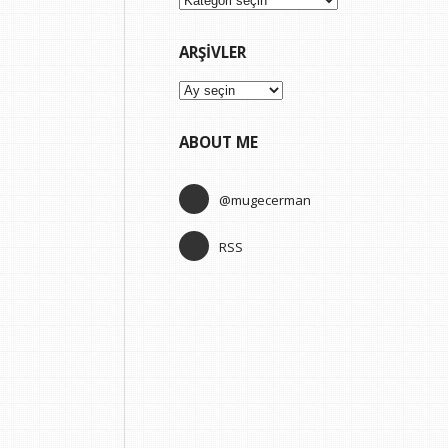
ARŞIVLER
Arşivler
ABOUT ME
@mugecerman
RSS