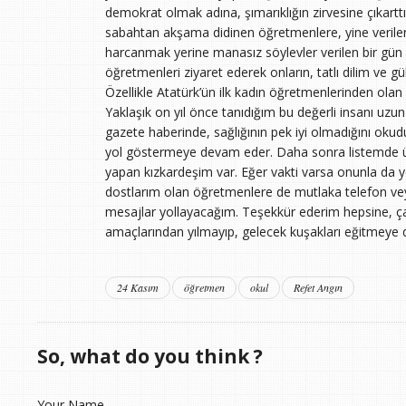
demokrat olmak adına, şımarıklığın zirvesine çıkartt
sabahtan akşama didinen öğretmenlere, yine verilen
harcanmak yerine manasız söylevler verilen bir gün
öğretmenleri ziyaret ederek onların, tatlı dilim ve g
Özellikle Atatürk’ün ilk kadın öğretmenlerinden olan
Yaklaşık on yıl önce tanıdığım bu değerli insanı uzu
gazete haberinde, sağlığının pek iyi olmadığını okud
yol göstermeye devam eder. Daha sonra listemde ün
yapan kızkardeşim var. Eğer vakti varsa onunla da 
dostlarım olan öğretmenlere de mutlaka telefon veya
mesajlar yollayacağım. Teşekkür ederim hepsine, çaba
amaçlarından yılmayıp, gelecek kuşakları eğitmeye de
24 Kasım
öğretmen
okul
Refet Angın
So, what do you think ?
Your Name