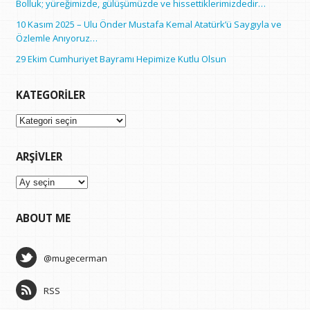
Bolluk; yüreğimizde, gülüşümüzde ve hissettiklerimizdedir…
10 Kasım 2025 – Ulu Önder Mustafa Kemal Atatürk’ü Saygıyla ve
Özlemle Anıyoruz…
29 Ekim Cumhuriyet Bayramı Hepimize Kutlu Olsun
KATEGORILER
Kategoriler
ARŞIVLER
Arşivler
ABOUT ME
@mugecerman
RSS