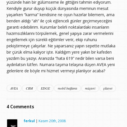
yüzünde hain bir gülümseme ile gittiğini tahmin ediyorum.
Kendiyle gurur duyup küçük dünyasında memnun mesut
yaşarken “karma” kendisine ne oyun hazırlar bilemem, ama
benden aldığı “ah” ile çok eğlenceli günler geçirmeyeceğini
garanti edebilirim. Kurumlar belirli noktalardaki insanların
hazımsızlıklarını törpülemek, genel yapıya zarar vermelerini
engellemek için sürekli eğitimler verir, ekip ruhunu
pekiştirmeye çalışırlar. Ne yaparsanız yapın sepette mutlaka
bir çürük elma kalıyor işte. Kaldığım yere yakın bir kafeden
yazdım bu yazıyı. Aranızda “hata 619” nedir bilen varsa beni
aydınlatsın lütfen. Numara taşıma telaşına düşen AVEA yeni
gelenlere de böyle mi hizmet vermeyi planlıyor acaba?
AVEA
CRM
EDGE
mobil bağlantı
müşteri
şikayet
4
Comments
ferkul
|
Kasım 20th, 2008