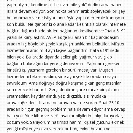
yapmalıyım, kendime ait bir evim bile yok” dedim ama hanım
israra devam ediyor. Son nokta benim artık söyleyecek bir şey
bulamamam ve ne istiyorsanız öyle yapın dememle konuşma
son buldu. Ne gariptir ki o ana kadar kesintisiz olarak internete
bağlı olduğum halde birden bağlantım kesiliverdi ve “hata 619”
yazısı ile karşılaştım. AVEA Edge kullanan bir kaç arkadaşımı
aradım hiç böyle bir şeyle karşılaşmadıklarını belirttiler. Müşteri
hizmetlerini aradım 4 ayrı kişiye bağlandım “hata 619” nedir
bilen yok. Bu arada dışarıda seller gibi yağmur var, çıkıp
bağlantı bulacağım bir yere gidemiyorum. Yapmam gereken
bir sürü iş, yazmam gereken bir sürü mesaj var. Müşteri
hizmetlerini tekrar aradım, yine aynı şekilde oradan oraya
savruldum. Ama doğruya doğru karşıma çıkan genç insanlar
son derece kibarlardı. Gerçi derdime çare olacak bir çözüm
üretmediler, kayıtlar alındı, yazıldı çizildi, sizi mutlaka
arayacağız denildi, ama ne arayan var ne soran. Saat 23.10
aradan bir gün geçmiş problem hala devam ediyor ama cevap
hala yok. Yine kibar ve zarfi insanlar bilgilerimi alıp duruyorlar,
çözüm yok. Sanıyorum hazımsız hanım, kişisel gücünü ekmek
yediği müşteriye ceza vererek arttırdı, evine huzurla ve