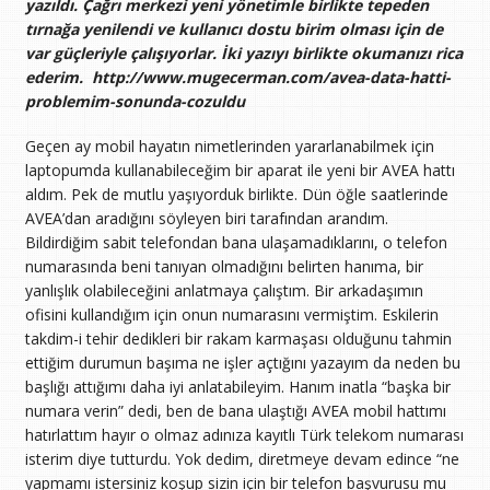
yazıldı. Çağrı merkezi yeni yönetimle birlikte tepeden
tırnağa yenilendi ve kullanıcı dostu birim olması için de
var güçleriyle çalışıyorlar. İki yazıyı birlikte okumanızı rica
ederim. http://www.mugecerman.com/avea-data-hatti-
problemim-sonunda-cozuldu
Geçen ay mobil hayatın nimetlerinden yararlanabilmek için
laptopumda kullanabileceğim bir aparat ile yeni bir AVEA hattı
aldım. Pek de mutlu yaşıyorduk birlikte. Dün öğle saatlerinde
AVEA’dan aradığını söyleyen biri tarafından arandım.
Bildirdiğim sabit telefondan bana ulaşamadıklarını, o telefon
numarasında beni tanıyan olmadığını belirten hanıma, bir
yanlışlık olabileceğini anlatmaya çalıştım. Bir arkadaşımın
ofisini kullandığım için onun numarasını vermiştim. Eskilerin
takdim-i tehir dedikleri bir rakam karmaşası olduğunu tahmin
ettiğim durumun başıma ne işler açtığını yazayım da neden bu
başlığı attığımı daha iyi anlatabileyim. Hanım inatla “başka bir
numara verin” dedi, ben de bana ulaştığı AVEA mobil hattımı
hatırlattım hayır o olmaz adınıza kayıtlı Türk telekom numarası
isterim diye tutturdu. Yok dedim, diretmeye devam edince “ne
yapmamı istersiniz koşup sizin için bir telefon başvurusu mu