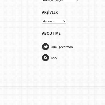
ARŞIVLER
Arşivler
ABOUT ME
@mugecerman
RSS