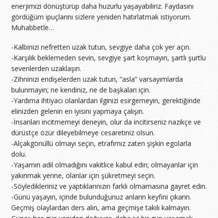
enerjimizi dönüştürüp daha huzurlu yaşayabiliriz. Faydasını
gördüğüm ipuçlarını sizlere yeniden hatırlatmak istiyorum.
Muhabbetle…
-Kalbinizi nefretten uzak tutun, sevgiye daha çok yer açın.
-Karşılık beklemeden sevin, sevgiye şart koşmayın, şartlı şurtlu
sevenlerden uzaklaşın.
-Zihninizi endişelerden uzak tutun, “asla” varsayımlarda
bulunmayın; ne kendiniz, ne de başkaları için.
-Yardıma ihtiyacı olanlardan ilginizi esirgemeyin, gerektiğinde
elinizden gelenin en iyisini yapmaya çalışın.
-İnsanları incitmemeyi deneyin, olur da incitirseniz nazikçe ve
dürüstçe özür dileyebilmeye cesaretiniz olsun.
-Alçakgönüllü olmayı seçin, etrafımız zaten şişkin egolarla
dolu.
-Yaşamın adil olmadığını vakitlice kabul edin; olmayanlar için
yakınmak yerine, olanlar için şükretmeyi seçin.
-Söyledikleriniz ve yaptıklarınızın farklı olmamasına gayret edin.
-Günü yaşayın, içinde bulunduğunuz anların keyfini çıkarın.
Geçmiş olaylardan ders alın, ama geçmişe takılı kalmayın.