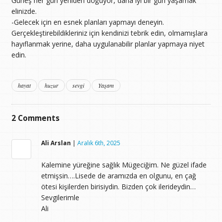
Güneş her gün yeniden doğuyor, daha iyi bir gün yaşamak
elinizde.
-Gelecek için en esnek planları yapmayı deneyin.
Gerçekleştirebildikleriniz için kendinizi tebrik edin, olmamışlara
hayıflanmak yerine, daha uygulanabilir planlar yapmaya niyet
edin.
hayat
huzur
sevgi
Yaşam
2
Comments
Ali Arslan
|
Aralık 6th, 2025
Kalemine yüreğine sağlık Mügeciğim. Ne güzel ifade
etmişsin….Lisede de aramızda en olgunu, en çağ
ötesi kişilerden birisiydin. Bizden çok ilerideydin…
Sevgilerimle
Ali