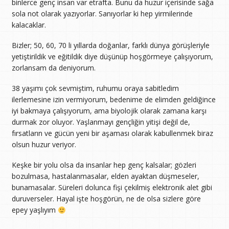
binlerce genç insan var etrafta. Bunu da huzur içerisinde sağa
sola not olarak yazıyorlar. Sanıyorlar ki hep yirmilerinde
kalacaklar.
Bizler; 50, 60, 70 li yıllarda doğanlar, farklı dünya görüşleriyle
yetiştirildik ve eğitildik diye düşünüp hoşgörmeye çalışıyorum,
zorlansam da deniyorum.
38 yaşımı çok sevmiştim, ruhumu oraya sabitledim
ilerlemesine izin vermiyorum, bedenime de elimden geldiğince
iyi bakmaya çalışıyorum, ama biyolojik olarak zamana karşı
durmak zor oluyor. Yaşlanmayı gençliğin yitişi değil de,
fırsatların ve gücün yeni bir aşaması olarak kabullenmek biraz
olsun huzur veriyor.
Keşke bir yolu olsa da insanlar hep genç kalsalar; gözleri
bozulmasa, hastalanmasalar, elden ayaktan düşmeseler,
bunamasalar. Süreleri dolunca fişi çekilmiş elektronik alet gibi
duruverseler. Hayal işte hoşgörün, ne de olsa sizlere göre
epey yaşlıyım