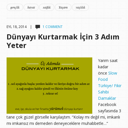
gençlik
hayat
sağlık
Yaşam
yaşlılık
EYL 18, 2014 |
1 COMMENT
Dünyayı Kurtarmak İçin 3 Adım
Yeter
Yarım saat
kadar
önce
Slow
Food
Türkiye/ Fikir
Sahibi
Damaklar
Facebook
sayfasında 3
tane çok güzel görselle karşılaştım. “Kolay mı değil mi, imkanlı
mı imkansız mı demeden deneyeceklere muhabbetle…”