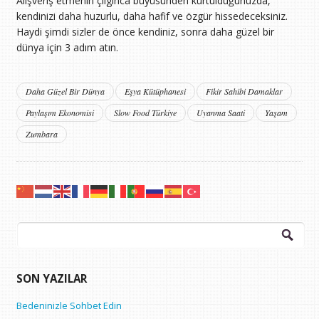
Alışveriş etmenin çılgınca büyüsünden kurtulduğunuzda,
kendinizi daha huzurlu, daha hafif ve özgür hissedeceksiniz.
Haydi şimdi sizler de önce kendiniz, sonra daha güzel bir
dünya için 3 adım atın.
Daha Güzel Bir Dünya
Eşya Kütüphanesi
Fikir Sahibi Damaklar
Paylaşım Ekonomisi
Slow Food Türkiye
Uyanma Saati
Yaşam
Zumbara
Arama:
SON YAZILAR
Bedeninizle Sohbet Edin