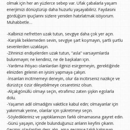
olmak için her an yüzlerce sebep var. Ufak çabalarla yaşam
enerjimizi dönüştürüp daha huzurlu yaşayabiliriz. Faydasını
gördüğüm ipuçlarını sizlere yeniden hatırlatmak istiyorum.
Muhabbetle…
-Kalbinizi nefretten uzak tutun, sevgiye daha çok yer açın.
-Karşılık beklemeden sevin, sevgiye şart koşmayın, şartlı şurtlu
sevenlerden uzaklaşın.
-Zihninizi endişelerden uzak tutun, “asla” varsayımlarda
bulunmayın; ne kendiniz, ne de başkaları için.
-Yardıma ihtiyacı olanlardan ilginizi esirgemeyin, gerektiğinde
elinizden gelenin en iyisini yapmaya çalışın.
-İnsanları incitmemeyi deneyin, olur da incitirseniz nazikçe ve
dürüstçe özür dileyebilmeye cesaretiniz olsun.
-Alçakgönüllü olmayı seçin, etrafımız zaten şişkin egolarla
dolu.
-Yaşamın adil olmadığını vakitlice kabul edin; olmayanlar için
yakınmak yerine, olanlar için şükretmeyi seçin.
-Söyledikleriniz ve yaptıklarınızın farklı olmamasına gayret edin.
-Günü yaşayın, içinde bulunduğunuz anların keyfini çıkarın.
Geçmiş olaylardan ders alın, ama geçmişe takılı kalmayın.