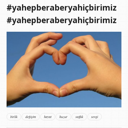
#yahepberaberyahiçbirimiz
#yahepberaberyahiçbirimiz
birlik
değişim
hayat
huzur
sağlık
sevgi