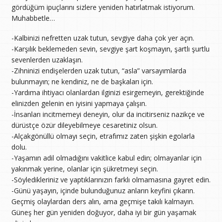
gördüğüm ipuçlarını sizlere yeniden hatırlatmak istiyorum.
Muhabbetle…
-Kalbinizi nefretten uzak tutun, sevgiye daha çok yer açın.
-Karşılık beklemeden sevin, sevgiye şart koşmayın, şartlı şurtlu
sevenlerden uzaklaşın.
-Zihninizi endişelerden uzak tutun, “asla” varsayımlarda
bulunmayın; ne kendiniz, ne de başkaları için.
-Yardıma ihtiyacı olanlardan ilginizi esirgemeyin, gerektiğinde
elinizden gelenin en iyisini yapmaya çalışın.
-İnsanları incitmemeyi deneyin, olur da incitirseniz nazikçe ve
dürüstçe özür dileyebilmeye cesaretiniz olsun.
-Alçakgönüllü olmayı seçin, etrafımız zaten şişkin egolarla
dolu.
-Yaşamın adil olmadığını vakitlice kabul edin; olmayanlar için
yakınmak yerine, olanlar için şükretmeyi seçin.
-Söyledikleriniz ve yaptıklarınızın farklı olmamasına gayret edin.
-Günü yaşayın, içinde bulunduğunuz anların keyfini çıkarın.
Geçmiş olaylardan ders alın, ama geçmişe takılı kalmayın.
Güneş her gün yeniden doğuyor, daha iyi bir gün yaşamak