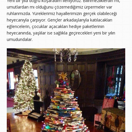
Yeni bir yıla doğru koşaradım ilerliyoruz. Bilinmezliklerdin mi,
umutlardan mı olduğunu çözemediğimiz ürpermeler var
ruhlarımızda. Yüreklerimiz hayallerimizin gerçek olabileceği
heyecanıyla çarpıyor. Gençler arkadaşlarıyla katılacakları
eğlencelerin, çocuklar açacakları hediye paketlerinin
heyecanında, yaşlılar ise sağlıkla geçirecekleri yeni bir yılın
umudundalar.