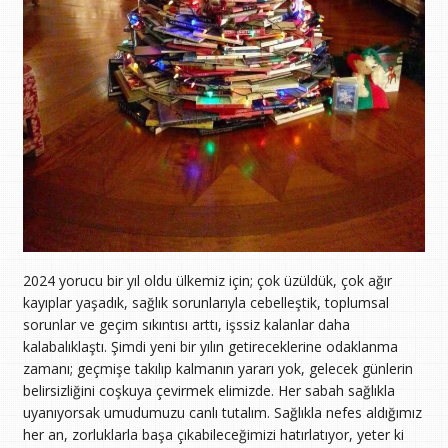
2024 yorucu bir yıl oldu ülkemiz için; çok üzüldük, çok ağır
kayıplar yaşadık, sağlık sorunlarıyla cebelleştik, toplumsal
sorunlar ve geçim sıkıntısı arttı, işssiz kalanlar daha
kalabalıklaştı. Şimdi yeni bir yılın getireceklerine odaklanma
zamanı; geçmişe takılıp kalmanın yararı yok, gelecek günlerin
belirsizliğini coşkuya çevirmek elimizde. Her sabah sağlıkla
uyanıyorsak umudumuzu canlı tutalım. Sağlıkla nefes aldığımız
her an, zorluklarla başa çıkabileceğimizi hatırlatıyor, yeter ki