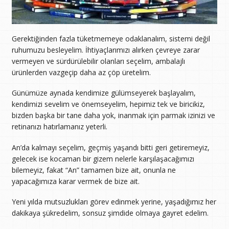
Gerektiğinden fazla tüketmemeye odaklanalım, sistemi değil
ruhumuzu besleyelim. İhtiyaçlarımızı alırken çevreye zarar
vermeyen ve sürdürülebilir olanları seçelim, ambalajlı
ürünlerden vazgeçip daha az çöp üretelim.
Günümüze aynada kendimize gülümseyerek başlayalım,
kendimizi sevelim ve önemseyelim, hepimiz tek ve biricikiz,
bizden başka bir tane daha yok, inanmak için parmak izinizi ve
retinanızı hatırlamanız yeterli.
An’da kalmayı seçelim, geçmiş yaşandı bitti geri getiremeyiz,
gelecek ise kocaman bir gizem nelerle karşılaşacağımızı
bilemeyiz, fakat “An” tamamen bize ait, onunla ne
yapacağımıza karar vermek de bize ait.
Yeni yılda mutsuzlukları görev edinmek yerine, yaşadığımız her
dakikaya şükredelim, sonsuz şimdide olmaya gayret edelim.