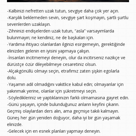
-Kalbinizi nefretten uzak tutun, sevgiye daha çok yer açın.
-Karşılık beklemeden sevin, sevgiye şart koşmayın, şartlı şurtlu
sevenlerden uzaklaşın.
-Zihninizi endişelerden uzak tutun, “asla” varsayımlarda
bulunmayın; ne kendiniz, ne de başkaları için.
-Yardıma ihtiyacı olanlardan ilginizi esirgemeyin, gerektiğinde
elinizden gelenin en iyisini yapmaya çalışın.
-İnsanları incitmemeyi deneyin, olur da incitirseniz nazikçe ve
dürüstçe özür dileyebilmeye cesaretiniz olsun.
-Alçakgönüllü olmayı seçin, etrafımız zaten şişkin egolarla
dolu.
-Yaşamın adil olmadığını vakitlice kabul edin; olmayanlar için
yakınmak yerine, olanlar için şükretmeyi seçin.
-Söyledikleriniz ve yaptıklarınızın farklı olmamasına gayret edin.
-Günü yaşayın, içinde bulunduğunuz anların keyfini çıkarın.
Geçmiş olaylardan ders alın, ama geçmişe takılı kalmayın.
Güneş her gün yeniden doğuyor, daha iyi bir gün yaşamak
elinizde.
-Gelecek için en esnek planları yapmayı deneyin.