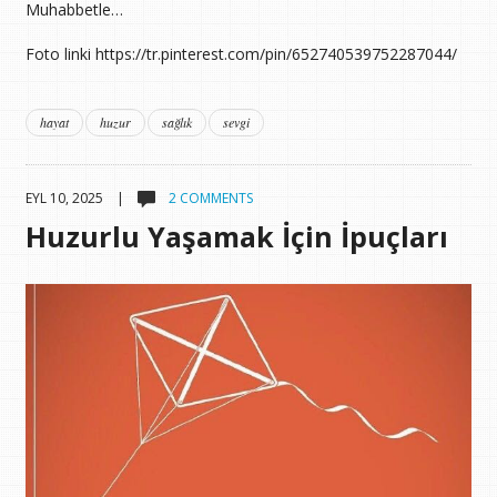
Muhabbetle…
Foto linki https://tr.pinterest.com/pin/652740539752287044/
hayat
huzur
sağlık
sevgi
EYL 10, 2025 |
2 COMMENTS
Huzurlu Yaşamak İçin İpuçları