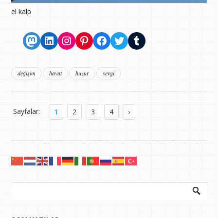
el kalp
Mastodon
LinkedIn
Instagram
Pinterest
Facebook
Twitter
Tumblr
değişim
hayat
huzur
sevgi
Sayfalar:
1
2
3
4
›
Arama: