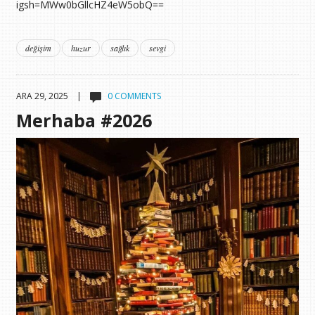
igsh=MWw0bGllcHZ4eW5obQ==
değişim
huzur
sağlık
sevgi
ARA 29, 2025 |
0 COMMENTS
Merhaba #2026