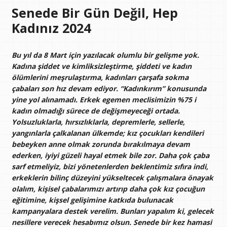
Senede Bir Gün Değil, Hep
Kadınız 2024
Bu yıl da 8 Mart için yazılacak olumlu bir gelişme yok.
Kadına şiddet ve kimliksizleştirme, şiddeti ve kadın
ölümlerini meşrulaştırma, kadınları çarşafa sokma
çabaları son hız devam ediyor. “Kadınkırım” konusunda
yine yol alınamadı. Erkek egemen meclisimizin %75 i
kadın olmadığı sürece de değişmeyeceği ortada.
Yolsuzluklarla, hırsızlıklarla, depremlerle, sellerle,
yangınlarla çalkalanan ülkemde; kız çocukları kendileri
bebeyken anne olmak zorunda bırakılmaya devam
ederken, iyiyi güzeli hayal etmek bile zor. Daha çok çaba
sarf etmeliyiz, bizi yönetenlerden beklentimiz sıfıra indi,
erkeklerin bilinç düzeyini yükseltecek çalışmalara önayak
olalım, kişisel çabalarımızı artırıp daha çok kız çocuğun
eğitimine, kişsel gelişimine katkıda bulunacak
kampanyalara destek verelim. Bunları yapalım ki, gelecek
nesillere verecek hesabımız olsun. Senede bir kez hamasi