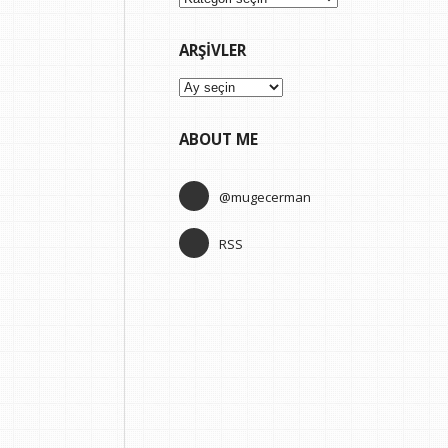
ARŞIVLER
Arşivler
ABOUT ME
@mugecerman
RSS