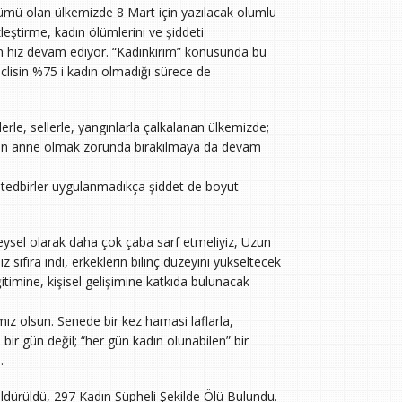
 ölümü olan ülkemizde 8 Mart için yazılacak olumlu
zleştirme, kadın ölümlerini ve şiddeti
n hız devam ediyor. “Kadınkırım” konusunda bu
lisin %75 i kadın olmadığı sürece de
mlerle, sellerle, yangınlarla çalkalanan ülkemizde;
eyken anne olmak zorunda bırakılmaya da devam
ci tedbirler uygulanmadıkça şiddet de boyut
ireysel olarak daha çok çaba sarf etmeliyiz, Uzun
ıfıra indi, erkeklerin bilinç düzeyini yükseltecek
timine, kişisel gelişimine katkıda bulunacak
mız olsun. Senede bir kez hamasi laflarla,
en bir gün değil; “her gün kadın olunabilen” bir
.
ldürüldü, 297 Kadın Şüpheli Şekilde Ölü Bulundu.