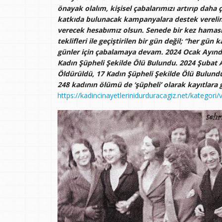
önayak olalım, kişisel çabalarımızı artırıp daha 
katkıda bulunacak kampanyalara destek verelim.
verecek hesabımız olsun. Senede bir kez hamasi 
teklifleri ile geçiştirilen bir gün değil; “her gü
günler için çabalamaya devam. 2024 Ocak Ayında
Kadın Şüpheli Şekilde Ölü Bulundu.
2024 Şubat 
Öldürüldü, 17 Kadın Şüpheli Şekilde Ölü Bulundu
248 kadının ölümü de ‘şüpheli’ olarak kayıtlara 
https://kadincinayetlerinidurduracagiz.net/kategori/v