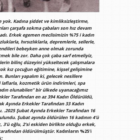
e yok. Kadına şiddet ve kimliksizleştirme,
nları çarşafa sokma çabaları son hız devam
adı. Erkek egemen meclisimizin %75 i kadın
klarla, hırsızlıklarla, depremlerle, sellerle,
kendileri bebeyken anne olmak zorunda
mek bile zor. Daha çok çaba sarf etmeliyiz,
lerin bilinç düzeyini yükseltecek çalışmalara
çok kız çocuğun eğitimine, kişsel gelişimine
 Bunları yapalım ki, gelecek nesillere
laflarla, kozmetik ürün indirimleri, spa
n kadın olunabilen” bir ülkede uyanacağımız
kler Tarafından en az 394 Kadın Öldürüldü,
ak Ayında Erkekler Tarafından 33 Kadın
. .2025 Şubat Ayında Erkekler Tarafından 16
ulundu. Şubat ayında öldürülen 16 kadının 4’ü
 3’ü oğlu, 2’si eskiden birlikte olduğu erkek,
sı tarafından öldürülmüştür.
Kadınların %25’i
: