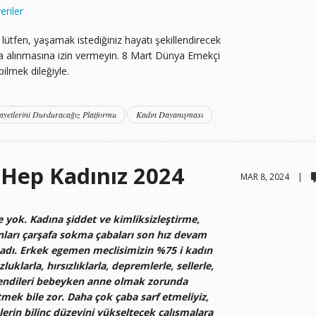
eriler
 lütfen, yaşamak istediğiniz hayatı şekillendirecek
tına alınmasına izin vermeyin. 8 Mart Dünya Emekçi
lmek dileğiyle.
ayetlerini Durduracağız Platformu
Kadın Dayanışması
 Hep Kadınız 2024
MAR 8, 2024 |
e yok. Kadına şiddet ve kimliksizleştirme,
nları çarşafa sokma çabaları son hız devam
adı. Erkek egemen meclisimizin %75 i kadın
klarla, hırsızlıklarla, depremlerle, sellerle,
kendileri bebeyken anne olmak zorunda
mek bile zor. Daha çok çaba sarf etmeliyiz,
lerin bilinç düzeyini yükseltecek çalışmalara