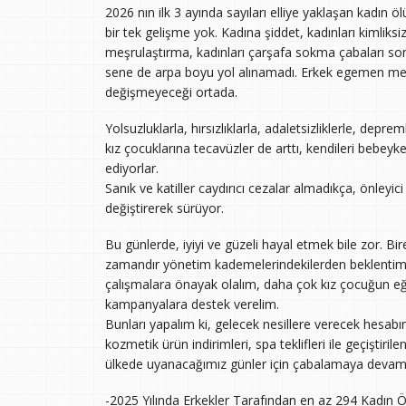
2026 nın ilk 3 ayında sayıları elliye yaklaşan kadın
bir tek gelişme yok. Kadına şiddet, kadınları kimliksi
meşrulaştırma, kadınları çarşafa sokma çabaları so
sene de arpa boyu yol alınamadı. Erkek egemen mec
değişmeyeceği ortada.
Yolsuzluklarla, hırsızlıklarla, adaletsizliklerle, depre
kız çocuklarına tecavüzler de arttı, kendileri beb
ediyorlar.
Sanık ve katiller caydırıcı cezalar almadıkça, önleyi
değiştirerek sürüyor.
Bu günlerde, iyiyi ve güzeli hayal etmek bile zor. B
zamandır yönetim kademelerindekilerden beklentimiz s
çalışmalara önayak olalım, daha çok kız çocuğun eği
kampanyalara destek verelim.
Bunları yapalım ki, gelecek nesillere verecek hesabı
kozmetik ürün indirimleri, spa teklifleri ile geçiştiril
ülkede uyanacağımız günler için çabalamaya devam
-2025 Yılında Erkekler Tarafından en az 294 Kadın Ö