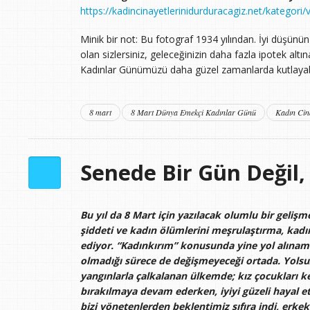
https://kadincinayetlerinidurduracagiz.net/kategori/v
Minik bir not: Bu fotograf 1934 yılından. İyi düşünün
olan sizlersiniz, geleceğinizin daha fazla ipotek al
Kadınlar Günümüzü daha güzel zamanlarda kutlayabi
8 mart
8 Mart Dünya Emekçi Kadınlar Günü
Kadın Cin
Senede Bir Gün Değil,
Bu yıl da 8 Mart için yazılacak olumlu bir gelişm
şiddeti ve kadın ölümlerini meşrulaştırma, kadı
ediyor. “Kadınkırım” konusunda yine yol alınam
olmadığı sürece de değişmeyeceği ortada. Yolsuzlu
yangınlarla çalkalanan ülkemde; kız çocukları 
bırakılmaya devam ederken, iyiyi güzeli hayal et
bizi yönetenlerden beklentimiz sıfıra indi, erkek