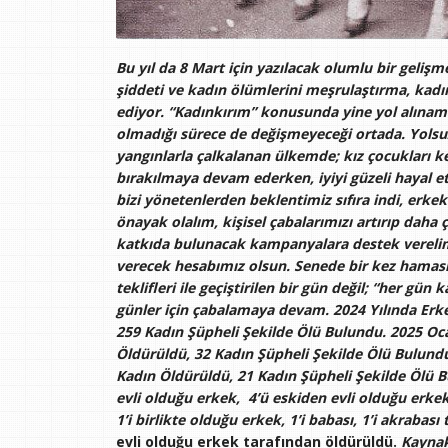
Bu yıl da 8 Mart için yazılacak olumlu bir gelişm
şiddeti ve kadın ölümlerini meşrulaştırma, kadı
ediyor. “Kadınkırım” konusunda yine yol alınam
olmadığı sürece de değişmeyeceği ortada. Yolsuzlu
yangınlarla çalkalanan ülkemde; kız çocukları 
bırakılmaya devam ederken, iyiyi güzeli hayal et
bizi yönetenlerden beklentimiz sıfıra indi, erkek
önayak olalım, kişisel çabalarımızı artırıp daha 
katkıda bulunacak kampanyalara destek verelim.
verecek hesabımız olsun. Senede bir kez hamasi 
teklifleri ile geçiştirilen bir gün değil; “her gü
günler için çabalamaya devam. 2024 Yılında Erke
259 Kadın Şüpheli Şekilde Ölü Bulundu. 2025 Oc
Öldürüldü, 32 Kadın Şüpheli Şekilde Ölü Bulundu
Kadın Öldürüldü, 21 Kadın Şüpheli Şekilde Ölü B
evli olduğu erkek, 4’ü eskiden evli olduğu erkek,
1’i birlikte olduğu erkek, 1’i babası, 1’i akraba
evli olduğu erkek tarafından öldürüldü.
Kaynak