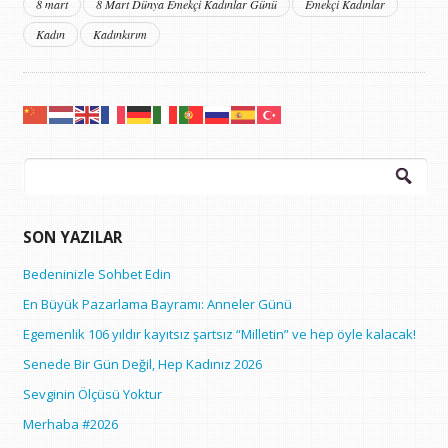
8 mart
8 Mart Dünya Emekçi Kadınlar Günü
Emekçi Kadınlar
Kadın
Kadınkırım
Arama:
SON YAZILAR
Bedeninizle Sohbet Edin
En Büyük Pazarlama Bayramı: Anneler Günü
Egemenlik 106 yıldır kayıtsız şartsız “Milletin” ve hep öyle kalacak!
Senede Bir Gün Değil, Hep Kadınız 2026
Sevginin Ölçüsü Yoktur
Merhaba #2026