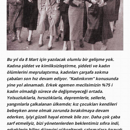
Bu yıl da 8 Mart için yazılacak olumlu bir gelişme yok.
Kadına şiddet ve kimliksizleştirme, şiddeti ve kadın
ölümlerini meşrulaştırma, kadınları çarşafa sokma
çabaları son hız devam ediyor. “Kadınkırım” konusunda
yine yol alınamadı. Erkek egemen meclisimizin %75 i
kadın olmadığı sürece de değişmeyeceği ortada.
Yolsuzluklarla, hırsızlıklarla, depremlerle, sellerle,
yangınlarla çalkalanan ülkemde; kız çocukları kendileri
bebeyken anne olmak zorunda bırakılmaya devam
ederken, iyiyi güzeli hayal etmek bile zor. Daha çok çaba
sarf etmeliyiz, bizi yönetenlerden beklentimiz sıfıra indi,
erkeklerin bilinç düzeyini yükseltecek çalışmalara önayak