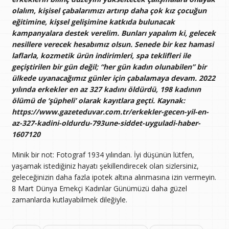
olalım, kişisel çabalarımızı artırıp daha çok kız çocuğun
eğitimine, kişsel gelişimine katkıda bulunacak
kampanyalara destek verelim. Bunları yapalım ki, gelecek
nesillere verecek hesabımız olsun. Senede bir kez hamasi
laflarla, kozmetik ürün indirimleri, spa teklifleri ile
geçiştirilen bir gün değil; “her gün kadın olunabilen” bir
ülkede uyanacağımız günler için çabalamaya devam. 2022
yılında erkekler en az 327 kadını öldürdü, 198 kadının
ölümü de ‘şüpheli’ olarak kayıtlara geçti. Kaynak:
https://www.gazeteduvar.com.tr/erkekler-gecen-yil-en-
az-327-kadini-oldurdu-793une-siddet-uyguladi-haber-
1607120
Minik bir not: Fotograf 1934 yılından. İyi düşünün lütfen,
yaşamak istediğiniz hayatı şekillendirecek olan sizlersiniz,
geleceğinizin daha fazla ipotek altına alınmasına izin vermeyin.
8 Mart Dünya Emekçi Kadınlar Günümüzü daha güzel
zamanlarda kutlayabilmek dileğiyle.