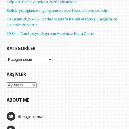
Kalpleri “PitPit” Atanlara 2026 Takvimleri
Bolluk; yüreğimizde, gülüşümüzde ve hissettiklerimizdedir…
10 Kasım 2025 – Ulu Önder Mustafa Kemal Atatürk’ü Saygıyla ve
Özlemle Anıyoruz…
29 Ekim Cumhuriyet Bayramı Hepimize Kutlu Olsun
KATEGORILER
Kategoriler
ARŞIVLER
Arşivler
ABOUT ME
@mugecerman