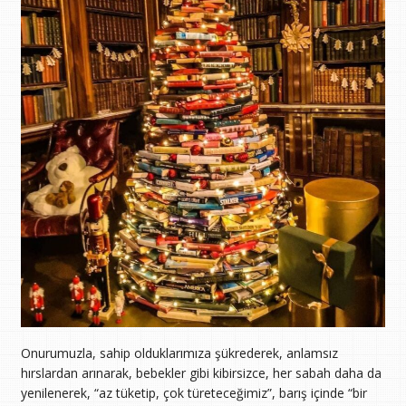
Onurumuzla, sahip olduklarımıza şükrederek, anlamsız
hırslardan arınarak, bebekler gibi kibirsizce, her sabah daha da
yenilenerek, “az tüketip, çok türeteceğimiz”, barış içinde “bir