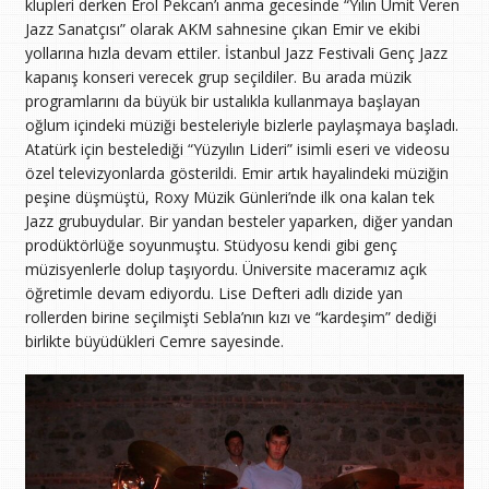
klupleri derken Erol Pekcan’ı anma gecesinde “Yılın Ümit Veren
Jazz Sanatçısı” olarak AKM sahnesine çıkan Emir ve ekibi
yollarına hızla devam ettiler. İstanbul Jazz Festivali Genç Jazz
kapanış konseri verecek grup seçildiler. Bu arada müzik
programlarını da büyük bir ustalıkla kullanmaya başlayan
oğlum içindeki müziği besteleriyle bizlerle paylaşmaya başladı.
Atatürk için bestelediği “Yüzyılın Lideri” isimli eseri ve videosu
özel televizyonlarda gösterildi. Emir artık hayalindeki müziğin
peşine düşmüştü, Roxy Müzik Günleri’nde ilk ona kalan tek
Jazz grubuydular. Bir yandan besteler yaparken, diğer yandan
prodüktörlüğe soyunmuştu. Stüdyosu kendi gibi genç
müzisyenlerle dolup taşıyordu. Üniversite maceramız açık
öğretimle devam ediyordu. Lise Defteri adlı dizide yan
rollerden birine seçilmişti Sebla’nın kızı ve “kardeşim” dediği
birlikte büyüdükleri Cemre sayesinde.