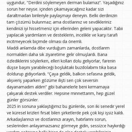
uygundur, “Derdini söylemeyen derman bulamaz”. Yaşadığınız
sorun her neyse. içinden çıkamayacağınız kadar sizi
daraltmadan birileriyle paylaşmayı deneyin. Belki derdinizin
tam çözümü bulunmaz; ama dostlarınız ve sevdikleriniz
kendinizi iyi hissetmeniz için ellerinden geleni yapacaktır. Tabii
yapılacak yardımların ve desteklerin, incelikle ve karşı tarafı
incitmeyecek biçimde olması da önemli.
Maddi anlamda dibe vurduğum zamanlarda, dostlarım
normalden daha sık ziyaretime gelir olmuşlardı. Bana
özlediklerini söylerken, elleri kolları dolu geliyorlar, farenin
düşse başını yarabileceği boşluktaki buzdolabımı tıka basa
doldurup gidiyorlardı. “Çaya geldik, balkon sefasına geldik,
alışveriş yaparken gözüme ilişti sen çok seversin
dayanamadım aldım” gibi bahanelerle beni kırmamaya
çalışarak destek verdiler. Hepsine minnettarım, hep güzel
günler görsünler.
2025 in sonuna yaklaştığımız bu günlerde, son iki senedir yerel
ve küresel krizleri fırsat bilen şirketlerde pek çok kişi işsiz kaldı.
Arkadaşlarınızı ve dostlarınızı arayın, hatırlarını sorun,
seslerinden anlayamazsanız görmeye gidin, sessizce haykırdığı