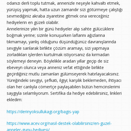
odanızı derli toplu tutmak, annenizle neşeyle kahvaltı etmek,
yürüyüş yapmak, hatta uzun zamandır sizi götürmeye çalıştığı
sevmediğiniz akraba ziyaretine gitmek ona vereceğiniz
hediyelerin en güzeli olabilir.
Annelerinize yılın bir günü hediyeler alıp sahte gülücüklere
boğmak yerine; sizinle konuşurken laflarını ağızlarına
tıkmamayı, yanlış olduğunu düşündüğünüz davranışlarında
sevgiyle sarılarak birlikte çözüm aramayı, sizi yapmaya
zorladıkları işlerden kurtulmak istiyorsanız da kırmadan
söylemeyi deneyin. Böylelikle aradan yıllar geçip de siz
ebeveyn olunca veya anneniz vefat ettiğinde birlikte
geçirdiğiniz mutlu zamanları gülümseyerek hatırlayacaksınız.
Yüreğindeki sevgiyi, şefkati, ilgiyi; karşılık beklemeden, ihtiyacı
olan her canlıyla cömertçe paylaşabilen bütün hemcinslerimi
saygıyla selamlıyorum. Sertifika da hediye edebilirsiniz, linkleri
ekledim:
https://derinyoksullukagi.org/bagis-yap
https://www.acev.org/nasil-destek-olabilirsiniz/en-guzel-
anneler-gunu-hediyesi/