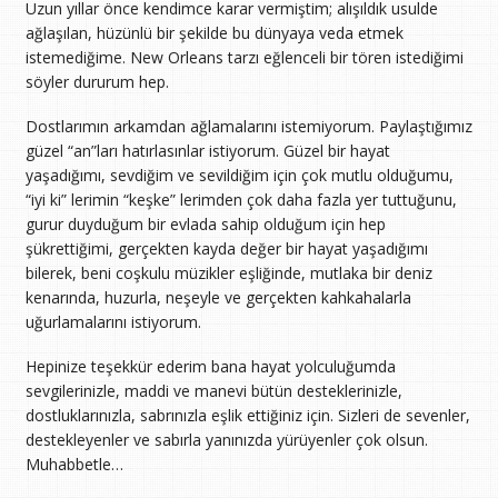
Uzun yıllar önce kendimce karar vermiştim; alışıldık usulde
ağlaşılan, hüzünlü bir şekilde bu dünyaya veda etmek
istemediğime. New Orleans tarzı eğlenceli bir tören istediğimi
söyler dururum hep.
Dostlarımın arkamdan ağlamalarını istemiyorum. Paylaştığımız
güzel “an”ları hatırlasınlar istiyorum. Güzel bir hayat
yaşadığımı, sevdiğim ve sevildiğim için çok mutlu olduğumu,
“iyi ki” lerimin “keşke” lerimden çok daha fazla yer tuttuğunu,
gurur duyduğum bir evlada sahip olduğum için hep
şükrettiğimi, gerçekten kayda değer bir hayat yaşadığımı
bilerek, beni coşkulu müzikler eşliğinde, mutlaka bir deniz
kenarında, huzurla, neşeyle ve gerçekten kahkahalarla
uğurlamalarını istiyorum.
Hepinize teşekkür ederim bana hayat yolculuğumda
sevgilerinizle, maddi ve manevi bütün desteklerinizle,
dostluklarınızla, sabrınızla eşlik ettiğiniz için. Sizleri de sevenler,
destekleyenler ve sabırla yanınızda yürüyenler çok olsun.
Muhabbetle…