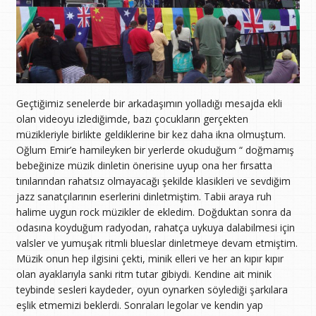
Geçtiğimiz senelerde bir arkadaşımın yolladığı mesajda ekli
olan videoyu izlediğimde, bazı çocukların gerçekten
müzikleriyle birlikte geldiklerine bir kez daha ikna olmuştum.
Oğlum Emir’e hamileyken bir yerlerde okuduğum “ doğmamış
bebeğinize müzik dinletin önerisine uyup ona her fırsatta
tınılarından rahatsız olmayacağı şekilde klasikleri ve sevdiğim
jazz sanatçılarının eserlerini dinletmiştim. Tabii araya ruh
halime uygun rock müzikler de ekledim. Doğduktan sonra da
odasına koyduğum radyodan, rahatça uykuya dalabilmesi için
valsler ve yumuşak ritmli blueslar dinletmeye devam etmiştim.
Müzik onun hep ilgisini çekti, minik elleri ve her an kıpır kıpır
olan ayaklarıyla sanki ritm tutar gibiydi. Kendine ait minik
teybinde sesleri kaydeder, oyun oynarken söylediği şarkılara
eşlik etmemizi beklerdi. Sonraları legolar ve kendin yap