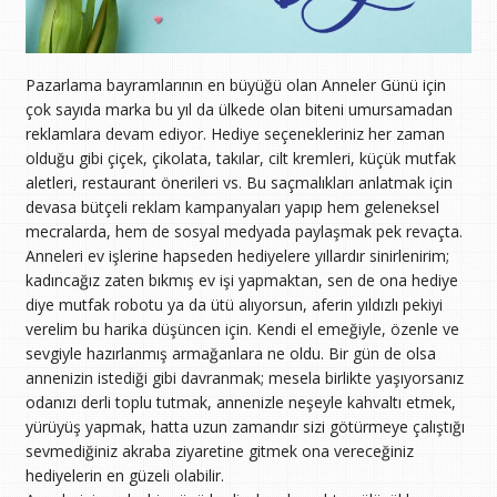
Pazarlama bayramlarının en büyüğü olan Anneler Günü için
çok sayıda marka bu yıl da ülkede olan biteni umursamadan
reklamlara devam ediyor. Hediye seçenekleriniz her zaman
olduğu gibi çiçek, çikolata, takılar, cilt kremleri, küçük mutfak
aletleri, restaurant önerileri vs. Bu saçmalıkları anlatmak için
devasa bütçeli reklam kampanyaları yapıp hem geleneksel
mecralarda, hem de sosyal medyada paylaşmak pek revaçta.
Anneleri ev işlerine hapseden hediyelere yıllardır sinirlenirim;
kadıncağız zaten bıkmış ev işi yapmaktan, sen de ona hediye
diye mutfak robotu ya da ütü alıyorsun, aferin yıldızlı pekiyi
verelim bu harika düşüncen için. Kendi el emeğiyle, özenle ve
sevgiyle hazırlanmış armağanlara ne oldu. Bir gün de olsa
annenizin istediği gibi davranmak; mesela birlikte yaşıyorsanız
odanızı derli toplu tutmak, annenizle neşeyle kahvaltı etmek,
yürüyüş yapmak, hatta uzun zamandır sizi götürmeye çalıştığı
sevmediğiniz akraba ziyaretine gitmek ona vereceğiniz
hediyelerin en güzeli olabilir.