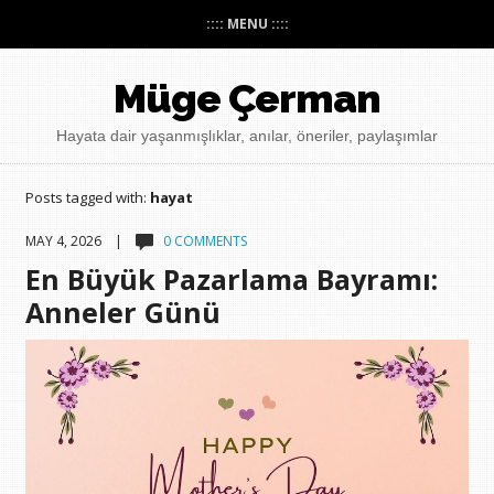
:::: MENU ::::
Müge Çerman
Hayata dair yaşanmışlıklar, anılar, öneriler, paylaşımlar
Posts tagged with:
hayat
MAY 4, 2026 |
0 COMMENTS
En Büyük Pazarlama Bayramı:
Anneler Günü