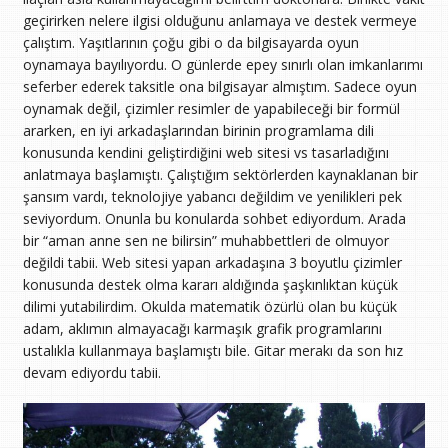
geçirirken nelere ilgisi olduğunu anlamaya ve destek vermeye
çalıştım. Yaşıtlarının çoğu gibi o da bilgisayarda oyun
oynamaya bayılıyordu. O günlerde epey sınırlı olan imkanlarımı
seferber ederek taksitle ona bilgisayar almıştım. Sadece oyun
oynamak değil, çizimler resimler de yapabileceği bir formül
ararken, en iyi arkadaşlarından birinin programlama dili
konusunda kendini geliştirdiğini web sitesi vs tasarladığını
anlatmaya başlamıştı. Çalıştığım sektörlerden kaynaklanan bir
şansım vardı, teknolojiye yabancı değildim ve yenilikleri pek
seviyordum. Onunla bu konularda sohbet ediyordum. Arada
bir “aman anne sen ne bilirsin” muhabbettleri de olmuyor
değildi tabii. Web sitesi yapan arkadaşına 3 boyutlu çizimler
konusunda destek olma kararı aldığında şaşkınlıktan küçük
dilimi yutabilirdim. Okulda matematik özürlü olan bu küçük
adam, aklımın almayacağı karmaşık grafik programlarını
ustalıkla kullanmaya başlamıştı bile. Gitar merakı da son hız
devam ediyordu tabii.