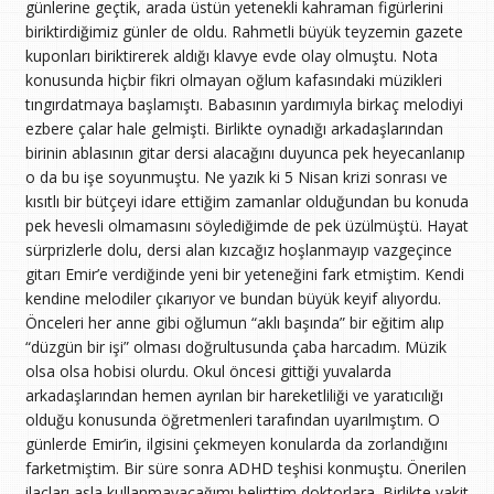
günlerine geçtik, arada üstün yetenekli kahraman figürlerini
biriktirdiğimiz günler de oldu. Rahmetli büyük teyzemin gazete
kuponları biriktirerek aldığı klavye evde olay olmuştu. Nota
konusunda hiçbir fikri olmayan oğlum kafasındaki müzikleri
tıngırdatmaya başlamıştı. Babasının yardımıyla birkaç melodiyi
ezbere çalar hale gelmişti. Birlikte oynadığı arkadaşlarından
birinin ablasının gitar dersi alacağını duyunca pek heyecanlanıp
o da bu işe soyunmuştu. Ne yazık ki 5 Nisan krizi sonrası ve
kısıtlı bir bütçeyi idare ettiğim zamanlar olduğundan bu konuda
pek hevesli olmamasını söylediğimde de pek üzülmüştü. Hayat
sürprizlerle dolu, dersi alan kızcağız hoşlanmayıp vazgeçince
gitarı Emir’e verdiğinde yeni bir yeteneğini fark etmiştim. Kendi
kendine melodiler çıkarıyor ve bundan büyük keyif alıyordu.
Önceleri her anne gibi oğlumun “aklı başında” bir eğitim alıp
“düzgün bir işi” olması doğrultusunda çaba harcadım. Müzik
olsa olsa hobisi olurdu. Okul öncesi gittiği yuvalarda
arkadaşlarından hemen ayrılan bir hareketliliği ve yaratıcılığı
olduğu konusunda öğretmenleri tarafından uyarılmıştım. O
günlerde Emir’in, ilgisini çekmeyen konularda da zorlandığını
farketmiştim. Bir süre sonra ADHD teşhisi konmuştu. Önerilen
ilaçları asla kullanmayacağımı belirttim doktorlara. Birlikte vakit