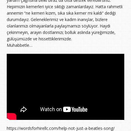
yardım çağrısına belki biraz da olsa destek verebilirsiniz.
Hepimizin kemerleri iyice sıktığı zamanlardayız. Hatta rahmetli
annemin “ne kemeri kızım, sıka sıka kemer mi kaldı” dediği
durumdayız. Geleneklerimiz ve kadim inanışlar, bizlere
olanlarımızı olmayanlarla paylaşmamızı söylüyor. Haydi
çekinmeyin, arayın dostlarınızı; bolluk aslında yüreğimizde,
gülüşümüzde ve hissettiklerimizde.
Muhabbetle…
https://wordsforhirellc.com/help-not-just-a-beatles-song/