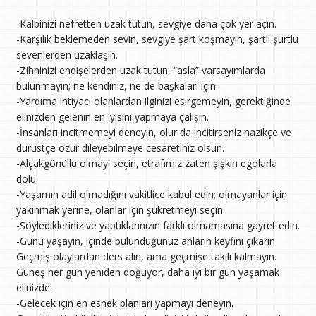
-Kalbinizi nefretten uzak tutun, sevgiye daha çok yer açın.
-Karşılık beklemeden sevin, sevgiye şart koşmayın, şartlı şurtlu
sevenlerden uzaklaşın.
-Zihninizi endişelerden uzak tutun, “asla” varsayımlarda
bulunmayın; ne kendiniz, ne de başkaları için.
-Yardıma ihtiyacı olanlardan ilginizi esirgemeyin, gerektiğinde
elinizden gelenin en iyisini yapmaya çalışın.
-İnsanları incitmemeyi deneyin, olur da incitirseniz nazikçe ve
dürüstçe özür dileyebilmeye cesaretiniz olsun.
-Alçakgönüllü olmayı seçin, etrafımız zaten şişkin egolarla
dolu.
-Yaşamın adil olmadığını vakitlice kabul edin; olmayanlar için
yakınmak yerine, olanlar için şükretmeyi seçin.
-Söyledikleriniz ve yaptıklarınızın farklı olmamasına gayret edin.
-Günü yaşayın, içinde bulunduğunuz anların keyfini çıkarın.
Geçmiş olaylardan ders alın, ama geçmişe takılı kalmayın.
Güneş her gün yeniden doğuyor, daha iyi bir gün yaşamak
elinizde.
-Gelecek için en esnek planları yapmayı deneyin.