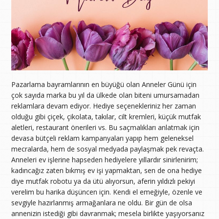
Pazarlama bayramlarının en büyüğü olan Anneler Günü için
çok sayıda marka bu yıl da ülkede olan biteni umursamadan
reklamlara devam ediyor. Hediye seçenekleriniz her zaman
olduğu gibi çiçek, çikolata, takılar, cilt kremleri, küçük mutfak
aletleri, restaurant önerileri vs. Bu saçmalıkları anlatmak için
devasa bütçeli reklam kampanyaları yapıp hem geleneksel
mecralarda, hem de sosyal medyada paylaşmak pek revaçta.
Anneleri ev işlerine hapseden hediyelere yıllardır sinirlenirim;
kadıncağız zaten bıkmış ev işi yapmaktan, sen de ona hediye
diye mutfak robotu ya da ütü alıyorsun, aferin yıldızlı pekiyi
verelim bu harika düşüncen için. Kendi el emeğiyle, özenle ve
sevgiyle hazırlanmış armağanlara ne oldu. Bir gün de olsa
annenizin istediği gibi davranmak; mesela birlikte yaşıyorsanız