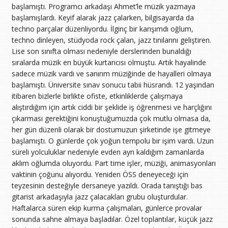
başlamıştı. Programcı arkadaşı Ahmet’le müzik yazmaya
başlamışlardı. Keyif alarak jazz çalarken, bilgisayarda da
techno parçalar düzenliyordu. İlginç bir karışımdı oğlum,
techno dinleyen, stüdyoda rock çalan, jazz tınılarını geliştiren.
Lise son sınıfta olması nedeniyle derslerinden bunaldığı
sıralarda müzik en büyük kurtarıcısı olmuştu. Artık hayalinde
sadece müzik vardı ve sanırım müziğinde de hayalleri olmaya
başlamıştı. Üniversite sınav sonucu tabii hüsrandı. 12 yaşından
itibaren bizlerle birlikte ofiste, etkinliklerde çalışmaya
alıştırdığım için artık ciddi bir şeklide iş öğrenmesi ve harçlığını
çıkarması gerektiğini konuştuğumuzda çok mutlu olmasa da,
her gün düzenli olarak bir dostumuzun şirketinde işe gitmeye
başlamıştı. O günlerde çok yoğun tempolu bir işim vardı. Uzun
süreli yolculuklar nedeniyle evden ayrı kaldığım zamanlarda
aklım oğlumda oluyordu. Part time işler, müziği, animasyonları
vaktinin çoğunu alıyordu. Yeniden ÖSS deneyeceği için
teyzesinin desteğiyle dersaneye yazıldı. Orada tanıştığı bas
gitarist arkadaşıyla jazz çalacakları grubu oluşturdular.
Haftalarca süren ekip kurma çalışmaları, günlerce provalar
sonunda sahne almaya başladılar. Özel toplantılar, küçük jazz