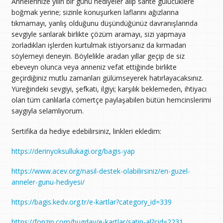
Annelerinize yılın bir günü hediyeler alıp sahte gülücüklere
boğmak yerine; sizinle konuşurken laflarını ağızlarına
tıkmamayı, yanlış olduğunu düşündüğünüz davranışlarında
sevgiyle sarılarak birlikte çözüm aramayı, sizi yapmaya
zorladıkları işlerden kurtulmak istiyorsanız da kırmadan
söylemeyi deneyin. Böylelikle aradan yıllar geçip de siz
ebeveyn olunca veya anneniz vefat ettiğinde birlikte
geçirdiğiniz mutlu zamanları gülümseyerek hatırlayacaksınız.
Yüreğindeki sevgiyi, şefkati, ilgiyi; karşılık beklemeden, ihtiyacı
olan tüm canlılarla cömertçe paylaşabilen bütün hemcinslerimi
saygıyla selamlıyorum.
Sertifika da hediye edebilirsiniz, linkleri ekledim:
https://derinyoksullukagi.org/bagis-yap
https://www.acev.org/nasil-destek-olabilirsiniz/en-guzel-
anneler-gunu-hediyesi/
https://bagis.kedv.org.tr/e-kartlar?category_id=339
https://fonzip.com/bugday/e-kartlar/satin-al?cid=2231