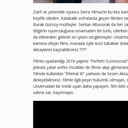
Zarif ve yetenekli oyuncu Serra Yılmaz’ın bu kez k
keyifle izledim. Kalabalık sofralarda geçen filmler
Burak Gürsoy müthişler. Serkan Altunorak da her zam
Bilgin’in oyunculuğuna ısınamadım bir türlü, izlerken
da ellerinden gelenin en iyisini sergilemişler. Unutm
karnına izleyin filmi, masada öyle leziz tabaklar dola
detaylarını kaçırabilirsiniz ????
Filmin uyarlandığı 2016 yapımı “Perfetti Sconosciuti” 
planda çalan enfes müzikler de filmin akıp gitmesine
Filmde kullanılan “İhtimal Ki” şarkısını da Sezen Ak
dinleyebilirsiniz. Filmle ilgili peşin hükümlü olmayın
Unutmadan bir minik uyarı daha yapayım, film bitti
sahne var, kaçırmayın.