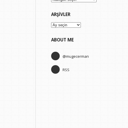
ARŞIVLER
Arşivler
ABOUT ME
@mugecerman
RSS