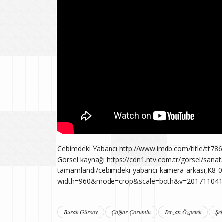
Cebimdeki Yabancı http://www.imdb.com/title/tt78
Görsel kaynağı https://cdn1.ntv.com.tr/gorsel/sanat
tamamlandi/cebimdeki-yabanci-kamera-arkasi,K8
width=960&mode=crop&scale=both&v=20171104
Burak Gürsoy
Çağlar Çorumlu
Ferzan Özpetek
Şe