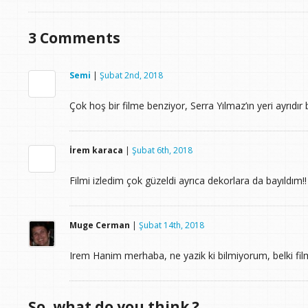
3
Comments
Semi
|
Şubat 2nd, 2018
Çok hoş bir filme benziyor, Serra Yılmaz’ın yeri ayrıdır
İrem karaca
|
Şubat 6th, 2018
Filmi izledim çok güzeldi ayrıca dekorlara da bayıldım
Muge Cerman
|
Şubat 14th, 2018
Irem Hanim merhaba, ne yazik ki bilmiyorum, belki fil
So, what do you think ?