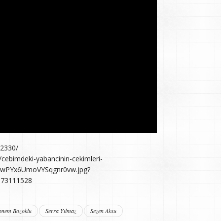
62330/
/cebimdeki-yabancinin-cekimleri-
-0wPYx6UmoVYSqgnr0vw.jpg?
173111528
bnem Bozoklu
Serra Yılmaz
Sezen Aksu