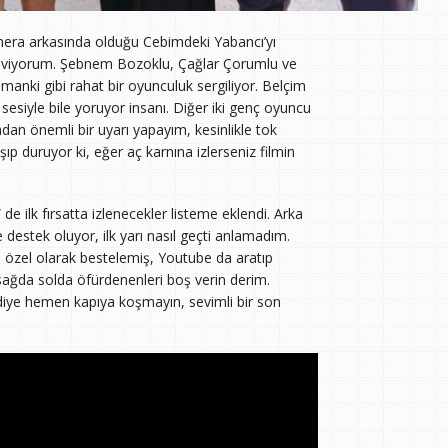
amera arkasında olduğu Cebimdeki Yabancı’yı
i seviyorum. Şebnem Bozoklu, Çağlar Çorumlu ve
anki gibi rahat bir oyunculuk sergiliyor. Belçim
 sesiyle bile yoruyor insanı. Diğer iki genç oyuncu
adan önemli bir uyarı yapayım, kesinlikle tok
şıp duruyor ki, eğer aç karnına izlerseniz filmin
de ilk fırsatta izlenecekler listeme eklendi. Arka
 destek oluyor, ilk yarı nasıl geçti anlamadım.
su özel olarak bestelemiş, Youtube da aratıp
, sağda solda öfürdenenleri boş verin derim.
 diye hemen kapıya koşmayın, sevimli bir son