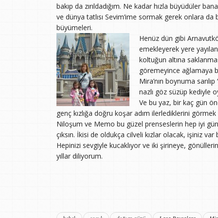
bakıp da zırıldadığım. Ne kadar hızla büyüdüler ban
ve dünya tatlısı Sevim’ime sormak gerek onlara da bu
büyümeleri.
Henüz dün gibi Arnavutkö
emekleyerek yere yayılan
koltuğun altına saklanmas
göremeyince ağlamaya baş
Mira’nın boynuma sarılı
nazlı göz süzüp kediyle 
Ve bu yaz, bir kaç gün önc
genç kızlığa doğru koşar adım ilerlediklerini görmek 
Niloşum ve Memo bu güzel prenseslerin hep iyi günler
çıksın. İkisi de oldukça cilveli kızlar olacak, işiniz var
Hepinizi sevgiyle kucaklıyor ve iki şirineye, gönüller
yıllar diliyorum.
bebek
çocuk
doğum günü
Lara Bayraktar
Mir