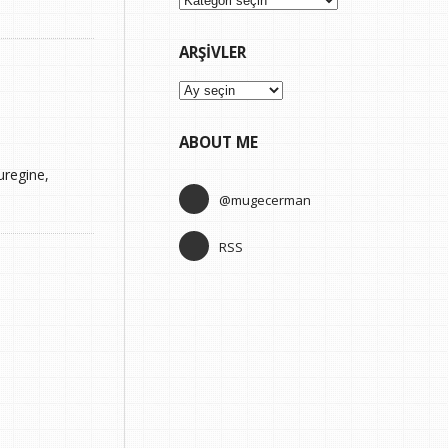
ARŞIVLER
Arşivler
ABOUT ME
uregine,
@mugecerman
RSS