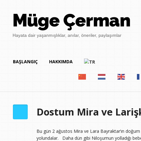
Müge Çerman
Hayata dair yaşanmışlıklar, anılar, öneriler, paylaşımlar
BAŞLANGIÇ
HAKKIMDA
Dostum Mira ve Lariş
Bu gün 2 ağustos Mira ve Lara Bayraktar’ın doğum gü
yolundalar.
Daha dün gibi Niloşumun yolladığı bebe