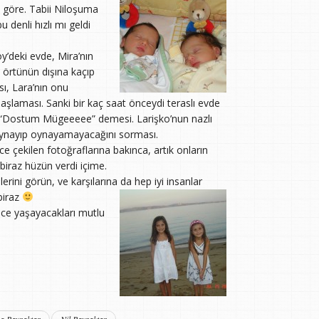
a göre. Tabii Niloşuma
 denli hızlı mı geldi
y’deki evde, Mira’nın
 örtünün dışına kaçıp
ı, Lara’nın onu
laması. Sanki bir kaç saat önceydi teraslı evde
p “Dostum Mügeeeee” demesi. Larişko’nun nazlı
oynayıp oynayamayacağını sorması.
e çekilen fotoğraflarına bakınca, artık onların
biraz hüzün verdi içime.
ini görün, ve karşılarına da hep iyi insanlar
 biraz
ince yaşayacakları mutlu
a Bayraktar
Nil Bayraktar