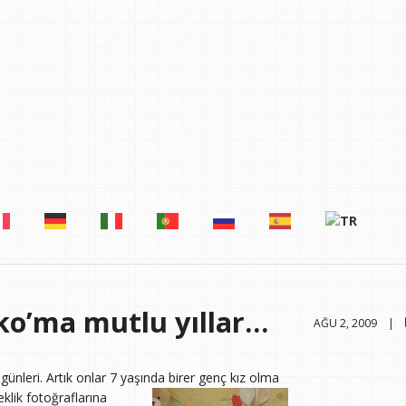
ko’ma mutlu yıllar…
AĞU 2, 2009 |
nleri. Artık onlar 7 yaşında birer genç kız olma
klik fotoğraflarına