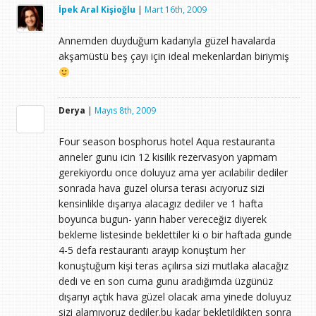
İpek Aral Kişioğlu
|
Mart 16th, 2009
Annemden duyduğum kadarıyla güzel havalarda
akşamüstü beş çayı için ideal mekenlardan biriymiş
Derya
|
Mayıs 8th, 2009
Four season bosphorus hotel Aqua restauranta
anneler gunu icin 12 kisilik rezervasyon yapmam
gerekiyordu once doluyuz ama yer acılabilir dediler
sonrada hava guzel olursa terası acıyoruz sizi
kensinlikle dışarıya alacagız dediler ve 1 hafta
boyunca bugun- yarın haber vereceğiz diyerek
bekleme listesinde beklettiler ki o bir haftada gunde
4-5 defa restaurantı arayıp konuştum her
konuştuğum kişi teras açılırsa sizi mutlaka alacağız
dedi ve en son cuma gunu aradığımda üzgünüz
dışarıyı açtık hava güzel olacak ama yinede doluyuz
sizi alamıyoruz dediler.bu kadar bekletildikten sonra