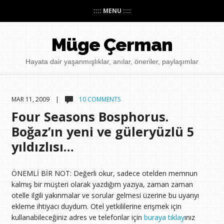
:::: MENU ::::
Müge Çerman
Hayata dair yaşanmışlıklar, anılar, öneriler, paylaşımlar
MAR 11, 2009 |
10 COMMENTS
Four Seasons Bosphorus.
Boğaz’ın yeni ve güleryüzlü 5
yıldızlısı…
ÖNEMLİ BİR NOT: Değerli okur, sadece otelden memnun
kalmış bir müşteri olarak yazdığım yazıya, zaman zaman
otelle ilgili yakınmalar ve sorular gelmesi üzerine bu uyarıyı
ekleme ihtiyacı duydum. Otel yetkililerine erişmek için
kullanabileceğiniz adres ve telefonlar için
buraya tıklay
ınız