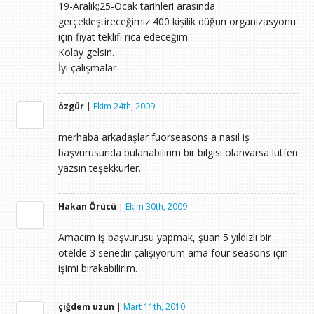
19-Aralık;25-Ocak tarihleri arasında
gerçekleştireceğimiz 400 kişilik düğün organizasyonu
için fiyat teklifi rica edeceğim.
Kolay gelsin.
İyi çalışmalar
özgür
|
Ekim 24th, 2009
merhaba arkadaşlar fuorseasons a nasıl iş
başvurusunda bulanabılırım bır bılgısı olanvarsa lutfen
yazsın teşekkurler.
Hakan Örücü
|
Ekim 30th, 2009
Amacım iş başvurusu yapmak, şuan 5 yıldızlı bir
otelde 3 senedir çalışıyorum ama four seasons için
işimi bırakabilirim.
çiğdem uzun
|
Mart 11th, 2010