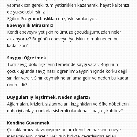
yapmak için gerekli tüm yetkinlikleri kazanarak, hayat kalitenizi
de yükseltebilirsiniz.
Eğitim Programı başlıkları da şöyle sıralanıyor:
Ebeveynlik Mirasımız
Kendi ebeveyn/ yetişkin rolümüze çocukluğumuzdan neler
aktarıyoruz? Bugünün ebeveyni/yetişkini olmak neden bu
kadar zor?
Saygıyı Öğretmek
Tüm sevgi dolu ilişkilerin temelinde saygı yatar. Bugünün
çocukluğunda saygı nasıl öğrenilir? Saygının içinde korku değil
sınırlar vardır. Sınır koymak ne anlama gelir ve neden bu kadar
önemlidir?
Duyguları İyileştirmek, Neden ağlarız?
Ağlamaları, krizleri, sızlanmaları, kızgınlıkları ve öfke nöbetlerini
daha iyi anlayıp onlarla sistemli olarak nasıl başa çıkabiliriz?
Kendine Güvenmek
Çocuklarımıza davranışımız onlara kendileri hakkında neye
inanacaklarını öğretir. Her gün birlikte geçirdiğimiz anları -