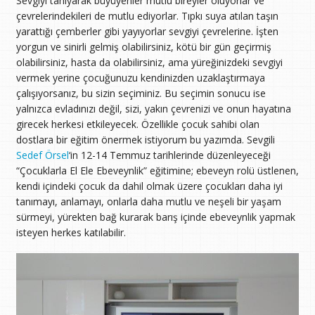
Sevgiyi tanıyarak büyüyenler mutlu bireyler oluyorlar ve
çevrelerindekileri de mutlu ediyorlar. Tıpkı suya atılan taşın
yarattığı çemberler gibi yayıyorlar sevgiyi çevrelerine. İşten
yorgun ve sinirli gelmiş olabilirsiniz, kötü bir gün geçirmiş
olabilirsiniz, hasta da olabilirsiniz, ama yüreğinizdeki sevgiyi
vermek yerine çocuğunuzu kendinizden uzaklaştırmaya
çalışıyorsanız, bu sizin seçiminiz. Bu seçimin sonucu ise
yalnızca evladınızı değil, sizi, yakın çevrenizi ve onun hayatına
girecek herkesi etkileyecek. Özellikle çocuk sahibi olan
dostlara bir eğitim önermek istiyorum bu yazımda. Sevgili
Sedef Örsel
‘in 12-14 Temmuz tarihlerinde düzenleyeceği
“Çocuklarla El Ele Ebeveynlik” eğitimine; ebeveyn rolü üstlenen,
kendi içindeki çocuk da dahil olmak üzere çocukları daha iyi
tanımayı, anlamayı, onlarla daha mutlu ve neşeli bir yaşam
sürmeyi, yürekten bağ kurarak barış içinde ebeveynlik yapmak
isteyen herkes katılabilir.