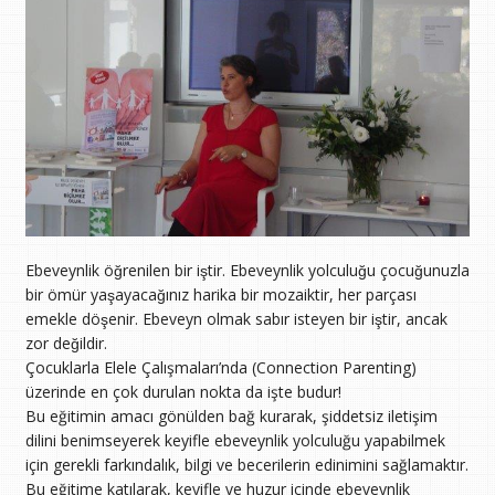
Ebeveynlik öğrenilen bir iştir. Ebeveynlik yolculuğu çocuğunuzla
bir ömür yaşayacağınız harika bir mozaiktir, her parçası
emekle döşenir. Ebeveyn olmak sabır isteyen bir iştir, ancak
zor değildir.
Çocuklarla Elele Çalışmaları’nda (Connection Parenting)
üzerinde en çok durulan nokta da işte budur!
Bu eğitimin amacı gönülden bağ kurarak, şiddetsiz iletişim
dilini benimseyerek keyifle ebeveynlik yolculuğu yapabilmek
için gerekli farkındalık, bilgi ve becerilerin edinimini sağlamaktır.
Bu eğitime katılarak, keyifle ve huzur içinde ebeveynlik