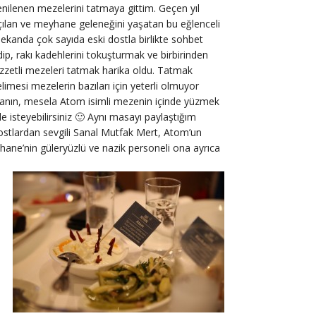
enilenen mezelerini tatmaya gittim. Geçen yıl
çılan ve meyhane geleneğini yaşatan bu eğlenceli
ekanda çok sayıda eski dostla birlikte sohbet
dip, rakı kadehlerini tokuşturmak ve birbirinden
ezzetli mezeleri tatmak harika oldu. Tatmak
elimesi mezelerin bazıları için yeterli olmuyor
nanın, mesela Atom isimli mezenin içinde yüzmek
le isteyebilirsiniz 🙂 Aynı masayı paylaştığım
ostlardan sevgili Sanal Mutfak Mert, Atom’un
yhane’nin güleryüzlü ve nazik personeli ona ayrıca