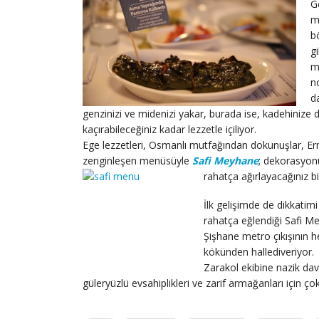
G
m
b
g
m
n
d
genzinizi ve midenizi yakar, burada ise, kadehinize d
kaçırabileceğiniz kadar lezzetle içiliyor.
Ege lezzetleri, Osmanlı mutfağından dokunuşlar, E
zenginleşen menüsüyle
Safi Meyhane
; dekorasyonu
rahatça ağırlayacağınız b
İlk gelişimde de dikkatimi
rahatça eğlendiği Safi Mey
Şişhane metro çıkışının 
kökünden hallediveriyor.
Zarakol ekibine nazik dav
güleryüzlü evsahiplikleri ve zarif armağanları için ç