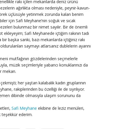
enellikle rakı içilen mekanlarda deniz ürünü
ezelerin ağırlıkta olması nedeniyle, peynir-kavun-
örek üçlüsüyle yetinmek zorunda kalan benim
ibiler için Safi Meyhane’nin soğuk ve sıcak
ezeleri bulunmaz bir nimet sayılır. Bir de önemli
ot ekleyeyim; Safi Meyhanede içtiğim rakının tadı
a bir başka sanki, bazı mekanlarda içtiğiniz rakı
oldurulanları saymayı atlarsanız dublelerin ayarını
rmeni mutfağının gözdelerinden seçmelerle
yla, müzik seçimleriyle yabancı konuklarınızı da
ir mekan.
 çekmişti; her yaştan kalabalık kadın gruplarının
hane, rakiplerinden bu özelliği ile de sıyrılıyor.
hemen dibinde olmasıyla ulaşım sorununu da
etleri,
Safi Meyhane
ekibine de leziz menüleri,
ok teşekkür ederim.