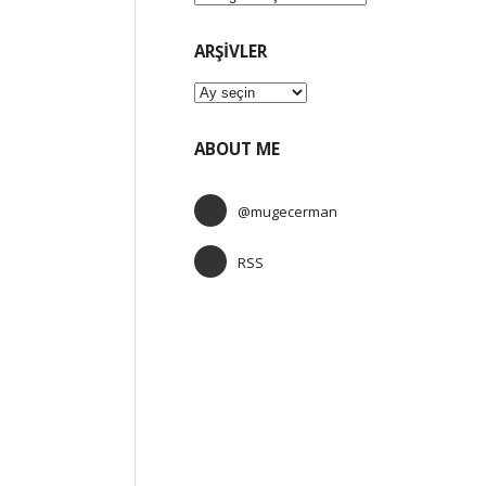
ARŞIVLER
Arşivler
ABOUT ME
@mugecerman
RSS