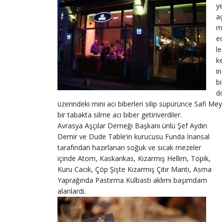
y
a
m
e
l
k
i
bi
d
üzerindeki mini acı biberleri silip süpürünce Safi Me
bir tabakta silme acı biber getiriverdiler.
Avrasya Aşçılar Derneği Başkanı ünlü Şef Aydın
Demir ve Dude Table’ın kurucusu Funda İnansal
tarafından hazırlanan soğuk ve sıcak mezeler
içinde Atom, Kaskarikas, Kızarmış Hellim, Topik,
Kuru Cacık, Çöp Şişte Kızarmış Çıtır Mantı, Asma
Yaprağında Pastırma Külbastı aklımı başımdam
alanlardı.