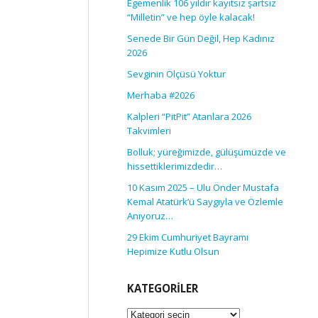
Egemenlik 106 yıldır kayıtsız şartsız
“Milletin” ve hep öyle kalacak!
Senede Bir Gün Değil, Hep Kadınız
2026
Sevginin Ölçüsü Yoktur
Merhaba #2026
Kalpleri “PitPit” Atanlara 2026
Takvimleri
Bolluk; yüreğimizde, gülüşümüzde ve
hissettiklerimizdedir…
10 Kasım 2025 – Ulu Önder Mustafa
Kemal Atatürk’ü Saygıyla ve Özlemle
Anıyoruz…
29 Ekim Cumhuriyet Bayramı
Hepimize Kutlu Olsun
KATEGORILER
Kategoriler