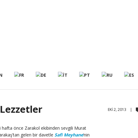
Lezzetler
EKI 2, 2013 |
ki hafta önce Zarakol ekibinden sevgili Murat
arakaş’tan gelen bir davetle
Safi Meyhane
‘nin