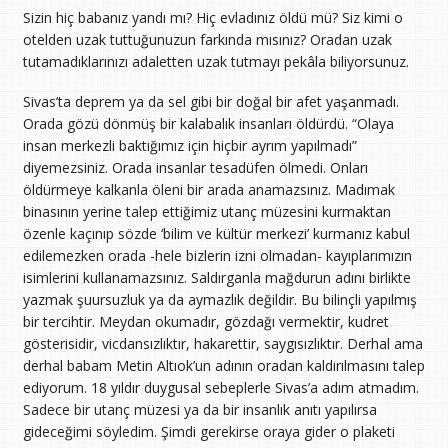
Sizin hiç babanız yandı mı? Hiç evladınız öldü mü? Siz kimi o
otelden uzak tuttuğunuzun farkında mısınız? Oradan uzak
tutamadıklarınızı adaletten uzak tutmayı pekâla biliyorsunuz.
Sivas’ta deprem ya da sel gibi bir doğal bir afet yaşanmadı.
Orada gözü dönmüş bir kalabalık insanları öldürdü. “Olaya
insan merkezli baktığımız için hiçbir ayrım yapılmadı”
diyemezsiniz. Orada insanlar tesadüfen ölmedi. Onları
öldürmeye kalkanla öleni bir arada anamazsınız. Madımak
binasının yerine talep ettiğimiz utanç müzesini kurmaktan
özenle kaçınıp sözde ‘bilim ve kültür merkezi’ kurmanız kabul
edilemezken orada -hele bizlerin izni olmadan- kayıplarımızın
isimlerini kullanamazsınız. Saldırganla mağdurun adını birlikte
yazmak şuursuzluk ya da aymazlık değildir. Bu bilinçli yapılmış
bir tercihtir. Meydan okumadır, gözdağı vermektir, kudret
gösterisidir, vicdansızlıktır, hakarettir, saygısızlıktır. Derhal ama
derhal babam Metin Altıok’un adının oradan kaldırılmasını talep
ediyorum. 18 yıldır duygusal sebeplerle Sivas’a adım atmadım.
Sadece bir utanç müzesi ya da bir insanlık anıtı yapılırsa
gideceğimi söyledim. Şimdi gerekirse oraya gider o plaketi