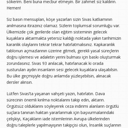
sökerim. Beni buna mecbur etmeyin. Bir zahmet siz kaldırın.
Hemen!
Siz basın mensupları, köşe yazarları sizin Sivas katliamının
anılmasına itirazınız olamaz. Sizlerin toplumsal sorumluğu var.
Ülkemizde çok gerilerde olan eğitim sisteminin gelecek
kuşaklara aktarmakta yetersiz kaldığı noktada yakın tarihimizin
karanlık olaylarını tekrar tekrar hatırlatmalısınız. Kapkaranlık
tablonun açmazlarının üzerine gitmeli, gerekli yasal süreçlerin
doğru işlemesi ve adaletin yerini bulması için baskı oluşturmak
zorundasınız. Sivas 93 anılacak, hatırlanacak ki orada
susturulan aydın insanların sesi gelecek kuşaklara ulaşabilsin.
Bu ülke geçmişiyle doğru anlamda yüzleşebilsin, alınacak
dersler alınsın.
Lütfen Sivas’ta yaşanan vahşeti yazın, hatırlatın. Dava
sürecinin önemli kırılma noktalarını takip edin, aktarın.
Örgütsüz olduklarını söyleyerek ceza indirimi alanların örgütlü
suçlara tanınan haktan yararlanmak için başvurmalarındaki
çelişkiyi, Kaçakların iade istemlerinin Avrupa ülkelerinden
doğru taleplerle yapılmayışının takipçisi olun, İnsanlık suçlarının