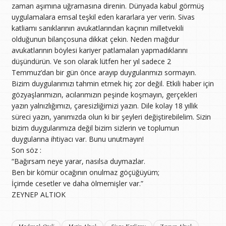
zaman aşımına uğramasına direnin. Dünyada kabul görmüş
uygulamalara emsal teşkil eden kararlara yer verin. Sivas
katliamı sanıklarının avukatlarından kaçının milletvekili
olduğunun bilançosuna dikkat çekin. Neden mağdur
avukatlarının böylesi kariyer patlamaları yapmadıklarını
düşündürün. Ve son olarak lütfen her yıl sadece 2
Temmuz’dan bir gün önce arayıp duygularımızı sormayın.
Bizim duygularımızı tahmin etmek hiç zor değil. Etkili haber için
gözyaşlarımızın, acılarımızın peşinde koşmayın, gerçekleri
yazın yalnızlığımızı, çaresizliğimizi yazın. Dile kolay 18 yıllık
süreci yazın, yanımızda olun ki bir şeyleri değiştirebilelim. Sizin
bizim duygularımıza değil bizim sizlerin ve toplumun
duygularına ihtiyacı var. Bunu unutmayın!
Son söz :
“Bağırsam neye yarar, nasılsa duymazlar.
Ben bir kömür ocağının onulmaz göçüğüyüm;
İçimde cesetler ve daha ölmemişler var.”
ZEYNEP ALTIOK
Madımak Oteli
Metin Altıok
Sivas Katliamı
Zeynep Altıok