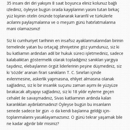
35 insanı diri diri yakışını 8 saat boyunca eliniz kolunuz bağlı
izlediniz, öyleyse bugün orada kayıplarının yasını tutan birkaç
yüz kişinin otelin önünde toplanarak karanfil ve türkülerle
acılarını paylaşmalarına ve o meşum günü hatırlatmalarına
mani olamazsınız!
Siz ki cumhuriyet tarihinin en insafsız ayaklanmalarından birinin
temelinde yatan bu ortaçağ zihniyetine göz yumdunuz, siz ki
bu katliamın ardından adil bir hukuk süreci işletmediniz, sadece
kalabalıktan göstermelik olarak topladığınız sanıkları yargıya
taşıdınız, elebaşlarının örgüt liderlerinin peşine düşmediniz, siz
ki ‘sözde’ aranan firari sanıkların T. C. Sınırları içinde
evlenmesine, askerlik yapmasına, ehliyet almasına olanak
sağladınız, siz ki bir insanlık suçunu zaman aşımı ile yüzyüze
bırakacak altyapıyı sağladınız, siz ki 18 yıldır eyleme geçen
cehalet ile savaşmadınız, Sivas katliamının ardında kalan
karanlıkları aydınlatmadınız! Öyleyse bugün bu insanların
senede sadece bir gün -o da kendi başlarına geldiği için-
toplanmalarını yasaklayamazsınız. O günü tekrar yaşamak bile
ne kadar ağırdır bilir misiniz?