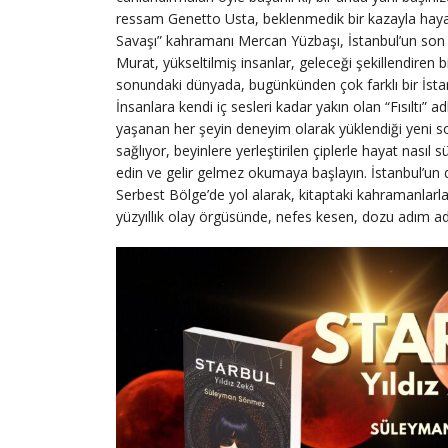
ressam Genetto Usta, beklenmedik bir kazayla hay
Savaşı” kahramanı Mercan Yüzbaşı, İstanbul’un son 
Murat, yükseltilmiş insanlar, geleceği şekillendiren bi
sonundaki dünyada, bugünkünden çok farklı bir İstanb
İnsanlara kendi iç sesleri kadar yakın olan “Fısıltı” a
yaşanan her şeyin deneyim olarak yüklendiği yeni s
sağlıyor, beyinlere yerleştirilen çiplerle hayat nası
edin ve gelir gelmez okumaya başlayın. İstanbul’un d
Serbest Bölge’de yol alarak, kitaptaki kahramanlarla 
yüzyıllık olay örgüsünde, nefes kesen, dozu adım a