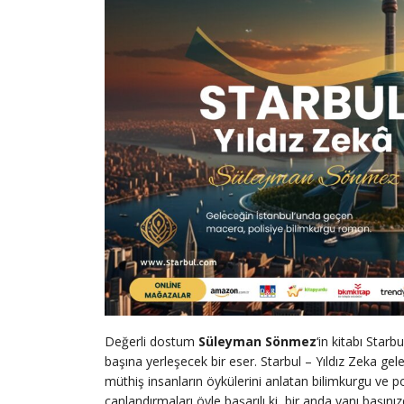
Değerli dostum
Süleyman Sönmez
‘in kitabı Starb
başına yerleşecek bir eser. Starbul – Yıldız Zeka
gel
müthiş insanların öykülerini anlatan bilimkurgu ve p
canlandırmaları öyle başarılı ki, bir anda yanı başını