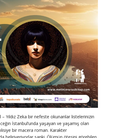
ul – Yıldız Zeka bir nefeste okunanlar listelerinizin
eceğin İstanbul’unda yaşayan ve yaşamış olan
olisiye bir macera roman. Karakter
zda beliriveriyorlar sanki. Ölümün ötesini görebilen