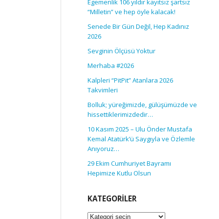
Egemenlik 106 yıldır kayıtsız şartsız
“Milletin” ve hep öyle kalacak!
Senede Bir Gün Değil, Hep Kadınız
2026
Sevginin Ölçüsü Yoktur
Merhaba #2026
Kalpleri “PitPit” Atanlara 2026
Takvimleri
Bolluk; yüreğimizde, gülüşümüzde ve
hissettiklerimizdedir…
10 Kasım 2025 – Ulu Önder Mustafa
Kemal Atatürk’ü Saygıyla ve Özlemle
Anıyoruz…
29 Ekim Cumhuriyet Bayramı
Hepimize Kutlu Olsun
KATEGORILER
Kategoriler