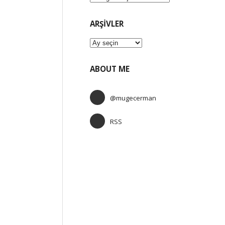
ARŞIVLER
Arşivler
ABOUT ME
@mugecerman
RSS