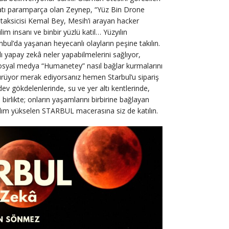
atı paramparça olan Zeynep, “Yüz Bin Drone
taksicisi Kemal Bey, Mesih’i arayan hacker
lim insanı ve binbir yüzlü katil… Yüzyılın
ul’da yaşanan heyecanlı olayların peşine takılın.
dlı yapay zekâ neler yapabilmelerini sağlıyor,
osyal medya “Humanetey” nasıl bağlar kurmalarını
l sürüyor merak ediyorsanız hemen Starbul’u sipariş
ev gökdelenlerinde, su ve yer altı kentlerinde,
birlikte; onların yaşamlarını birbirine bağlayan
dım yükselen STARBUL macerasına siz de katılın.