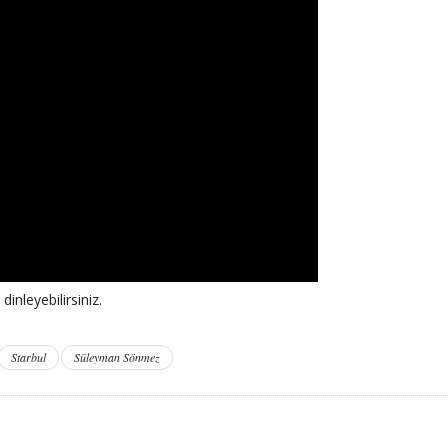
dinleyebilirsiniz.
Starbul
Süleyman Sönmez