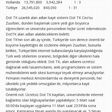
Hollanda 13,791,800 3,942,284 1 : 3
Türkiye 26,545,020 843,050 1 : 31
Dot TK uzantılı alan adları kayıt sistemi Dot TK Ceo’su
Zuurbier, dünden başlamak üzere yedi gün boyunca
öğrencilerin ve üniversite personelinin hiçbir ücret ödemeksizin
DotTK alan adları alabileceklerini belirtti.
Dot TK’nın son altı ay içinde, Türkiye’de son derece önemli bir
büyüme kaydettiğini de sözlerine ekleyen Zuurbier, bununla
birlikte, Türkiye’deki internet kullanıcılarıyla karşılaştırıldığında
Türk web sitelerinin oranının, bölgedeki diğer ülkelerin hala
gerisinde olduğunu ekledi. Dot TK, alan adlarını ücretsiz
dağıtarak web tasarımcılarını, web programcılarını ve sistem
mühendislerini web sitesi kurmaya teşvik etmeyi amaçlıyorlar.
Firmanın merkezi Amsterdam’da ve deneyimli personeli, her
ülkedeki çok yedekli omurgaları ile, milyonlarca kayıt
tutabiliyorlar.
Önemli not: Ücretsiz Dot TK kayıtları, üniversitelerde internet
bağlantısı olan bilgisayarlardan yapılabiliyor; 5 Mart saat
00:00’da başlayan uygulama 11 Mart saat 23:59’da sona
eriyor. Kampanya Nisan ayında da uygulanacak ve 5 Nisan