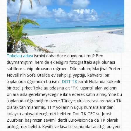
Tokelau adası
ismini daha önce duydunuz mu? Ben
duymamıştım, hem de eklediğim fotoğraftaki aşık olunası
sahillere sahip olmasına rağmen. Dün sabah; Marjinal Porter
Novelli’nin Sofa Otel’de ev sahipliği yaptığı, kahvaltılı bir
toplantıda öğrendim bu ismi.
DOT TK
isimli Hollanda kökenli
bir özel şirket Tokelau adasına ait “TK” uzantılı alan adlarını
onlara asla gerekmeyeceğine ikna ederek satın almış. Yine bu
toplantıda öğrendiğim üzere Türkiye; uluslararası arenada TK
olarak tanımlanırmış. THY yollarının uçuş numaralarından
kolayca anlayabileceğimizi belirten Dot TK CEO’su Joost
Zuurbier, başımızın sevimli derdi Eurovision’da da TK olarak
anıldığımızı belirtti. Keyifli ve kısa bir sunumla tanıttığı bu yeni