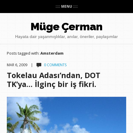
:::: MENU ::::
Müge Çerman
Hayata dair yaşanmışlıklar, anılar, öneriler, paylaşımlar
Posts tagged with:
Amsterdam
MAR 6, 2009 |
0 COMMENTS
Tokelau Adası’ndan, DOT
TK’ya… İlginç bir iş fikri.