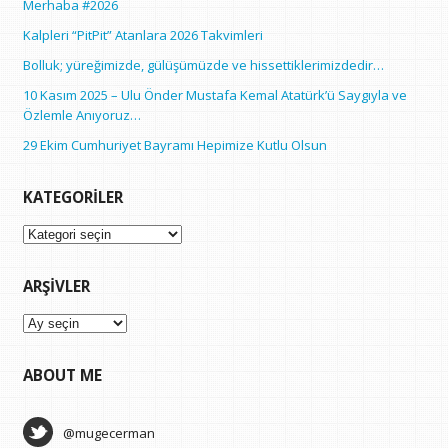
Merhaba #2026
Kalpleri “PitPit” Atanlara 2026 Takvimleri
Bolluk; yüreğimizde, gülüşümüzde ve hissettiklerimizdedir…
10 Kasım 2025 – Ulu Önder Mustafa Kemal Atatürk’ü Saygıyla ve
Özlemle Anıyoruz…
29 Ekim Cumhuriyet Bayramı Hepimize Kutlu Olsun
KATEGORILER
Kategoriler
ARŞIVLER
Arşivler
ABOUT ME
@mugecerman