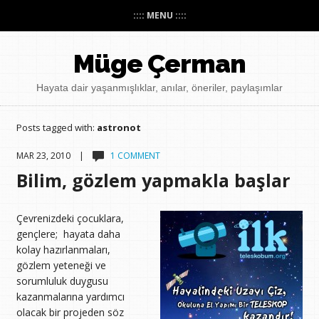
:::: MENU ::::
Müge Çerman
Hayata dair yaşanmışlıklar, anılar, öneriler, paylaşımlar
Posts tagged with:
astronot
MAR 23, 2010 |
1 COMMENT
Bilim, gözlem yapmakla başlar
Çevrenizdeki çocuklara,
gençlere; hayata daha
kolay hazırlanmaları,
gözlem yeteneği ve
sorumluluk duygusu
kazanmalarına yardımcı
olacak bir projeden söz