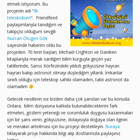
etmek istiyorum. Bu
projenin adı “
İlk
teleskobum
“. Friendfeed
paylaşımlarıyla tanıdığım ve
takipçisi olduğum sevgili
Nurcan Ötügen Gök
sayesinde haberim oldu bu
projeden. 70 lerin başları; Michael Crighton ve Daniken
kitaplarıyla merak sardığım bilim kurguyla geçen yaz
tatillerinde, Saros Körfezindeki yıldızlı gökyüzüne hayran
hayran bakıp astronot olmayı düşlediğim yıllardı. İmkanlar
sınırlı olduğu için teleskop sahibi olamadım, tabii astronot da
olamadım
Gelecek nesillerin ise bizden daha çok şansları var bu konuda.
Onlara; bilim dünyasına katkıda bulunabileceklerini fark
etmeleri, gözlem yeteneği ve sorumluluk duygusu kazanmaları
için bir şans verin; gökyüzüne, dolayısıyla doğaya olan ilginin
ve merakın artırılması için bu projeyi destekleyin.
Buraya
tıklayarak proje hakkında bilgi alıp dostlarınızla paylaşınız