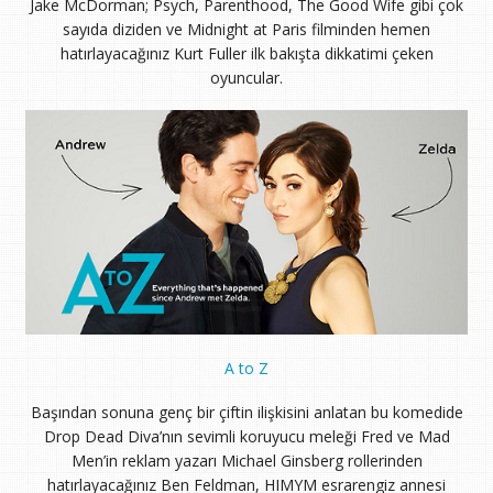
Jake McDorman; Psych, Parenthood, The Good Wife gibi çok
sayıda diziden ve Midnight at Paris filminden hemen
hatırlayacağınız Kurt Fuller ilk bakışta dikkatimi çeken
oyuncular.
A to Z
Başından sonuna genç bir çiftin ilişkisini anlatan bu komedide
Drop Dead Diva’nın sevimli koruyucu meleği Fred ve Mad
Men’in reklam yazarı Michael Ginsberg rollerinden
hatırlayacağınız Ben Feldman, HIMYM esrarengiz annesi