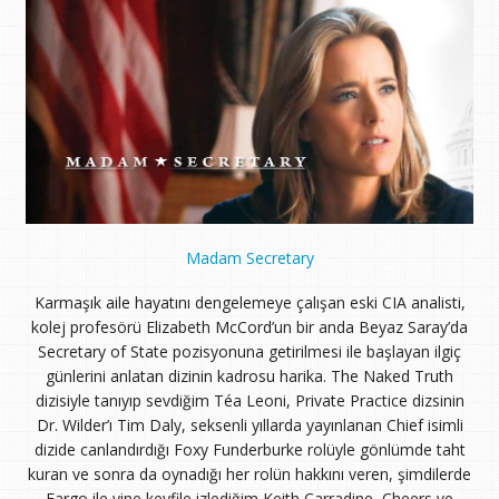
Madam Secretary
Karmaşık aile hayatını dengelemeye çalışan eski CIA analisti,
kolej profesörü Elizabeth McCord’un bir anda Beyaz Saray’da
Secretary of State pozisyonuna getirilmesi ile başlayan ilgiç
günlerini anlatan dizinin kadrosu harika. The Naked Truth
dizisiyle tanıyıp sevdiğim Téa Leoni, Private Practice dizsinin
Dr. Wilder’ı Tim Daly, seksenli yıllarda yayınlanan Chief isimli
dizide canlandırdığı Foxy Funderburke rolüyle gönlümde taht
kuran ve sonra da oynadığı her rolün hakkını veren, şimdilerde
Fargo ile yine keyfile izlediğim Keith Carradine, Cheers ve