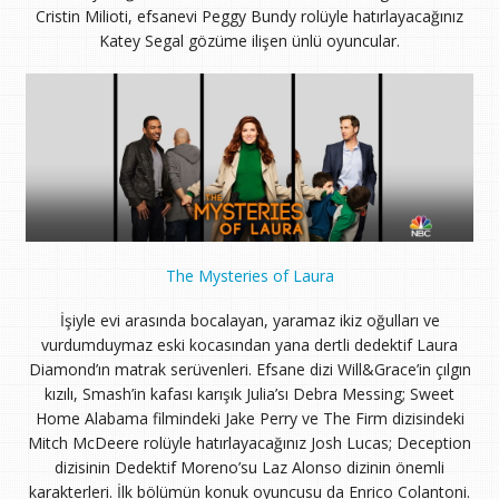
Cristin Milioti, efsanevi Peggy Bundy rolüyle hatırlayacağınız
Katey Segal gözüme ilişen ünlü oyuncular.
The Mysteries of Laura
İşiyle evi arasında bocalayan, yaramaz ikiz oğulları ve
vurdumduymaz eski kocasından yana dertli dedektif Laura
Diamond’ın matrak serüvenleri. Efsane dizi Will&Grace’in çılgın
kızılı, Smash’in kafası karışık Julia’sı Debra Messing; Sweet
Home Alabama filmindeki Jake Perry ve The Firm dizisindeki
Mitch McDeere rolüyle hatırlayacağınız Josh Lucas; Deception
dizisinin Dedektif Moreno’su Laz Alonso dizinin önemli
karakterleri. İlk bölümün konuk oyuncusu da Enrico Colantoni.