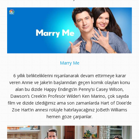
Marry Me
6 yıllık birlikteliklerini nişanlanarak devam ettirmeye karar
veren Annie ve Jake’in başlarından geçen komik olayları konu
alan bu dizide Happy Endings’in Penny’si Casey Wilson,
Dawson’s Creek’in Profesör Wilder’ı Ken Marino, çok sayıda
film ve dizide izlediğimiz ama son zamanlarda Hart of Dixie’de
Zoe Hart’ın annesi rolüyle hatırlayacağınız JoBeth Williams
hemen göze çarpanlar.