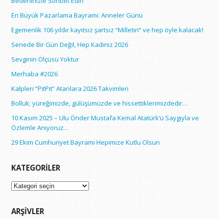
Bedeninizle Sohbet Edin
En Büyük Pazarlama Bayramı: Anneler Günü
Egemenlik 106 yıldır kayıtsız şartsız “Milletin” ve hep öyle kalacak!
Senede Bir Gün Değil, Hep Kadınız 2026
Sevginin Ölçüsü Yoktur
Merhaba #2026
Kalpleri “PitPit” Atanlara 2026 Takvimleri
Bolluk; yüreğimizde, gülüşümüzde ve hissettiklerimizdedir…
10 Kasım 2025 – Ulu Önder Mustafa Kemal Atatürk’ü Saygıyla ve
Özlemle Anıyoruz…
29 Ekim Cumhuriyet Bayramı Hepimize Kutlu Olsun
KATEGORILER
Kategoriler
ARŞIVLER