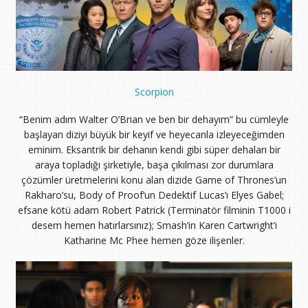
Scorpion
“Benim adım Walter O’Brian ve ben bir dehayım” bu cümleyle
başlayan diziyi büyük bir keyif ve heyecanla izleyeceğimden
eminim. Eksantrik bir dehanın kendi gibi süper dehaları bir
araya topladığı şirketiyle, başa çıkılması zor durumlara
çözümler üretmelerini konu alan dizide Game of Thrones’un
Rakharo’su, Body of Proof’un Dedektif Lucas’ı Elyes Gabel;
efsane kötü adam Robert Patrick (Terminatör filminin T1000 i
desem hemen hatırlarsınız); Smash’in Karen Cartwright’ı
Katharine Mc Phee hemen göze ilişenler.