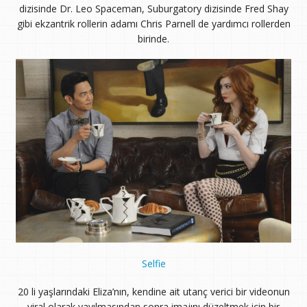
dizisinde Dr. Leo Spaceman, Suburgatory dizisinde Fred Shay
gibi ekzantrik rollerin adamı Chris Parnell de yardımcı rollerden
birinde.
Selfie
20 li yaşlarındaki Eliza’nın, kendine ait utanç verici bir videonun
viral olarak yayılmasından sonra imajını düzeltmek için bir