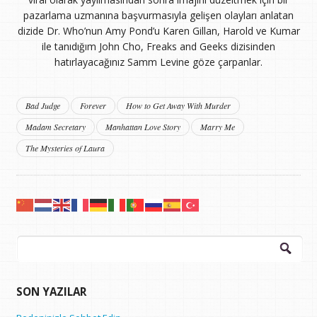
pazarlama uzmanına başvurmasıyla gelişen olayları anlatan
dizide Dr. Who’nun Amy Pond’u Karen Gillan, Harold ve Kumar
ile tanıdığım John Cho, Freaks and Geeks dizisinden
hatırlayacağınız Samm Levine göze çarpanlar.
Bad Judge
Forever
How to Get Away With Murder
Madam Secretary
Manhattan Love Story
Marry Me
The Mysteries of Laura
Arama:
SON YAZILAR