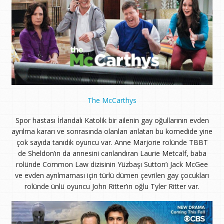
The McCarthys
Spor hastası İrlandalı Katolik bir ailenin gay oğullarının evden
ayrılma kararı ve sonrasında olanları anlatan bu komedide yine
çok sayıda tanıdık oyuncu var. Anne Marjorie rolünde TBBT
de Sheldon’ın da annesini canlandıran Laurie Metcalf, baba
rolünde Common Law dizisinin Yüzbaşı Sutton’ı Jack McGee
ve evden ayrılmaması için türlü dümen çevrilen gay çocukları
rolünde ünlü oyuncu John Ritter’ın oğlu Tyler Ritter var.