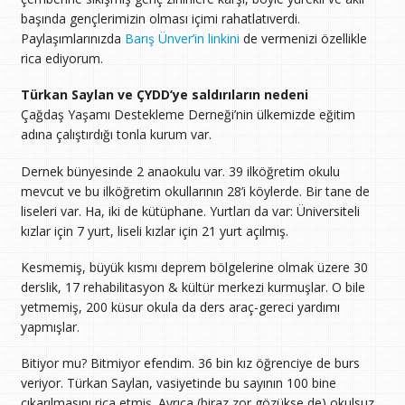
başında gençlerimizin olması içimi rahatlatıverdi.
Paylaşımlarınızda
Barış Ünver’in linkini
de vermenizi özellikle
rica ediyorum.
Türkan Saylan ve ÇYDD’ye saldırıların nedeni
Çağdaş Yaşamı Destekleme Derneği’nin ülkemizde eğitim
adına çalıştırdığı tonla kurum var.
Dernek bünyesinde 2 anaokulu var. 39 ilköğretim okulu
mevcut ve bu ilköğretim okullarının 28’i köylerde. Bir tane de
liseleri var. Ha, iki de kütüphane. Yurtları da var: Üniversiteli
kızlar için 7 yurt, liseli kızlar için 21 yurt açılmış.
Kesmemiş, büyük kısmı deprem bölgelerine olmak üzere 30
derslik, 17 rehabilitasyon & kültür merkezi kurmuşlar. O bile
yetmemiş, 200 küsur okula da ders araç-gereci yardımı
yapmışlar.
Bitiyor mu? Bitmiyor efendim. 36 bin kız öğrenciye de burs
veriyor. Türkan Saylan, vasiyetinde bu sayının 100 bine
çıkarılmasını rica etmiş. Ayrıca (biraz zor gözükse de) okulsuz