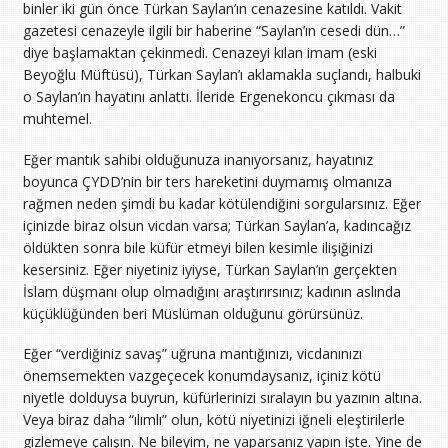
binler iki gün önce Türkan Saylan’ın cenazesine katıldı. Vakit
gazetesi cenazeyle ilgili bir haberine “Saylan’ın cesedi dün…”
diye başlamaktan çekinmedi. Cenazeyi kılan imam (eski
Beyoğlu Müftüsü), Türkan Saylan’ı aklamakla suçlandı, halbuki
o Saylan’ın hayatını anlattı. İleride Ergenekoncu çıkması da
muhtemel.
Eğer mantık sahibi olduğunuza inanıyorsanız, hayatınız
boyunca ÇYDD’nin bir ters hareketini duymamış olmanıza
rağmen neden şimdi bu kadar kötülendiğini sorgularsınız. Eğer
içinizde biraz olsun vicdan varsa; Türkan Saylan’a, kadıncağız
öldükten sonra bile küfür etmeyi bilen kesimle ilişiğinizi
kesersiniz. Eğer niyetiniz iyiyse, Türkan Saylan’ın gerçekten
İslam düşmanı olup olmadığını araştırırsınız; kadının aslında
küçüklüğünden beri Müslüman olduğunu görürsünüz.
Eğer “verdiğiniz savaş” uğruna mantığınızı, vicdanınızı
önemsemekten vazgeçecek konumdaysanız, içiniz kötü
niyetle dolduysa buyrun, küfürlerinizi sıralayın bu yazının altına.
Veya biraz daha “ılımlı” olun, kötü niyetinizi iğneli eleştirilerle
gizlemeye çalışın. Ne bileyim, ne yaparsanız yapın işte. Yine de