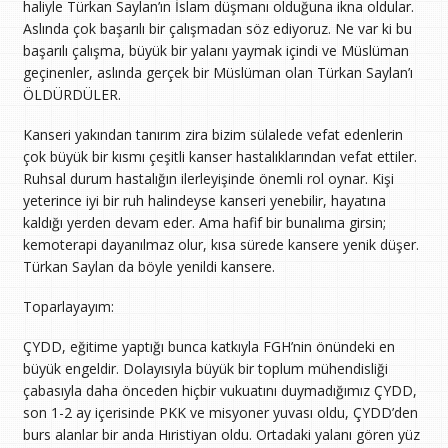
haliyle Türkan Saylan’ın İslam düşmanı olduğuna ikna oldular.
Aslında çok başarılı bir çalışmadan söz ediyoruz. Ne var ki bu
başarılı çalışma, büyük bir yalanı yaymak içindi ve Müslüman
geçinenler, aslında gerçek bir Müslüman olan Türkan Saylan’ı
ÖLDÜRDÜLER.
Kanseri yakından tanırım zira bizim sülalede vefat edenlerin
çok büyük bir kısmı çeşitli kanser hastalıklarından vefat ettiler.
Ruhsal durum hastalığın ilerleyişinde önemli rol oynar. Kişi
yeterince iyi bir ruh halindeyse kanseri yenebilir, hayatına
kaldığı yerden devam eder. Ama hafif bir bunalıma girsin;
kemoterapi dayanılmaz olur, kısa sürede kansere yenik düşer.
Türkan Saylan da böyle yenildi kansere.
Toparlayayım:
ÇYDD, eğitime yaptığı bunca katkıyla FGH’nin önündeki en
büyük engeldir. Dolayısıyla büyük bir toplum mühendisliği
çabasıyla daha önceden hiçbir vukuatını duymadığımız ÇYDD,
son 1-2 ay içerisinde PKK ve misyoner yuvası oldu, ÇYDD’den
burs alanlar bir anda Hıristiyan oldu. Ortadaki yalanı gören yüz