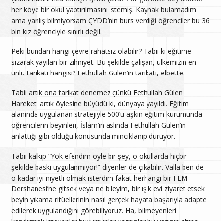
her köye bir okul yaptırılmasını istemiş. Kaynak bulamadım
ama yanlış bilmiyorsam ÇYDD’nin burs verdiği öğrenciler bu 36
bin kız öğrenciyle sınırlı değil.
Peki bundan hangi çevre rahatsız olabilir? Tabii ki eğitime
sızarak yayılan bir zihniyet. Bu şekilde çalışan, ülkemizin en
ünlü tarikatı hangisi? Fethullah Gülen’in tarikatı, elbette.
Tabii artık ona tarikat denemez çünkü Fethullah Gülen
Hareketi artık öylesine büyüdü ki, dünyaya yayıldı. Eğitim
alanında uygulanan stratejiyle 500’ü aşkın eğitim kurumunda
öğrencilerin beyinleri, İslam’ın aslında Fethullah Gülen’in
anlattığı gibi olduğu konusunda mıncıklanıp duruyor.
Tabii kalkıp “Yok efendim öyle bir şey, o okullarda hiçbir
şekilde baskı uygulanmıyor!” diyenler de çıkabilir. Valla ben de
o kadar iyi niyetli olmak isterdim fakat herhangi bir FEM
Dershanesi’ne gitsek veya ne bileyim, bir ışık evi ziyaret etsek
beyin yıkama ritüellerinin nasıl gerçek hayata başarıyla adapte
edilerek uygulandığını görebiliyoruz. Ha, bilmeyenleri