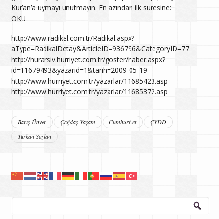
Kur’an’a uymayı unutmayın. En azından ilk suresine:
OKU
http://www.radikal.com.tr/Radikal.aspx?
aType=RadikalDetay&ArticleID=936796&CategoryID=77
http://hurarsiv.hurriyet.com.tr/goster/haber.aspx?
id=11679493&yazarid=1&tarih=2009-05-19
http://www.hurriyet.com.tr/yazarlar/11685423.asp
http://www.hurriyet.com.tr/yazarlar/11685372.asp
Barış Ünver
Çağdaş Yaşam
Cumhuriyet
ÇYDD
Türkan Saylan
Arama: