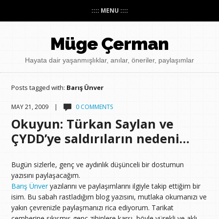
:::: MENU ::::
Müge Çerman
Hayata dair yaşanmışlıklar, anılar, öneriler, paylaşımlar
Posts tagged with:
Barış Ünver
MAY 21, 2009 |
0 COMMENTS
Okuyun: Türkan Saylan ve
ÇYDD’ye saldırıların nedeni…
Bugün sizlerle, genç ve aydınlık düşünceli bir dostumun
yazısını paylaşacağım.
Barış Ünver
yazılarını ve paylaşımlarını ilgiyle takip ettiğim bir
isim. Bu sabah rastladığım blog yazısını, mutlaka okumanızı ve
yakın çevrenizle paylaşmanızı rica ediyorum. Tarikat
çemberine sıkışmış genç zihinlere karşı, böyle yürekli ve aklı