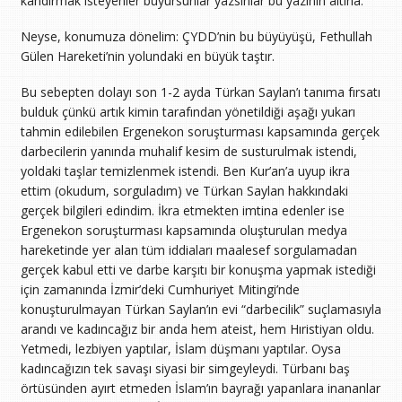
kandırmak isteyenler buyursunlar yazsınlar bu yazının altına.
Neyse, konumuza dönelim: ÇYDD’nin bu büyüyüşü, Fethullah
Gülen Hareketi’nin yolundaki en büyük taştır.
Bu sebepten dolayı son 1-2 ayda Türkan Saylan’ı tanıma fırsatı
bulduk çünkü artık kimin tarafından yönetildiği aşağı yukarı
tahmin edilebilen Ergenekon soruşturması kapsamında gerçek
darbecilerin yanında muhalif kesim de susturulmak istendi,
yoldaki taşlar temizlenmek istendi. Ben Kur’an’a uyup ikra
ettim (okudum, sorguladım) ve Türkan Saylan hakkındaki
gerçek bilgileri edindim. İkra etmekten imtina edenler ise
Ergenekon soruşturması kapsamında oluşturulan medya
hareketinde yer alan tüm iddiaları maalesef sorgulamadan
gerçek kabul etti ve darbe karşıtı bir konuşma yapmak istediği
için zamanında İzmir’deki Cumhuriyet Mitingi’nde
konuşturulmayan Türkan Saylan’ın evi “darbecilik” suçlamasıyla
arandı ve kadıncağız bir anda hem ateist, hem Hıristiyan oldu.
Yetmedi, lezbiyen yaptılar, İslam düşmanı yaptılar. Oysa
kadıncağızın tek savaşı siyasi bir simgeyleydi. Türbanı baş
örtüsünden ayırt etmeden İslam’ın bayrağı yapanlara inananlar