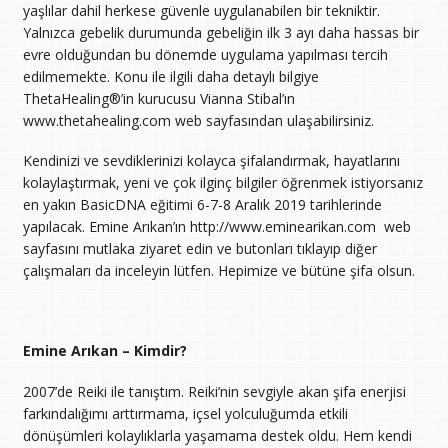
yaşlılar dahil herkese güvenle uygulanabilen bir tekniktir.
Yalnızca gebelik durumunda gebeliğin ilk 3 ayı daha hassas bir
evre olduğundan bu dönemde uygulama yapılması tercih
edilmemekte. Konu ile ilgili daha detaylı bilgiye
ThetaHealing®’in kurucusu Vianna Stibal’ın
www.thetahealing.com web sayfasından ulaşabilirsiniz.
Kendinizi ve sevdiklerinizi kolayca şifalandırmak, hayatlarını
kolaylaştırmak, yeni ve çok ilginç bilgiler öğrenmek istiyorsanız
en yakın BasicDNA eğitimi 6-7-8 Aralık 2019 tarihlerinde
yapılacak. Emine Arıkan’ın http://www.eminearikan.com web
sayfasını mutlaka ziyaret edin ve butonları tıklayıp diğer
çalışmaları da inceleyin lütfen. Hepimize ve bütüne şifa olsun.
Emine Arıkan – Kimdir?
2007’de Reiki ile tanıştım. Reiki’nin sevgiyle akan şifa enerjisi
farkındalığımı arttırmama, içsel yolculuğumda etkili
dönüşümleri kolaylıklarla yaşamama destek oldu. Hem kendi