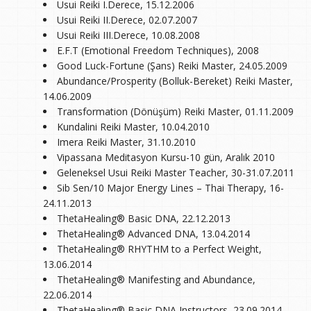
Usui Reiki I.Derece, 15.12.2006
Usui Reiki II.Derece, 02.07.2007
Usui Reiki III.Derece, 10.08.2008
E.F.T (Emotional Freedom Techniques), 2008
Good Luck-Fortune (Şans) Reiki Master, 24.05.2009
Abundance/Prosperity (Bolluk-Bereket) Reiki Master,
14.06.2009
Transformation (Dönüşüm) Reiki Master, 01.11.2009
Kundalini Reiki Master, 10.04.2010
Imera Reiki Master, 31.10.2010
Vipassana Meditasyon Kursu-10 gün, Aralık 2010
Geleneksel Usui Reiki Master Teacher, 30-31.07.2011
Sib Sen/10 Major Energy Lines – Thai Therapy, 16-
24.11.2013
ThetaHealing® Basic DNA, 22.12.2013
ThetaHealing® Advanced DNA, 13.04.2014
ThetaHealing® RHYTHM to a Perfect Weight,
13.06.2014
ThetaHealing® Manifesting and Abundance,
22.06.2014
ThetaHealing® Basic DNA Instructors, 23.09.2014