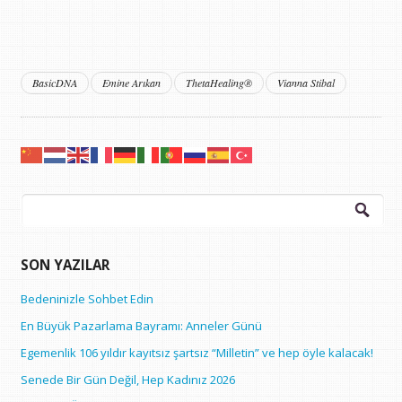
BasicDNA
Emine Arıkan
ThetaHealing®
Vianna Stibal
Arama:
SON YAZILAR
Bedeninizle Sohbet Edin
En Büyük Pazarlama Bayramı: Anneler Günü
Egemenlik 106 yıldır kayıtsız şartsız “Milletin” ve hep öyle kalacak!
Senede Bir Gün Değil, Hep Kadınız 2026