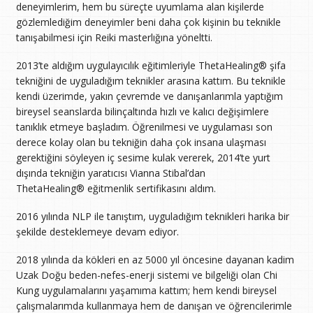
deneyimlerim, hem bu süreçte uyumlama alan kişilerde
gözlemlediğim deneyimler beni daha çok kişinin bu teknikle
tanışabilmesi için Reiki masterlığına yöneltti.
2013’te aldığım uygulayıcılık eğitimleriyle ThetaHealing® şifa
tekniğini de uyguladığım teknikler arasına kattım. Bu teknikle
kendi üzerimde, yakın çevremde ve danışanlarımla yaptığım
bireysel seanslarda bilinçaltında hızlı ve kalıcı değişimlere
tanıklık etmeye başladım. Öğrenilmesi ve uygulaması son
derece kolay olan bu tekniğin daha çok insana ulaşması
gerektiğini söyleyen iç sesime kulak vererek, 2014’te yurt
dışında tekniğin yaratıcısı Vianna Stibal’dan
ThetaHealing® eğitmenlik sertifikasını aldım.
2016 yılında NLP ile tanıştım, uyguladığım teknikleri harika bir
şekilde desteklemeye devam ediyor.
2018 yılında da kökleri en az 5000 yıl öncesine dayanan kadim
Uzak Doğu beden-nefes-enerji sistemi ve bilgeliği olan Chi
Kung uygulamalarını yaşamıma kattım; hem kendi bireysel
çalışmalarımda kullanmaya hem de danışan ve öğrencilerimle