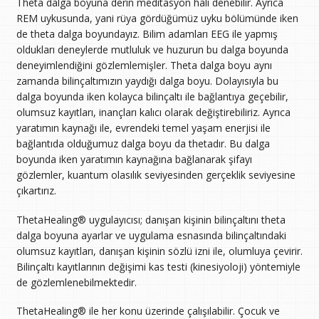
Theta dalga boyuna derin meditasyon hali denebilir. Ayrıca
REM uykusunda, yani rüya gördüğümüz uyku bölümünde iken
de theta dalga boyundayız. Bilim adamları EEG ile yapmış
oldukları deneylerde mutluluk ve huzurun bu dalga boyunda
deneyimlendiğini gözlemlemişler. Theta dalga boyu aynı
zamanda bilinçaltımızın yaydığı dalga boyu. Dolayısıyla bu
dalga boyunda iken kolayca bilinçaltı ile bağlantıya geçebilir,
olumsuz kayıtları, inançları kalıcı olarak değiştirebiliriz. Ayrıca
yaratımın kaynağı ile, evrendeki temel yaşam enerjisi ile
bağlantıda olduğumuz dalga boyu da thetadır. Bu dalga
boyunda iken yaratımın kaynağına bağlanarak şifayı
gözlemler, kuantum olasılık seviyesinden gerçeklik seviyesine
çıkartırız.
ThetaHealing® uygulayıcısı; danışan kişinin bilinçaltını theta
dalga boyuna ayarlar ve uygulama esnasında bilinçaltındaki
olumsuz kayıtları, danışan kişinin sözlü izni ile, olumluya çevirir.
Bilinçaltı kayıtlarının değişimi kas testi (kinesiyoloji) yöntemiyle
de gözlemlenebilmektedir.
ThetaHealing® ile her konu üzerinde çalışılabilir. Çocuk ve