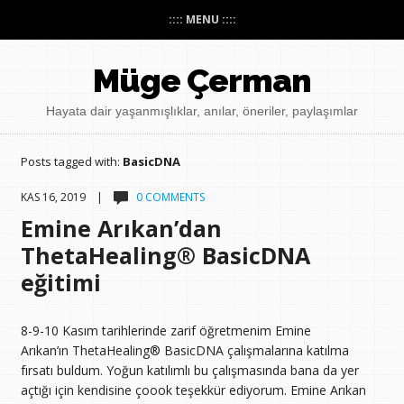
:::: MENU ::::
Müge Çerman
Hayata dair yaşanmışlıklar, anılar, öneriler, paylaşımlar
Posts tagged with:
BasicDNA
KAS 16, 2019 |
0 COMMENTS
Emine Arıkan’dan
ThetaHealing® BasicDNA
eğitimi
8-9-10 Kasım tarihlerinde zarif öğretmenim Emine
Arıkan’ın ThetaHealing® BasicDNA çalışmalarına katılma
fırsatı buldum. Yoğun katılımlı bu çalışmasında bana da yer
açtığı için kendisine çoook teşekkür ediyorum. Emine Arıkan