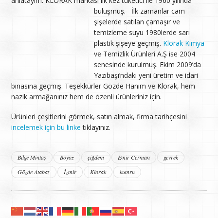
anlatayım. KLORAK markası ilk kez tüketici ile 1960 yılında
buluşmuş.
İlk zamanlar cam
şişelerde satılan çamaşır ve
temizleme suyu 1980lerde sarı
plastik şişeye geçmiş.
Klorak Kimya
ve Temizlik Ürünleri A.Ş ise 2004
senesinde kurulmuş. Ekim 2009’da
Yazıbaşı’ndaki yeni üretim ve idari
binasına geçmiş. Teşekkürler Gözde Hanım ve Klorak, hem
nazik armağanınız hem de özenli ürünleriniz için.
Ürünleri çeşitlerini görmek, satın almak, firma tarihçesini
incelemek için bu linke
tıklayınız.
Bilge Mintaş
Boyoz
çiğdem
Emir Cerman
gevrek
Gözde Atabay
İzmir
Klorak
kumru