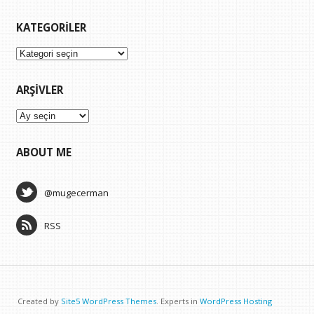
KATEGORILER
Kategoriler
ARŞIVLER
Arşivler
ABOUT ME
@mugecerman
RSS
Created by
Site5 WordPress Themes
. Experts in
WordPress Hosting