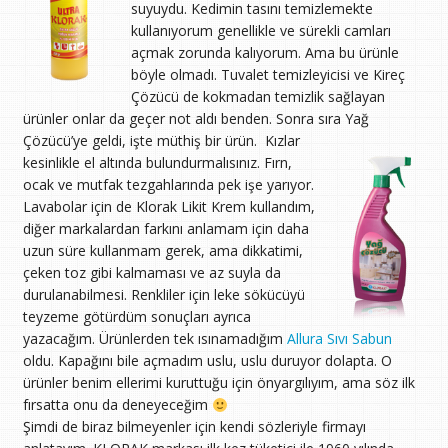
suyuydu. Kedimin tasını temizlemekte
kullanıyorum genellikle ve sürekli camları
açmak zorunda kalıyorum. Ama bu ürünle
böyle olmadı. Tuvalet temizleyicisi ve Kireç
Çözücü de kokmadan temizlik sağlayan
ürünler onlar da geçer not aldı benden. Sonra sıra Yağ
Çözücü’ye geldi, işte müthiş bir ürün.
Kızlar
kesinlikle el altında bulundurmalısınız. Fırn,
ocak ve mutfak tezgahlarında pek işe yarıyor.
Lavabolar için de Klorak Likit Krem kullandım,
diğer markalardan farkını anlamam için daha
uzun süre kullanmam gerek, ama dikkatimi,
çeken toz gibi kalmaması ve az suyla da
durulanabilmesi. Renkliler için leke sökücüyü
teyzeme götürdüm sonuçları ayrıca
yazacağım. Ürünlerden tek ısınamadığım
Allura Sıvı Sabun
oldu. Kapağını bile açmadım uslu, uslu duruyor dolapta. O
ürünler benim ellerimi kuruttuğu için önyargılıyım, ama söz ilk
fırsatta onu da deneyeceğim
Şimdi de biraz bilmeyenler için kendi sözleriyle firmayı