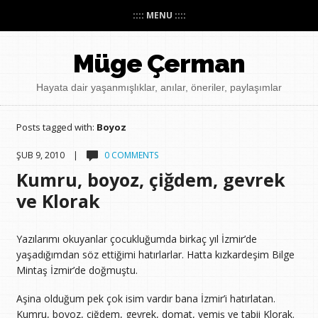
:::: MENU ::::
Müge Çerman
Hayata dair yaşanmışlıklar, anılar, öneriler, paylaşımlar
Posts tagged with:
Boyoz
ŞUB 9, 2010 |
0 COMMENTS
Kumru, boyoz, çiğdem, gevrek
ve Klorak
Yazılarımı okuyanlar çocukluğumda birkaç yıl İzmir’de
yaşadığımdan söz ettiğimi hatırlarlar. Hatta kızkardeşim Bilge
Mintaş İzmir’de doğmuştu.
Aşina olduğum pek çok isim vardır bana İzmir’i hatırlatan.
Kumru, boyoz, çiğdem, gevrek, domat, yemiş ve tabii Klorak.