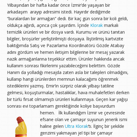
Yılbaşından bir hafta kadar önce İzmir’de yaşayan bir
arkadaşım arayıp adresimi istedi. Hayırdır dediğimde
“buralardan bir armağan” dedi. Bir kaç gün sonra bir koli geldi,
oldukça ağırdı, açınca çok şaşırdım. İçinde
Klorak
markalı
temizlik ürünleri ve bir dosya vardı. Kurumu ve ürünü tanıtan
bilgiler, broşürler yerliştirilmişti dosyaya. İliştirilmiş kartvizite
baktığımda Satış ve Pazarlama Koordinatörü Gözde Atabay
adını gördüm ve hemen iletişim bilgilerine bir mesaj yazarak
nazik armağanlarına teşekkür ettim. Ürünler hakkında ancak
kullanım sonrası fikirlerimi yazabileceğimi belirttim. Gözde
Hanım da yolladığı mesajda zaten asla bir talepleri olmadığını,
kullanıp hangi ürünlerden memnun kalacağımı öğrenmek
istediklerini yazmış. Emir’in sürpriz olarak yılbaşı tatiline
gelmesi, koşuşturmalar, hastalıklar, hava muhalefetleri derken
bir türlü fırsat olmamıştı ürünleri kullanmaya. Geçen kar yağışı
sonrası evi toparlamam gerektiğinde koliye başvurdum
hemen.
İlk kullandığım İzmir ve çevresinde
efsane olan ve çamaşır suyunun jenerik ismi
haline gelen
Ultra Klorak
‘tı. İlginç bir şekilde
genzimi yakmayan jel tipi bir çamaşır