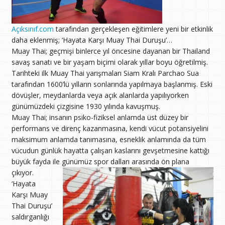
Açıksınıf.com
tarafından gerçekleşen eğitimlere yeni bir etkinlik
daha eklenmiş; ‘Hayata Karşı Muay Thai Duruşu’…
Muay Thai; geçmişi binlerce yıl öncesine dayanan bir Thailand
savaş sanatı ve bir yaşam biçimi olarak yıllar boyu öğretilmiş.
Tarihteki ilk Muay Thai yarışmaları Siam Kralı Parchao Sua
tarafından 1600’lü yılların sonlarında yapılmaya başlanmış. Eski
dövüşler, meydanlarda veya açık alanlarda yapılıyorken
günümüzdeki çizgisine 1930 yılında kavuşmuş.
Muay Thai; insanın psiko-fiziksel anlamda üst düzey bir
performans ve direnç kazanmasına, kendi vücut potansiyelini
maksimum anlamda tanımasına, esneklik anlamında da tüm
vücudun günlük hayatta çalışan kaslarını gevşetmesine kattığı
büyük fayda ile günümüz spor dalları arasında ön plana
çıkıyor.
‘Hayata
Karşı Muay
Thai Duruşu’
saldırganlığı