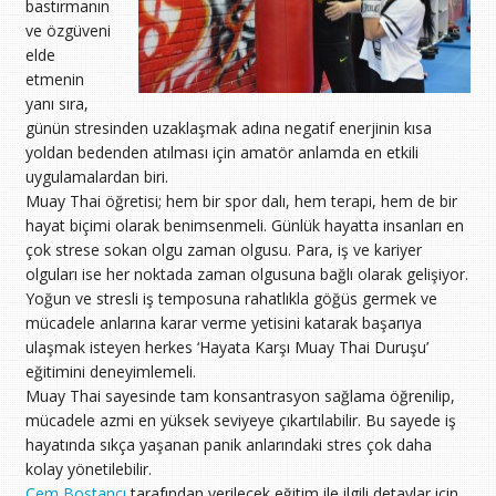
bastırmanın
ve özgüveni
elde
etmenin
yanı sıra,
günün stresinden uzaklaşmak adına negatif enerjinin kısa
yoldan bedenden atılması için amatör anlamda en etkili
uygulamalardan biri.
Muay Thai öğretisi; hem bir spor dalı, hem terapi, hem de bir
hayat biçimi olarak benimsenmeli. Günlük hayatta insanları en
çok strese sokan olgu zaman olgusu. Para, iş ve kariyer
olguları ise her noktada zaman olgusuna bağlı olarak gelişiyor.
Yoğun ve stresli iş temposuna rahatlıkla göğüs germek ve
mücadele anlarına karar verme yetisini katarak başarıya
ulaşmak isteyen herkes ‘Hayata Karşı Muay Thai Duruşu’
eğitimini deneyimlemeli.
Muay Thai sayesinde tam konsantrasyon sağlama öğrenilip,
mücadele azmi en yüksek seviyeye çıkartılabilir. Bu sayede iş
hayatında sıkça yaşanan panik anlarındaki stres çok daha
kolay yönetilebilir.
Cem Bostancı
tarafından verilecek eğitim ile ilgili detaylar için