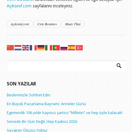
Açıksınıf.com
sayfalarını inceleyiniz.
Açıksınıf.com
Cem Bostancı
Muay Thai
Arama:
SON YAZILAR
Bedeninizle Sohbet Edin
En Büyük Pazarlama Bayramı: Anneler Günü
Egemenlik 106 yıldır kayıtsız şartsız “Milletin” ve hep öyle kalacak!
Senede Bir Gün Değil, Hep Kadınız 2026
Sevginin Ölçüsü Yoktur