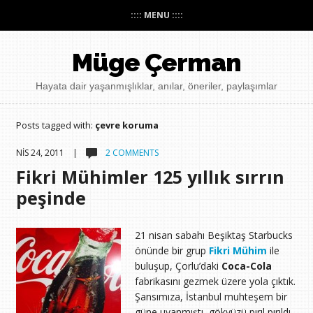
:::: MENU ::::
Müge Çerman
Hayata dair yaşanmışlıklar, anılar, öneriler, paylaşımlar
Posts tagged with:
çevre koruma
NIS 24, 2011 |
2 COMMENTS
Fikri Mühimler 125 yıllık sırrın
peşinde
21 nisan sabahı Beşiktaş Starbucks
önünde bir grup
Fikri Mühim
ile
buluşup, Çorlu’daki
Coca-Cola
fabrikasını gezmek üzere yola çıktık.
Şansımıza, İstanbul muhteşem bir
güne uyanmıştı, gökyüzü pırıl pırıldı