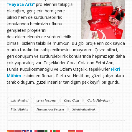
“Hayata Artı”
projelerinin takipçisi
olacağım, gençlerin hem çevre
bilinci hem de sürdürülebilirlik
konularında hepimizin ufkunu
genişleten projelerini
desteklemelerinin de sürdürülebilir
olması, bizlerin takibi ile mümkün. Bu gibi projelerin çok sayıda
marka tarafından sahiplenilmesini umuyorum. Çevre bilinci,
geri dönüşüm ve sürdürülebilirlik konularında hepimiz için daha
çok yapacak iş var. Teşekkürler Coca-Cola’dan Fethi Arın,
Funda Küçükosmanoğlu ve Özlem Özçelik, teşekkürler
Fikri
Mühim
ekibinden Renan, Riella ve Neslihan; güzel çalışmalara
tanık olduğum, güzel insanlar tanıdığım pek keyifli bir gündü.
atık yönetimi
çevre koruma
Coca Cola
Çorlu Fabrikası
Fikri Mühim
Hayata Artı Projesi
Sürdürülebilirlik