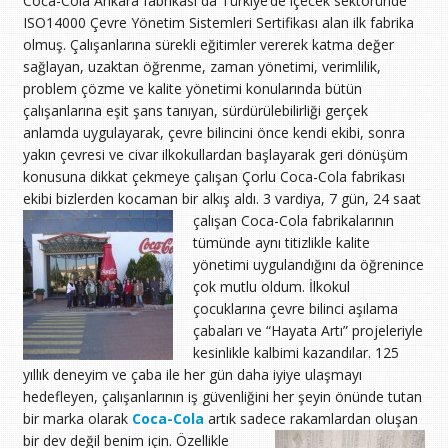
Coca-Cola Ankara fabrikası da Türkiye’de içecek sektöründe
ISO14000 Çevre Yönetim Sistemleri Sertifikası alan ilk fabrika
olmuş. Çalışanlarına sürekli eğitimler vererek katma değer
sağlayan, uzaktan öğrenme, zaman yönetimi, verimlilik,
problem çözme ve kalite yönetimi konularında bütün
çalışanlarına eşit şans tanıyan, sürdürülebilirliği gerçek
anlamda uygulayarak, çevre bilincini önce kendi ekibi, sonra
yakın çevresi ve civar ilkokullardan başlayarak geri dönüşüm
konusuna dikkat çekmeye çalışan Çorlu Coca-Cola fabrikası
ekibi bizlerden kocaman bir alkış aldı.
3 vardiya, 7 gün, 24 saat
çalışan Coca-Cola fabrikalarının
tümünde aynı titizlikle kalite
yönetimi uygulandığını da öğrenince
çok mutlu oldum. İlkokul
çocuklarına çevre bilinci aşılama
çabaları ve “Hayata Artı” projeleriyle
kesinlikle kalbimi kazandılar. 125
yıllık deneyim ve çaba ile her gün daha iyiye ulaşmayı
hedefleyen, çalışanlarının iş güvenliğini her şeyin önünde tutan
bir marka olarak
Coca-Cola
artık sadece rakamlardan oluşan
bir dev değil benim için.
Özellikle