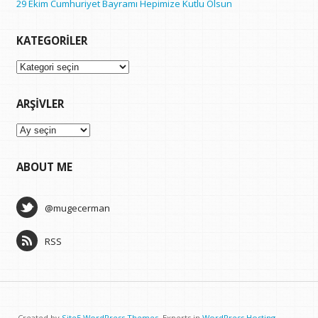
29 Ekim Cumhuriyet Bayramı Hepimize Kutlu Olsun
KATEGORILER
Kategoriler
ARŞIVLER
Arşivler
ABOUT ME
@mugecerman
RSS
Created by
Site5 WordPress Themes
. Experts in
WordPress Hosting