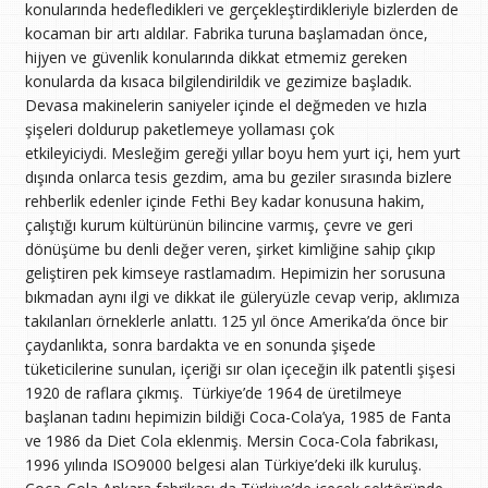
konularında hedefledikleri ve gerçekleştirdikleriyle bizlerden de
kocaman bir artı aldılar. Fabrika turuna başlamadan önce,
hijyen ve güvenlik konularında dikkat etmemiz gereken
konularda da kısaca bilgilendirildik ve gezimize başladık.
Devasa makinelerin saniyeler içinde el değmeden ve hızla
şişeleri doldurup paketlemeye yollaması çok
etkileyiciydi. Mesleğim gereği yıllar boyu hem yurt içi, hem yurt
dışında onlarca tesis gezdim, ama bu geziler sırasında bizlere
rehberlik edenler içinde Fethi Bey kadar konusuna hakim,
çalıştığı kurum kültürünün bilincine varmış, çevre ve geri
dönüşüme bu denli değer veren, şirket kimliğine sahip çıkıp
geliştiren pek kimseye rastlamadım. Hepimizin her sorusuna
bıkmadan aynı ilgi ve dikkat ile güleryüzle cevap verip, aklımıza
takılanları örneklerle anlattı. 125 yıl önce Amerika’da önce bir
çaydanlıkta, sonra bardakta ve en sonunda şişede
tüketicilerine sunulan, içeriği sır olan içeceğin ilk patentli şişesi
1920 de raflara çıkmış. Türkiye’de 1964 de üretilmeye
başlanan tadını hepimizin bildiği Coca-Cola’ya, 1985 de Fanta
ve 1986 da Diet Cola eklenmiş. Mersin Coca-Cola fabrikası,
1996 yılında ISO9000 belgesi alan Türkiye’deki ilk kuruluş.