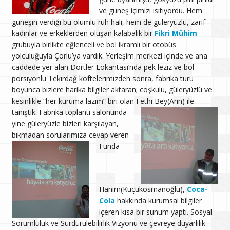
ve güneş içimizi ısıtıyordu. Hem
güneşin verdiği bu olumlu ruh hali, hem de güleryüzlü, zarif
kadınlar ve erkeklerden oluşan kalabalık bir
Fikri Mühim
grubuyla birlikte eğlenceli ve bol ikramlı bir otobüs
yolculuğuyla Çorlu’ya vardık. Yerleşim merkezi içinde ve ana
caddede yer alan Dörtler Lokantası’nda pek leziz ve bol
porsiyonlu Tekirdağ köftelerimizden sonra, fabrika turu
boyunca bizlere harika bilgiler aktaran; coşkulu, güleryüzlü ve
kesinlikle “her kuruma lazım” biri olan Fethi Bey(Arın) ile
tanıştık.
Fabrika toplantı salonunda
yine güleryüzle bizleri karşılayan,
bıkmadan sorularımıza cevap veren
Funda
Hanım(Küçükosmanoğlu),
Coca-
Cola
hakkında kurumsal bilgiler
içeren kısa bir sunum yaptı. Sosyal
Sorumluluk ve Sürdürülebilirlik Vizyonu ve çevreye duyarlılık