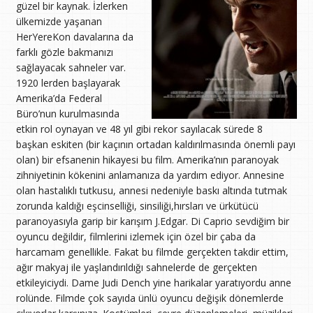
güzel bir kaynak. İzlerken
ülkemizde yaşanan
HerYereKon davalarına da
farklı gözle bakmanızı
sağlayacak sahneler var.
1920 lerden başlayarak
Amerika’da Federal
Büro’nun kurulmasında
etkin rol oynayan ve 48 yıl gibi rekor sayılacak sürede 8
başkan eskiten (bir kaçının ortadan kaldırılmasında önemli payı
olan) bir efsanenin hikayesi bu film. Amerika’nın paranoyak
zihniyetinin kökenini anlamanıza da yardım ediyor. Annesine
olan hastalıklı tutkusu, annesi nedeniyle baskı altında tutmak
zorunda kaldığı eşcinselliği, sinsiliği,hırsları ve ürkütücü
paranoyasıyla garip bir karışım J.Edgar. Di Caprio sevdiğim bir
oyuncu değildir, filmlerini izlemek için özel bir çaba da
harcamam genellikle. Fakat bu filmde gerçekten takdir ettim,
ağır makyaj ile yaşlandırıldığı sahnelerde de gerçekten
etkileyiciydi. Dame Judi Dench yine harikalar yaratıyordu anne
rolünde. Filmde çok sayıda ünlü oyuncu değişik dönemlerde