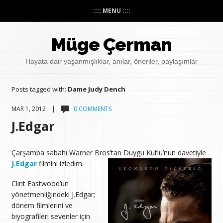
:::: MENU ::::
Müge Çerman
Hayata dair yaşanmışlıklar, anılar, öneriler, paylaşımlar
Posts tagged with:
Dame Judy Dench
MAR 1, 2012 |
0 COMMENTS
J.Edgar
Çarşamba sabahı Warner Bros’tan Duygu Kutlu’nun davetiyle
J.Edgar
filmini izledim.
Clint Eastwood’un
yönetmenliğindeki J.Edgar;
dönem filmlerini ve
biyografileri sevenler için