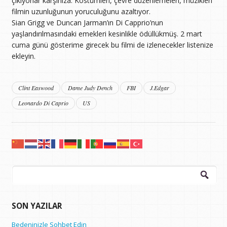
çıkıyorlar karşınıza. Kostümleri, çevre düzenlemeleri, müzikleri
filmin uzunluğunun yoruculuğunu azaltıyor.
Sian Grigg ve Duncan Jarman’ın Di Capprio’nun
yaşlandırılmasındaki emekleri kesinlikle ödüllükmüş. 2 mart
cuma günü gösterime girecek bu filmi de izlenecekler listenize
ekleyin.
Clint Easwood
Dame Judy Dench
FBI
J.Edgar
Leonardo Di Caprio
US
Arama:
SON YAZILAR
Bedeninizle Sohbet Edin