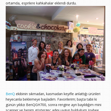
ortamda, esprilere kahkahalar eklendi durdu.
BenQ
ekibinin sıkmadan, kasmadan keyifle anlattığı ürünleri
heyecanla beklemeye başladım. Favorilerim; başta tabii ki
günün yıldızı BenQGH700, sonra rengine ayrı bayıldığım mini
scanner ve benim göstergeç adını uygun bulduğum Joybee