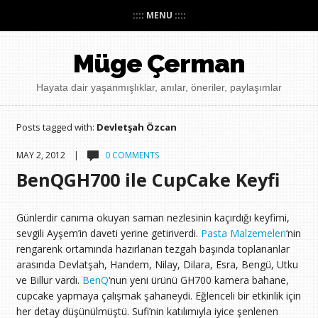
:::: MENU ::::
Müge Çerman
Hayata dair yaşanmışlıklar, anılar, öneriler, paylaşımlar
Posts tagged with:
Devletşah Özcan
MAY 2, 2012 |
0 COMMENTS
BenQGH700 ile CupCake Keyfi
Günlerdir canıma okuyan saman nezlesinin kaçırdığı keyfimi,
sevgili Ayşem’in daveti yerine getiriverdi.
Pasta Malzemeleri
‘nin
rengarenk ortamında hazırlanan tezgah başında toplananlar
arasında Devlatşah, Handem, Nilay, Dilara, Esra, Bengü, Utku
ve Billur vardı.
BenQ
‘nun yeni ürünü GH700 kamera bahane,
cupcake yapmaya çalışmak şahaneydi. Eğlenceli bir etkinlik için
her detay düşünülmüştü. Sufi’nin katılımıyla iyice şenlenen