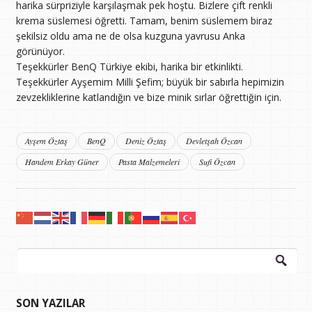
harika sürpriziyle karşılaşmak pek hoştu. Bizlere çift renkli
krema süslemesi öğretti. Tamam, benim süslemem biraz
şekilsiz oldu ama ne de olsa kuzguna yavrusu Anka
görünüyor.
Teşekkürler BenQ Türkiye ekibi, harika bir etkinlikti.
Teşekkürler Ayşemim Milli Şefim; büyük bir sabırla hepimizin
zevzekliklerine katlandığın ve bize minik sırlar öğrettiğin için.
Ayşem Öztaş
BenQ
Deniz Öztaş
Devletşah Özcan
Handem Erkay Güner
Pasta Malzemeleri
Sufi Özcan
Arama:
SON YAZILAR