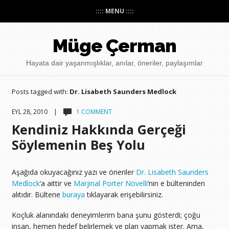
:::: MENU ::::
Müge Çerman
Hayata dair yaşanmışlıklar, anılar, öneriler, paylaşımlar
Posts tagged with:
Dr. Lisabeth Saunders Medlock
EYL 28, 2010 |
1 COMMENT
Kendiniz Hakkında Gerçeği
Söylemenin Beş Yolu
Aşağıda okuyacağınız yazı ve öneriler
Dr. Lisabeth Saunders
Medlock
‘a aittir ve
Marjinal Porter Novelli
‘nin e bülteninden
alıtıdır. Bültene
buraya
tıklayarak erişebilirsiniz.
Koçluk alanındaki deneyimlerim bana şunu gösterdi; çoğu
insan, hemen hedef belirlemek ve plan yapmak ister. Ama,