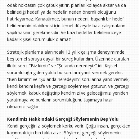
odak noktasını çok çabuk yitirir, planları kolayca aksar ya da
belirlediği hedefi ya da hedefin neden önemli olduğunu
hatırlayamaz. Kanaatimce, bunun nedeni, başarılı bir hedef
belirlemenin olabilmesi için temel düzeyde bazı çalışmaların
yapılmasının gerekmesidir. Ve bazı hedefler belirleninceye
kadar kişisel sorumluluk olamaz.
Stratejik planlama alanındaki 13 yıllık çalışma deneyimimde,
beş temel soruya dayalı bir süreç kullandım. Üzerinde durulan
ilk iki soru, “Biz kimiz” ve “Şu anda neredeyiz” idi. Kişisel
sorumluluğa giden yolda bu sorulara yanıt vermek gerekir.
“Ben kimim” ve “Şu anda neredeyim” sorularına yanıt vermek,
kendi kendini keşfe ve gerçeği söylemeye götürür. Ve gerçeği
söylemek, kabuk değiştirip kendimizi ve geleceğimizi yeniden
yaratmaya ve bunların sorumluluğunu taşımaya hazır
olmamızı sağlar.
Kendimiz Hakkındaki Gerçeği Söylemenin Beş Yolu
Kendi gerçeğinizi söylemek korku verir. Çoğu insan, gerçekten
kaçınmak için bin takla atar. Böylece, gerçeği söylemenin