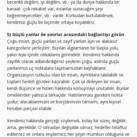
becerikli değilim, iyi değilim, vb.- ya da dünya hakkında bir
kanaat -çok rekabet var, insanlar sunacağım şeyi
beğenmeyecekler, vb.- vardır. Korkudan kurtulabilirsek,
kendimizi güçlü bir biçimde ortaya koyabiliriz.
5) Güçlü yanlar ile sınırlar arasındaki bağlantıyı görün
Çoğu insan, güçlü yanları ve zayıf yanları ayrı ve alakasız
kategorilere yerleştirir. Bunları algılamanın bir başka yolu,
yakın ilişki içinde olduklarını görmektir. Kendimiz hakkında
zayıflık olarak adlandırdığımız şeylerin çoğu, aslında güçlü
yanlarımızı uç noktalara taşımamızdan kaynaklanır.
Organizasyon tutkusu olan bir insan, ayrıntılara takılabilir ve
toplam hedefi gözden kaçırabilir. Çok iyi dinleyen bir insan,
kendi düşünce ve hisleri hakkında konuşmayı unutabilir. Bunlar
örneklerden yalnızca birkaçıdır. Hatırlanması gereken nokta
şudur; alacaklarımızın ve borçlarımızın tamamı, aynı kişisel
hesabın parçası olabilir.
Kendimiz hakkında gerçeği söylemek, kolay bir süreç değildir;
ama, gereklidir. O olmadan değişiklik olmaz, hedefler telaffuz
edilemez ve onlara erişilemez; her şeyin mümkün olduğuna ve