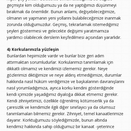
geçmişte kim olduğumuzu ya da ne yaptığımızı düşünmeyi
bırakmak da önemlidir. Bunun anlamı, değişebileceğimize,
olmanın ve yapmanın yeni yollarını bulabileceğimize inanmak
zorunda olduğumuzdur. Geçmiş, tekrarlamak istemediğimiz
şeyleri göstermesi ve gelecekte değişimi yaratmamıza
yardımcı olabilecek derslerin keşfedilmesi açısından yararlıdır.
4) Korkularınızla yüzleşin
Bunlardan hepimizde vardır ve bunlar bize geri adım
attırmaktan sorumludurlar. Korkularımızı tanımlamak için
dikkatli olmamız ve kendimizi izlememiz gerekir. Neye
gözlerimizi diktiğimize ve neye aldırış etmediğimize, durumlar
hakkında nasıl hüküm verdiğimize ve başkalarının davranışlarını
nasıl yorumladığımıza, ayrıca korku kendini gösterdiğinde
kendi içimizde yaşadığımız diyaloğa dikkat etmemiz gerekir.
Kendi zihniyetimizi, özellikle öğrenilmiş kötümserlik ya da
çaresizlik ve kendimizle ilgili diğer sınırlayıcı ya da olumsuz
tanımlamaları bilmemiz gerekir. Zihniyet, temel kanaatlerimize
dayanır. Korktuğumuzu söylediğimizde, bunun altında
kendimiz hakkında sahip olduğumuz bir kanaat -yeterince