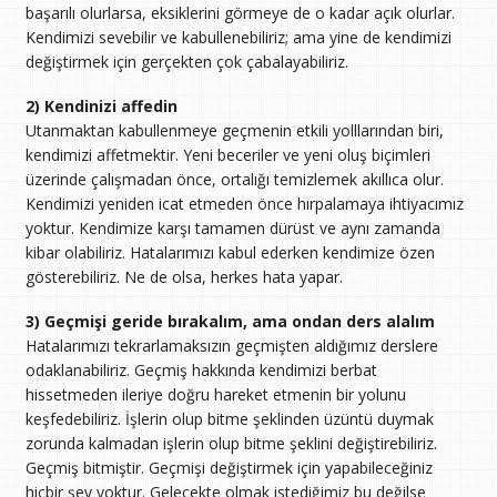
başarılı olurlarsa, eksiklerini görmeye de o kadar açık olurlar.
Kendimizi sevebilir ve kabullenebiliriz; ama yine de kendimizi
değiştirmek için gerçekten çok çabalayabiliriz.
2) Kendinizi affedin
Utanmaktan kabullenmeye geçmenin etkili yolllarından biri,
kendimizi affetmektir. Yeni beceriler ve yeni oluş biçimleri
üzerinde çalışmadan önce, ortalığı temizlemek akıllıca olur.
Kendimizi yeniden icat etmeden önce hırpalamaya ihtiyacımız
yoktur. Kendimize karşı tamamen dürüst ve aynı zamanda
kibar olabiliriz. Hatalarımızı kabul ederken kendimize özen
gösterebiliriz. Ne de olsa, herkes hata yapar.
3) Geçmişi geride bırakalım, ama ondan ders alalım
Hatalarımızı tekrarlamaksızın geçmişten aldığımız derslere
odaklanabiliriz. Geçmiş hakkında kendimizi berbat
hissetmeden ileriye doğru hareket etmenin bir yolunu
keşfedebiliriz. İşlerin olup bitme şeklinden üzüntü duymak
zorunda kalmadan işlerin olup bitme şeklini değiştirebiliriz.
Geçmiş bitmiştir. Geçmişi değiştirmek için yapabileceğiniz
hiçbir şey yoktur. Gelecekte olmak istediğimiz bu değilse