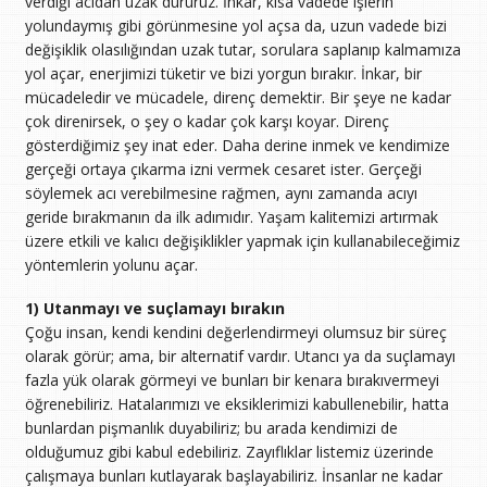
verdiği acıdan uzak dururuz. İnkar, kısa vadede işlerin
yolundaymış gibi görünmesine yol açsa da, uzun vadede bizi
değişiklik olasılığından uzak tutar, sorulara saplanıp kalmamıza
yol açar, enerjimizi tüketir ve bizi yorgun bırakır. İnkar, bir
mücadeledir ve mücadele, direnç demektir. Bir şeye ne kadar
çok direnirsek, o şey o kadar çok karşı koyar. Direnç
gösterdiğimiz şey inat eder. Daha derine inmek ve kendimize
gerçeği ortaya çıkarma izni vermek cesaret ister. Gerçeği
söylemek acı verebilmesine rağmen, aynı zamanda acıyı
geride bırakmanın da ilk adımıdır. Yaşam kalitemizi artırmak
üzere etkili ve kalıcı değişiklikler yapmak için kullanabileceğimiz
yöntemlerin yolunu açar.
1) Utanmayı ve suçlamayı bırakın
Çoğu insan, kendi kendini değerlendirmeyi olumsuz bir süreç
olarak görür; ama, bir alternatif vardır. Utancı ya da suçlamayı
fazla yük olarak görmeyi ve bunları bir kenara bırakıvermeyi
öğrenebiliriz. Hatalarımızı ve eksiklerimizi kabullenebilir, hatta
bunlardan pişmanlık duyabiliriz; bu arada kendimizi de
olduğumuz gibi kabul edebiliriz. Zayıflıklar listemiz üzerinde
çalışmaya bunları kutlayarak başlayabiliriz. İnsanlar ne kadar