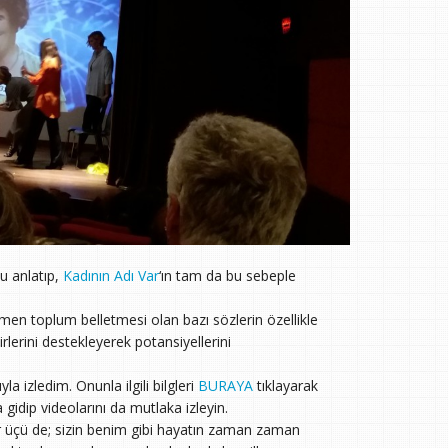
u anlatıp,
Kadının Adı Var
‘ın tam da bu sebeple
en toplum belletmesi olan bazı sözlerin özellikle
birlerini destekleyerek potansiyellerini
 izledim. Onunla ilgili bilgleri
BURAYA
tıklayarak
dip videolarını da mutlaka izleyin.
üçü de; sizin benim gibi hayatın zaman zaman