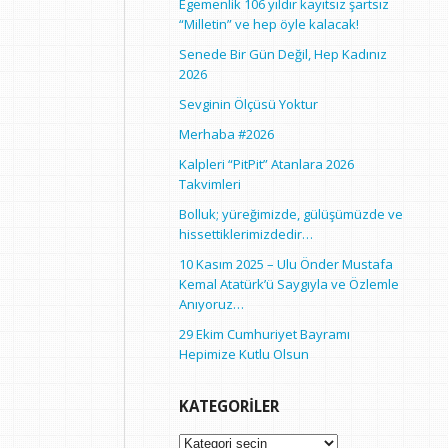
Egemenlik 106 yıldır kayıtsız şartsız
“Milletin” ve hep öyle kalacak!
Senede Bir Gün Değil, Hep Kadınız
2026
Sevginin Ölçüsü Yoktur
Merhaba #2026
Kalpleri “PitPit” Atanlara 2026
Takvimleri
Bolluk; yüreğimizde, gülüşümüzde ve
hissettiklerimizdedir…
10 Kasım 2025 – Ulu Önder Mustafa
Kemal Atatürk’ü Saygıyla ve Özlemle
Anıyoruz…
29 Ekim Cumhuriyet Bayramı
Hepimize Kutlu Olsun
KATEGORILER
Kategoriler