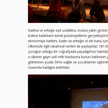
Kadına ve erkeğe eşit uzaklıkta, insana yakın gösteri
bizlere kadınların kendi potansiyellerini gerçekleştir
ekonomiye katılımı, kadın ve erkeğin el ele barış içind
Ülkemizle ilgili rakamsal verileri de paylaştılar; 18
çocuğun olduğu bir coğrafyada yaşadığımızı hatırlatt
o ülkenin gayri safi milli hasılasına bunun katkısını
gelirlerinin yüzde 90’ını sağlık ve çocuklarının eğit
civarında kaldığını belirttiler.