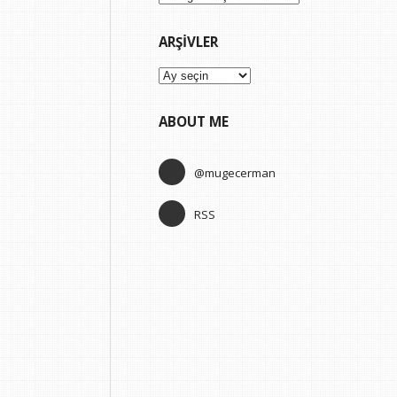
ARŞIVLER
Arşivler
ABOUT ME
@mugecerman
RSS