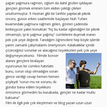
yağan yağmura rağmen, oğlum da dahil gözleri ışıldayan
gençleri görmek eminim tüm ekibin çektiği çileleri
unutturmuştur. 9 Haziran gibi bir tarihte yapılacak piknik
öncesi, günün erken saatlerinde başlayan Nuh Tufanı
kıvamındaki yağmura rağmen gelen, gösteri çadırında
binbeşyüze yakın konuktan “hiç bu kadar eğlendiğim bir piknik
olmamıştı, iyi ki yağmur yağmış” cümlelerini duymak inanın
pek çok şeye değerdi. Tanıdığım öğrencilere hep böyle işlerde
yarım zamanlı çalışmalarını öneriyorum. Kalabalıklar içinde
çözeceğiniz sorunlar ve alacağınız teşekkürleri pek çok şeye
değişmeyeceksiniz.
Filmde konser
alanını gençlere kiralayan
oyuncunun bir cümlesi hatırlattı
bunu, sorun olup olmadığını soran
gence verdiği cevap hemen hemen
şöyleydi “sorun mu ne sorunu, iki
gündür bana edilen teşekkürü
ömrümce görmedim bu kasabada, gençler ne kadar mutlu
baksana”
Film ile ilgili pek çok eleştirmen ve blog yazarı uzun uzun