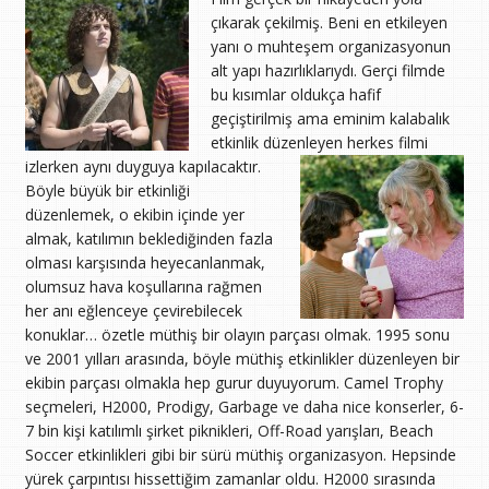
çıkarak çekilmiş. Beni en etkileyen
yanı o muhteşem organizasyonun
alt yapı hazırlıklarıydı. Gerçi filmde
bu kısımlar oldukça hafif
geçiştirilmiş ama eminim kalabalık
etkinlik düzenleyen herkes filmi
izlerken aynı duyguya kapılacaktır.
Böyle büyük bir etkinliği
düzenlemek, o ekibin içinde yer
almak, katılımın beklediğinden fazla
olması karşısında heyecanlanmak,
olumsuz hava koşullarına rağmen
her anı eğlenceye çevirebilecek
konuklar… özetle müthiş bir olayın parçası olmak. 1995 sonu
ve 2001 yılları arasında, böyle müthiş etkinlikler düzenleyen bir
ekibin parçası olmakla hep gurur duyuyorum. Camel Trophy
seçmeleri, H2000, Prodigy, Garbage ve daha nice konserler, 6-
7 bin kişi katılımlı şirket piknikleri, Off-Road yarışları, Beach
Soccer etkinlikleri gibi bir sürü müthiş organizasyon. Hepsinde
yürek çarpıntısı hissettiğim zamanlar oldu. H2000 sırasında