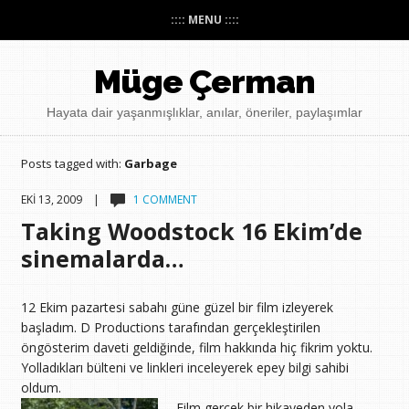
:::: MENU ::::
Müge Çerman
Hayata dair yaşanmışlıklar, anılar, öneriler, paylaşımlar
Posts tagged with:
Garbage
EKI 13, 2009 |
1 COMMENT
Taking Woodstock 16 Ekim’de
sinemalarda…
12 Ekim pazartesi sabahı güne güzel bir film izleyerek
başladım. D Productions tarafından gerçekleştirilen
öngösterim daveti geldiğinde, film hakkında hiç fikrim yoktu.
Yolladıkları bülteni ve linkleri inceleyerek epey bilgi sahibi
oldum.
Film gerçek bir hikayeden yola