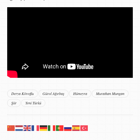
Derya Köroğlu
Gürol Ağırbaş
Hümeyra
Murathan Mungan
Şiir
Yeni Türkü