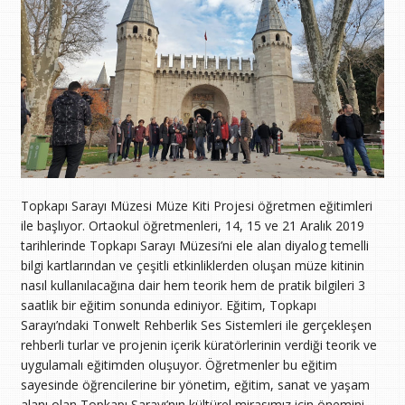
Topkapı Sarayı Müzesi Müze Kiti Projesi öğretmen eğitimleri
ile başlıyor. Ortaokul öğretmenleri, 14, 15 ve 21 Aralık 2019
tarihlerinde Topkapı Sarayı Müzesi’ni ele alan diyalog temelli
bilgi kartlarından ve çeşitli etkinliklerden oluşan müze kitinin
nasıl kullanılacağına dair hem teorik hem de pratik bilgileri 3
saatlik bir eğitim sonunda ediniyor. Eğitim, Topkapı
Sarayı’ndaki Tonwelt Rehberlik Ses Sistemleri ile gerçekleşen
rehberli turlar ve projenin içerik küratörlerinin verdiği teorik ve
uygulamalı eğitimden oluşuyor. Öğretmenler bu eğitim
sayesinde öğrencilerine bir yönetim, eğitim, sanat ve yaşam
alanı olan Topkapı Sarayı’nın kültürel mirasımız için önemini