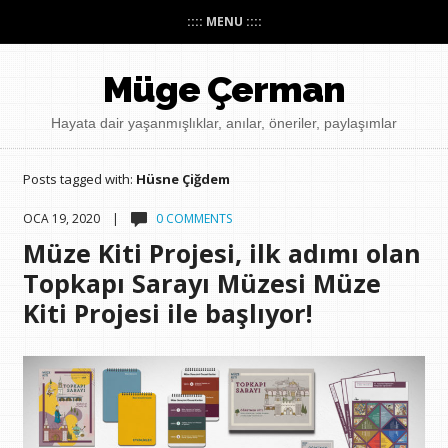
:::: MENU ::::
Müge Çerman
Hayata dair yaşanmışlıklar, anılar, öneriler, paylaşımlar
Posts tagged with:
Hüsne Çiğdem
OCA 19, 2020 |
0 COMMENTS
Müze Kiti Projesi, ilk adımı olan
Topkapı Sarayı Müzesi Müze
Kiti Projesi ile başlıyor!