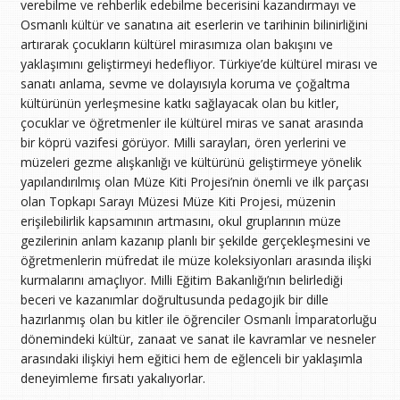
verebilme ve rehberlik edebilme becerisini kazandırmayı ve
Osmanlı kültür ve sanatına ait eserlerin ve tarihinin bilinirliğini
artırarak çocukların kültürel mirasımıza olan bakışını ve
yaklaşımını geliştirmeyi hedefliyor. Türkiye’de kültürel mirası ve
sanatı anlama, sevme ve dolayısıyla koruma ve çoğaltma
kültürünün yerleşmesine katkı sağlayacak olan bu kitler,
çocuklar ve öğretmenler ile kültürel miras ve sanat arasında
bir köprü vazifesi görüyor. Milli sarayları, ören yerlerini ve
müzeleri gezme alışkanlığı ve kültürünü geliştirmeye yönelik
yapılandırılmış olan Müze Kiti Projesi’nin önemli ve ilk parçası
olan Topkapı Sarayı Müzesi Müze Kiti Projesi, müzenin
erişilebilirlik kapsamının artmasını, okul gruplarının müze
gezilerinin anlam kazanıp planlı bir şekilde gerçekleşmesini ve
öğretmenlerin müfredat ile müze koleksiyonları arasında ilişki
kurmalarını amaçlıyor. Milli Eğitim Bakanlığı’nın belirlediği
beceri ve kazanımlar doğrultusunda pedagojik bir dille
hazırlanmış olan bu kitler ile öğrenciler Osmanlı İmparatorluğu
dönemindeki kültür, zanaat ve sanat ile kavramlar ve nesneler
arasındaki ilişkiyi hem eğitici hem de eğlenceli bir yaklaşımla
deneyimleme fırsatı yakalıyorlar.