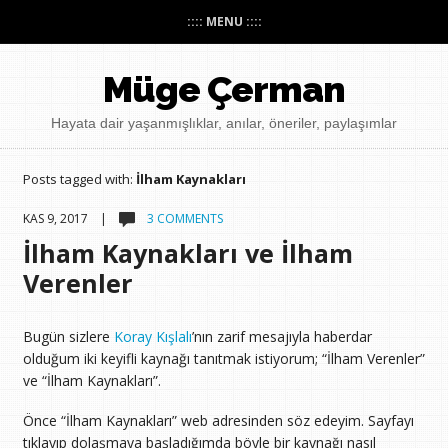
:::: MENU ::::
Müge Çerman
Hayata dair yaşanmışlıklar, anılar, öneriler, paylaşımlar
Posts tagged with:
İlham Kaynakları
KAS 9, 2017 |
3 COMMENTS
İlham Kaynakları ve İlham
Verenler
Bugün sizlere
Koray Kışlalı
’nın zarif mesajıyla haberdar
olduğum iki keyifli kaynağı tanıtmak istiyorum; “İlham Verenler”
ve “İlham Kaynakları”.
Önce “İlham Kaynakları” web adresinden söz edeyim. Sayfayı
tıklayıp dolaşmaya başladığımda böyle bir kaynağı nasıl