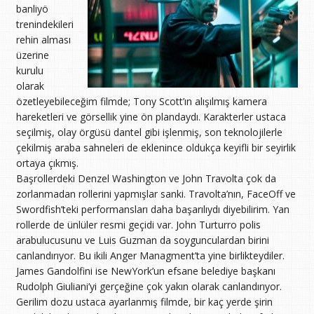
banliyö
trenindekileri
rehin alması
üzerine
kurulu
olarak
özetleyebileceğim filmde; Tony Scott’ın alışılmış kamera
hareketleri ve görsellik yine ön plandaydı. Karakterler ustaca
seçilmiş, olay örgüsü dantel gibi işlenmiş, son teknolojilerle
çekilmiş araba sahneleri de eklenince oldukça keyifli bir seyirlik
ortaya çıkmış.
Başrollerdeki Denzel Washington ve John Travolta çok da
zorlanmadan rollerini yapmışlar sanki. Travolta’nın, FaceOff ve
Swordfish’teki performansları daha başarılıydı diyebilirim. Yan
rollerde de ünlüler resmi geçidi var. John Turturro polis
arabulucusunu ve Luis Guzman da soygunculardan birini
canlandırıyor. Bu ikili Anger Managment’ta yine birlikteydiler.
James Gandolfini ise NewYork’un efsane belediye başkanı
Rudolph Giuliani’yi gerçeğine çok yakın olarak canlandırıyor.
Gerilim dozu ustaca ayarlanmış filmde, bir kaç yerde şirin