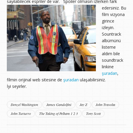
sayılabilecek espriler de var.
Spoiler olmasın izlerken fark
edersiniz. Bu
film vizyona
girince
izleyin.
Sountrack
albümünü
listeme
aldım bile
soundtrack
linkine
şuradan
,
filmin orijinal web sitesine de
şuradan
ulaşabilirsiniz.
İyi seyirler.
Denzel Washington
James Gandolfini
Jay Z
John Travolta
John Turturro
The Taking of Pelham 1 2 3
Tony Scott