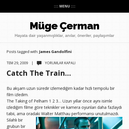
:::: MENU ::::
Müge Çerman
Hayata dair yaşanmışlıklar, anılar, öneriler, paylaşımlar
Posts tagged with:
James Gandolfini
CATCH
TEM 29, 2009 |
YORUMLAR KAPALI
THE
Catch The Train…
TRAIN…
IÇIN
Bu akşam uzun süredir izlemediğim kadar hızlı tempolu bir
film izledim.
The Taking of Pelham 1 2 3… Uzun yıllar önce aynı isimle
izlediğim filme göre teknikler ve kamera oyunları daha fazlaydı
tabii, ama oradaki Walter Matthau performansı unutulmazdı.
Silahlı bir
grubun bir