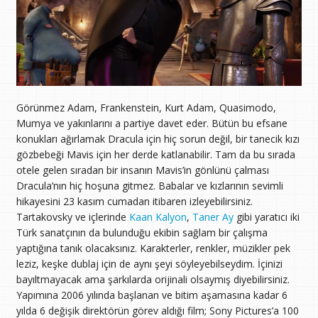
Görünmez Adam, Frankenstein, Kurt Adam, Quasimodo,
Mumya ve yakınlarını a partiye davet eder. Bütün bu efsane
konukları ağırlamak Dracula için hiç sorun değil, bir tanecik kızı
gözbebeği Mavis için her derde katlanabilir. Tam da bu sırada
otele gelen sıradan bir insanın Mavis’in gönlünü çalması
Dracula’nın hiç hoşuna gitmez. Babalar ve kızlarının sevimli
hikayesini 23 kasım cumadan itibaren izleyebilirsiniz.
Tartakovsky ve içlerinde
Kaan Kalyon
,
Taner Ay
gibi yaratıcı iki
Türk sanatçının da bulunduğu ekibin sağlam bir çalışma
yaptığına tanık olacaksınız. Karakterler, renkler, müzikler pek
leziz, keşke dublaj için de aynı şeyi söyleyebilseydim. İçinizi
bayıltmayacak ama şarkılarda orijinali olsaymış diyebilirsiniz.
Yapımına 2006 yılında başlanan ve bitim aşamasına kadar 6
yılda 6 değişik direktörün görev aldığı film; Sony Pictures’a 100