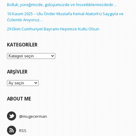
Bolluk; yüreğimizde, gülüşümüzde ve hissettiklerimizdedir…
10 Kasım 2025 – Ulu Önder Mustafa Kemal Atatürk’ü Saygıyla ve
Özlemle Anıyoruz…
29 Ekim Cumhuriyet Bayramı Hepimize Kutlu Olsun
KATEGORILER
Kategoriler
ARŞIVLER
Arşivler
ABOUT ME
@mugecerman
RSS