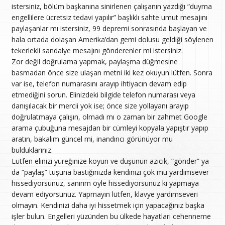
istersiniz, bölüm başkanına sinirlenen çalışanın yazdığı “duyma
engellilere ücretsiz tedavi yapılır” başlıklı sahte umut mesajını
paylaşanlar mı istersiniz, 99 depremi sonrasında başlayan ve
hala ortada dolaşan Amerika’dan gemi dolusu geldiği söylenen
tekerlekli sandalye mesajını gönderenler mi istersiniz.
Zor değil doğrulama yapmak, paylaşma düğmesine
basmadan önce size ulaşan metni iki kez okuyun lütfen. Sonra
var ise, telefon numarasını arayıp ihtiyacın devam edip
etmediğini sorun. Elinizdeki bilgide telefon numarası veya
danışılacak bir mercii yok ise; önce size yollayanı arayıp
doğrulatmaya çalışın, olmadı mı o zaman bir zahmet Google
arama çubuğuna mesajdan bir cümleyi kopyala yapıştır yapıp
aratın, bakalım güncel mi, inandırıcı görünüyor mu
bulduklarınız.
Lütfen elinizi yüreğinize koyun ve düşünün azıcık, “gönder” ya
da “paylaş” tuşuna bastığınızda kendinizi çok mu yardımsever
hissediyorsunuz, sanırım öyle hissediyorsunuz ki yapmaya
devam ediyorsunuz. Yapmayın lütfen, klavye yardımseveri
olmayın. Kendinizi daha iyi hissetmek için yapacağınız başka
işler bulun. Engelleri yüzünden bu ülkede hayatları cehenneme