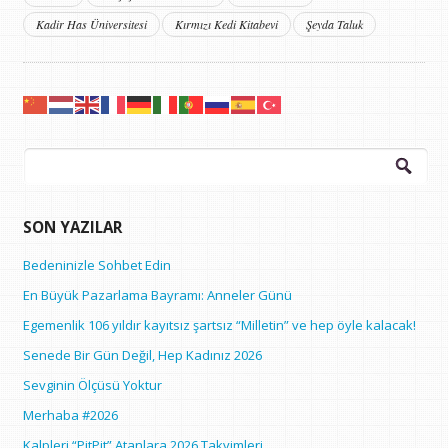
Kadir Has Üniversitesi
Kırmızı Kedi Kitabevi
Şeyda Taluk
Arama:
SON YAZILAR
Bedeninizle Sohbet Edin
En Büyük Pazarlama Bayramı: Anneler Günü
Egemenlik 106 yıldır kayıtsız şartsız “Milletin” ve hep öyle kalacak!
Senede Bir Gün Değil, Hep Kadınız 2026
Sevginin Ölçüsü Yoktur
Merhaba #2026
Kalpleri “PitPit” Atanlara 2026 Takvimleri