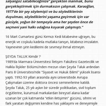
salyangoz satabileceğinize” gerçekten inanmak, bunu
gerçekleştirmek için durmaksızın çalışmak. Karaoğlan,
1977’de bir şey söylemişti ve bu söylediklerinin
duyulması, söylediklerini yaşama geçirmek için var
gücüyle, yoğun bir tempoyla ama her şeyden önce de
seçmeni yani halkı odağına koyarak çalışmıştı.”
16 Mart Cumartesi günü Kırmızı Kedi kitabevine uğrayın, bu
enerjik ve coşkulu kadınla mutlaka tanışın, kitabınızı imzalatın.
Yayınevinin şirin kedilerini de sevmeyi ihmal etmeyin.
ŞEYDA TALUK Kimdir ?
1989’da Marmara Üniversitesi İletişim Fakültesi Gazetecilik ve
Halkla İlişkiler Bölümü’nden mezun olan Şeyda Taluk ardından
Paris 8 Üniversitesi’nde “Siyaset ve Hukuk Bilimi” yüksek lisansı
yaptı. 1992-93 yılları arasında aynı üniversitede Avrupa
Çalışmaları üzerine doktora öncesi seminerlerine katıldı.
Şeyda Taluk, 25 yılı aşkın bir süredir politikadan, sivil toplum
örgütlerine, kurumsal markalardan bireysel alana kadar
uzanan bir çok katmanda “etkin iletişimin” gücünü, sihrini ve
fark yaratan değişimini kendine has yaklaşımı ve deneyimiyle