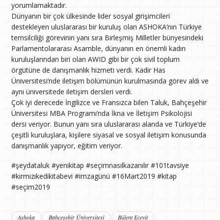
yorumlamaktadır.
Dünyanın bir çok ülkesinde lider sosyal girişimcileri
destekleyen uluslararası bir kuruluş olan ASHOKA’nın Türkiye
temsilciliği görevinin yanı sıra Birleşmiş Milletler bünyesindeki
Parlamentolararası Asamble, dünyanın en önemli kadın
kuruluşlarından biri olan AWID gibi bir çok sivil toplum
örgütüne de danışmanlık hizmeti verdi. Kadir Has
Üniversitesi’nde iletişim bölümünün kurulmasında görev aldı ve
aynı üniversitede iletişim dersleri verdi.
Çok iyi derecede İngilizce ve Fransızca bilen Taluk, Bahçeşehir
Üniversitesi MBA Programı’nda İkna ve İletişim Psikolojisi
dersi veriyor. Bunun yanı sıra uluslararası alanda ve Türkiye’de
çeşitli kuruluşlara, kişilere siyasal ve sosyal iletişim konusunda
danışmanlık yapıyor, eğitim veriyor.
#şeydataluk #yenikitap #seçimnasılkazanılır #101tavsiye
#kırmızıkedikitabevi #imzagünü #16Mart2019 #kitap
#seçim2019
Ashoka
Bahçeşehir Üniversitesi
Bülent Ecevit