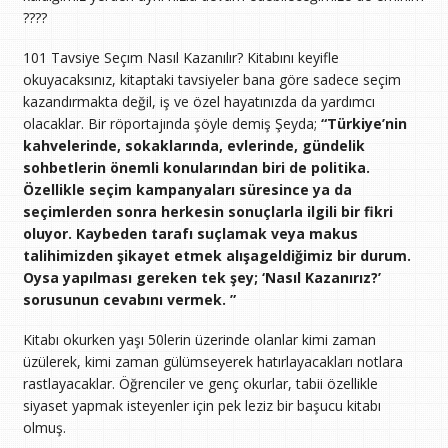
????
101 Tavsiye Seçım Nasıl Kazanılır? Kitabını keyifle
okuyacaksınız, kitaptaki tavsiyeler bana göre sadece seçim
kazandırmakta değil, iş ve özel hayatınızda da yardımcı
olacaklar. Bir röportajında şöyle demiş Şeyda;
“Türkiye’nin
kahvelerinde, sokaklarında, evlerinde, gündelik
sohbetlerin önemli konularından biri de politika.
Özellikle seçim kampanyaları süresince ya da
seçimlerden sonra herkesin sonuçlarla ilgili bir fikri
oluyor. Kaybeden tarafı suçlamak veya makus
talihimizden şikayet etmek alışageldiğimiz bir durum.
Oysa yapılması gereken tek şey; ‘Nasıl Kazanırız?’
sorusunun cevabını vermek. ”
Kitabı okurken yaşı 50lerin üzerinde olanlar kimi zaman
üzülerek, kimi zaman gülümseyerek hatırlayacakları notlara
rastlayacaklar. Öğrenciler ve genç okurlar, tabii özellikle
siyaset yapmak isteyenler için pek leziz bir başucu kitabı
olmuş.