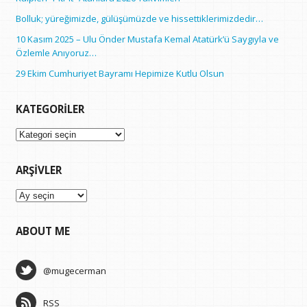
Bolluk; yüreğimizde, gülüşümüzde ve hissettiklerimizdedir…
10 Kasım 2025 – Ulu Önder Mustafa Kemal Atatürk’ü Saygıyla ve
Özlemle Anıyoruz…
29 Ekim Cumhuriyet Bayramı Hepimize Kutlu Olsun
KATEGORILER
Kategoriler
ARŞIVLER
Arşivler
ABOUT ME
@mugecerman
RSS