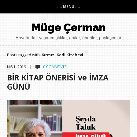
:::: MENU ::::
Müge Çerman
Hayata dair yaşanmışlıklar, anılar, öneriler, paylaşımlar
Posts tagged with:
Kırmızı Kedi Kitabevi
NIS 1, 2019 |
0 COMMENTS
BİR KİTAP ÖNERİSİ ve İMZA
GÜNÜ