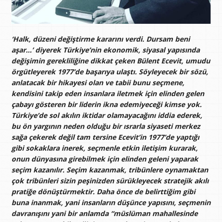
‘Halk, düzeni değiştirme kararını verdi. Dursam beni
aşar…’ diyerek Türkiye’nin ekonomik, siyasal yapısında
değişimin gerekliliğine dikkat çeken Bülent Ecevit, umudu
örgütleyerek 1977’de başarıya ulaştı. Söyleyecek bir sözü,
anlatacak bir hikayesi olan ve tabii bunu seçmene,
kendisini takip eden insanlara iletmek için elinden gelen
çabayı gösteren bir liderin ikna edemiyeceği kimse yok.
Türkiye’de sol akılın iktidar olamayacağını iddia ederek,
bu ön yargının neden olduğu bir ısrarla siyaseti merkez
sağa çekerek değil tam tersine Ecevit’in 1977’de yaptığı
gibi sokaklara inerek, seçmenle etkin iletişim kurarak,
onun dünyasına girebilmek için elinden geleni yaparak
seçim kazanılır. Seçim kazanmak, tribünlere oynamaktan
çok tribünleri sizin peşinizden sürükleyecek stratejik akılı
pratiğe dönüştürmektir. Daha önce de belirttiğim gibi
buna inanmak, yani insanların düşünce yapısını, seçmenin
davranışını yani bir anlamda “müslüman mahallesinde