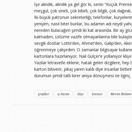
İşe alındık, alındık ya gel gör ki, senin “Küçük Pre
meşgul, çok sinirli, çok kibirli, çok bilgili, çok dağın
İki büyük patronun sekreterliği, telefonlar, kuryeler
yeniyim, nasıl biter bunlar, bu adamın adı neydi yah
nereden bulacağım şimdi iki kat arasında. Bir ay gö
kalmadım, üstüme vazife olmayanlarına bile bulaştım
sevgili dostlar Lotte’den, Ahmet’den, Galip’den, Akın’
öğrenmeye çalışırdım. O zamanlar bilgisayar kullanımı 
kartonlara hazırlanıyor, Nail Gülçer’e yollanıyor klişe 
Yazılar letrasetle eklenir, hatalı gelen dizgilere, he
karton bitiverir, pikaj yarım kaldı diye insanlar birbir
durumun şimdi tatlı birer anıya dönüşmesi ne ilginç.
grafiker
iş hayatı
klişe
letraset
Moran Reklam