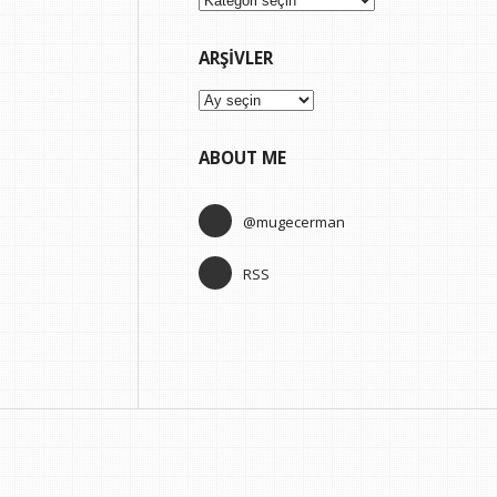
ARŞIVLER
Arşivler
ABOUT ME
@mugecerman
RSS