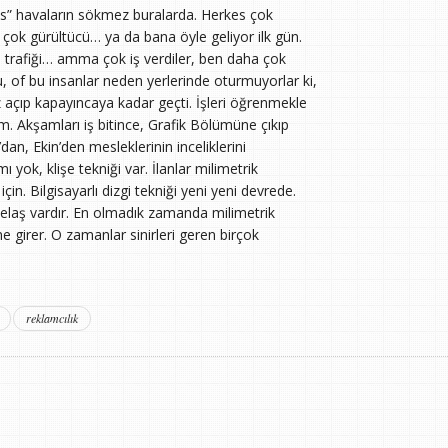
nses” havaların sökmez buralarda. Herkes çok
ık, çok gürültücü… ya da bana öyle geliyor ilk gün.
in trafiği… amma çok iş verdiler, ben daha çok
u, of bu insanlar neden yerlerinde oturmuyorlar ki,
z açıp kapayıncaya kadar geçti. İşleri öğrenmekle
. Akşamları iş bitince, Grafik Bölümüne çıkıp
dan, Ekin’den mesleklerinin inceliklerini
yok, klişe tekniği var. İlanlar milimetrik
için. Bilgisayarlı dizgi tekniği yeni yeni devrede.
p telaş vardır. En olmadık zamanda milimetrik
ine girer. O zamanlar sinirleri geren birçok
reklamcılık