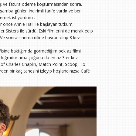
riş ve fatura ödeme koşturmasından sonra.
amba günleri indirimli tarife vardır ve ben
zlemek istiyordum .
ar önce Annie Hall ile başlayan tutkum;
Sisters ile sürdü. Eski filmlerini de merak edip
Ve sonra sinema diline hayran olup 3 kez
fisine baktığımda görmediğim pek az filmi
iği doğrudur ama çoğunu da en az 3 er kez
rt of Charles Chaplin, Match Point, Scoop, To
den bir kaç tanesini izleyip hoşlandınızsa Café