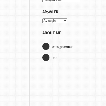
ARŞIVLER
Arşivler
ABOUT ME
@mugecerman
RSS