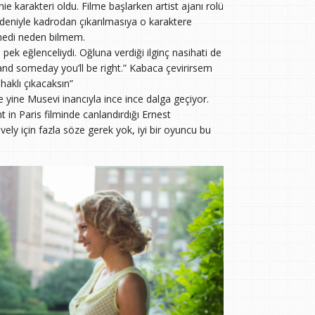
ie karakteri oldu. Filme başlarken artist ajanı rolü
i nedeniyle kadrodan çıkarılmasıya o karaktere
tmedi neden bilmem.
 pek eğlenceliydi. Oğluna verdiği ilginç nasihati de
, and someday you’ll be right.” Kabaca çevirirsem
aklı çıkacaksın”
e yine Musevi inancıyla ince ince dalga geçiyor.
 in Paris filminde canlandırdığı Ernest
ly için fazla söze gerek yok, iyi bir oyuncu bu