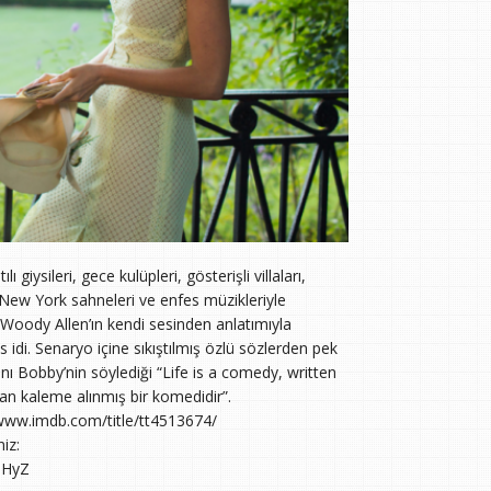
giysileri, gece kulüpleri, gösterişli villaları,
 New York sahneleri ve enfes müzikleriyle
 Woody Allen’ın kendi sesinden anlatımıyla
s idi. Senaryo içine sıkıştılmış özlü sözlerden pek
ı Bobby’nin söylediği “Life is a comedy, written
ndan kaleme alınmış bir komedidir”.
tp://www.imdb.com/title/tt4513674/
iz:
iHyZ