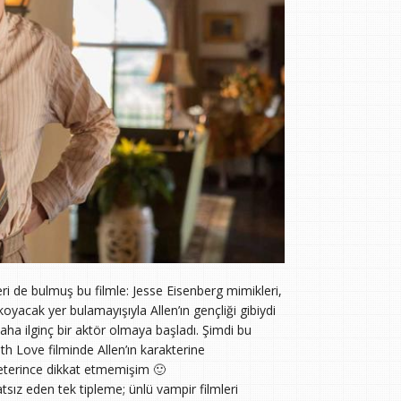
ri de bulmuş bu filmle: Jesse Eisenberg mimikleri,
koyacak yer bulamayışıyla Allen’ın gençliği gibiydi
ha ilginç bir aktör olmaya başladı. Şimdi bu
h Love filminde Allen’ın karakterine
eterince dikkat etmemişim 🙂
ız eden tek tipleme; ünlü vampir filmleri