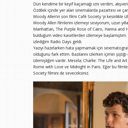
Dün kendime bir keyif kaçamağı izni verdim, alışve
Özdilek içinde yer alan sinemalarda pazartesi ve çarş
Woody Allen’ın son filmi Café Society ‘yi kesinlikle i
Woody Allen filmlerini izlemeyi seviyorum, uzun yıll
Manhattan, The Purple Rose of Cairo, Hanna and Her 
bulduğum video kasetlerden izlemeye başlamıştım. 
izlediğim Radio Days geldi.
Yazıyı hazırlarken hata yapmamak için sinematogra
olduğunu fark ettim. Bazılarını izlerken içimin şişt
izlemişliğim vardır. Mesela; Charlie: The Life and A
Rome with Love ve Midnight in Paris. Eğer bu filmler
Society filmini de seveceksiniz.