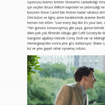
oyuncusu kızımız Kristen Stewart’ın canladırdığı Vonn
için seçilen Bruce Willis’in kaprisleri ve yetersizliğ
bürünen Steve Carrel bile Kristen kadar rahatsız e
Dini bütün ve ilginç anne karakterinde Jeannie Berlin
hemen not ettim: “Live every day like it’s your last
“Her gününü sonuncuymuş gibi yaşa, günün birinde h
Allen pek çok filminde olduğu gibi Café Society’de d
Gangster ağabey rolünde Corey Stoll var ve Midnight
Hemingway’den sonra yine göz dolduruyor. Blake Live
kız ve yine gayet rahat oynamış rolünü.