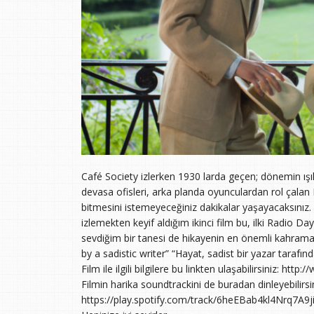
Café Society izlerken 1930 larda geçen; dönemin ışıltılı 
devasa ofisleri, arka planda oyunculardan rol çalan
bitmesini istemeyeceğiniz dakikalar yaşayacaksınız.
izlemekten keyif aldığım ikinci film bu, ilki Radio Day
sevdiğim bir tanesi de hikayenin en önemli kahraman
by a sadistic writer” “Hayat, sadist bir yazar tarafı
Film ile ilgili bilgilere bu linkten ulaşabilirsiniz: ht
Filmin harika soundtrackini de buradan dinleyebilirsin
https://play.spotify.com/track/6heEBab4kl4Nrq7A9j