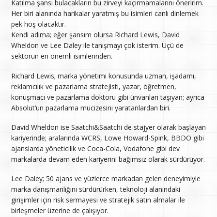
Katılma şansı bulacakların bu zirveyi kaçırmamalarını öneririm.
Her biri alanında harikalar yaratmış bu isimleri canlı dinlemek
pek hoş olacaktır.
Kendi adıma; eğer şansım olursa Richard Lewis, David
Wheldon ve Lee Daley ile tanışmayı çok isterim. Üçü de
sektörün en önemli isimlerinden.
Richard Lewis; marka yönetimi konusunda uzman, işadamı,
reklamcılık ve pazarlama stratejisti, yazar, öğretmen,
konuşmacı ve pazarlama doktoru gibi ünvanları taşıyan; ayrıca
Absolut’un pazarlama mucizesini yaratanlardan biri.
David Wheldon ise Saatchi&Saatchi de stajyer olarak başlayan
kariyerinde; aralarında WCRS, Lowe Howard-Spink, BBDO gibi
ajanslarda yöneticilik ve Coca-Cola, Vodafone gibi dev
markalarda devam eden kariyerini bağımsız olarak sürdürüyor.
Lee Daley; 50 ajans ve yüzlerce markadan gelen deneyimiyle
marka danışmanlığını sürdürürken, teknoloji alanındaki
girişimler için risk sermayesi ve stratejik satın almalar ile
birleşmeler üzerine de çalışıyor.