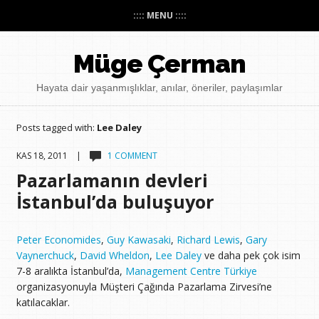
:::: MENU ::::
Müge Çerman
Hayata dair yaşanmışlıklar, anılar, öneriler, paylaşımlar
Posts tagged with:
Lee Daley
KAS 18, 2011 |
1 COMMENT
Pazarlamanın devleri
İstanbul’da buluşuyor
Peter Economides
,
Guy Kawasaki
,
Richard Lewis
,
Gary
Vaynerchuck
,
David Wheldon
,
Lee Daley
ve daha pek çok isim
7-8 aralıkta İstanbul’da,
Management Centre Türkiye
organizasyonuyla Müşteri Çağında Pazarlama Zirvesi’ne
katılacaklar.