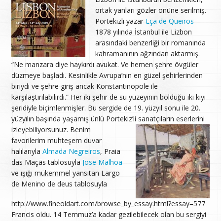
ortak yanları gözler önüne serilmiş.
Portekizli yazar
Eça de Queiros
1878 yılında İstanbul ile Lizbon
arasındaki benzerliği bir romanında
kahramanının ağzından aktarmış.
“Ne manzara diye haykırdı avukat. Ve hemen şehre övgüler
düzmeye başladı. Kesinlikle Avrupa’nın en güzel şehirlerinden
biriydi ve şehre giriş ancak Konstantinopole ile
karşılaştırılabilirdi.” Her iki şehir de su yüzeyinin böldüğü iki kıyı
şeridiyle biçimlenmişler. Bu sergide de 19. yüzyıl sonu ile 20.
yüzyılın başında yaşamış ünlü Portekiz’li sanatçıların eserlerini
izleyebiliyorsunuz.
Benim
favorilerim muhteşem duvar
halılarıyla
Almada Negreiros
, Praia
das Maçãs tablosuyla
Jose Malhoa
ve ışığı mükemmel yansıtan Largo
de Menino de deus tablosuyla
http://www.fineoldart.com/browse_by_essay.html?essay=577
Francis oldu. 14 Temmuz’a kadar gezilebilecek olan bu sergiyi