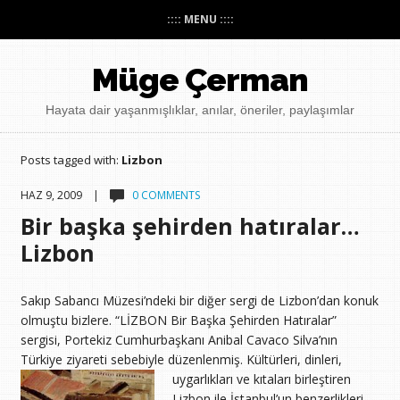
:::: MENU ::::
Müge Çerman
Hayata dair yaşanmışlıklar, anılar, öneriler, paylaşımlar
Posts tagged with:
Lizbon
HAZ 9, 2009 |
0 COMMENTS
Bir başka şehirden hatıralar…
Lizbon
Sakıp Sabancı Müzesi’ndeki bir diğer sergi de Lizbon’dan konuk
olmuştu bizlere. “LİZBON Bir Başka Şehirden Hatıralar”
sergisi, Portekiz Cumhurbaşkanı Anibal Cavaco Silva’nın
Türkiye ziyareti sebebiyle düzenlenmiş.
Kültürleri, dinleri,
uygarlıkları ve kıtaları birleştiren
Lizbon ile İstanbul’un benzerlikleri,