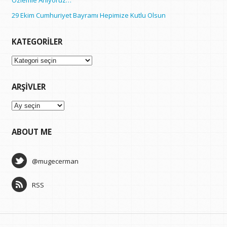
Özlemle Anıyoruz…
29 Ekim Cumhuriyet Bayramı Hepimize Kutlu Olsun
KATEGORILER
Kategoriler
ARŞIVLER
Arşivler
ABOUT ME
@mugecerman
RSS