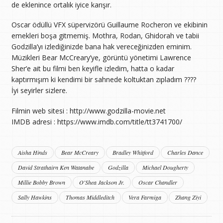
de eklenince ortalık iyice karışır.
Oscar ödüllü VFX süpervizörü Guillaume Rocheron ve ekibinin
emekleri boşa gitmemiş. Mothra, Rodan, Ghidorah ve tabii
Godzilla’yı izlediğinizde bana hak vereceğinizden eminim.
Müzikleri Bear McCreary’ye, görüntü yönetimi Lawrence
Sher’e ait bu filmi ben keyifle izledim, hatta o kadar
kaptırmışım ki kendimi bir sahnede koltuktan zıpladım ????
İyi seyirler sizlere.
Filmin web sitesi : http://www.godzilla-movie.net
IMDB adresi : https://www.imdb.com/title/tt3741700/
Aisha Hinds
Bear McCreary
Bradley Whitford
Charles Dance
David Strathairn Ken Watanabe
Godzilla
Michael Dougherty
Millie Bobby Brown
O'Shea Jackson Jr.
Oscar Chandler
Sally Hawkins
Thomas Middleditch
Vera Farmiga
Zhang Ziyi