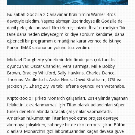
Bu sabah Godzilla 2 Canavarlar Kralı filmini Warner Bros
davetiyle izledim. Yaşınız altmışın üzerindeyse ilk Godzilla da
dahil pek çok canavarlı film izlemişsinizdir. İtiraf etmeliyim “bir
tane daha neden izleyeceğim ki” diye sordum kendime, daha
eğlenceli bir programım olmadığına karar verince de İstinye
Park’ın IMAX salonunun yolunu tutuverdim.
Michael Dougherty yönetimindeki fimde pek çok tanıdık
oyuncu var: Oscar Chandler, Vera Farmiga, Millie Bobby
Brown, Bradley Whitford, Sally Hawkins, Charles Dance,
Thomas Middleditch, Aisha Hinds, David Strathairn, O’Shea
Jackson Jr., Zhang Ziyi ve tabii efsane oyuncu Ken Watanabe.
Kripto-zooloji şirketi Monarch çalışanları, 2014 yılında yaşanan
felaketin tekrarlanmaması için Titan olarak adlandırılan süper
türleri denetim altında tutacak çalışmalar yapmaktadır.
Amerikan hükümetinin Titan’ları yok etme projesi devreye
alınmaya çalışılırken, sahneye bir de eko terrorist çıkar. Bütün
olanlara Monarch’in gizli laboratuarından kaçan devasa güve