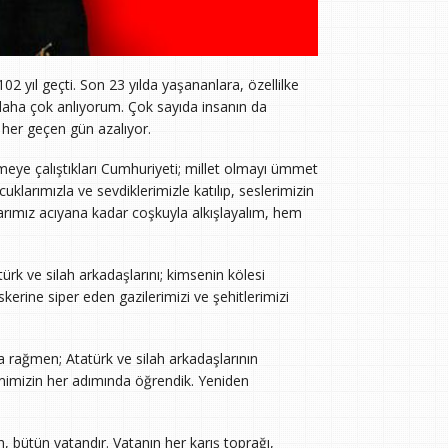
 yıl geçti. Son 23 yılda yaşananlara, özellilke
daha çok anlıyorum. Çok sayıda insanın da
da her geçen gün azalıyor.
etmeye çalıştıkları Cumhuriyeti; millet olmayı ümmet
klarımızla ve sevdiklerimizle katılıp, seslerimizin
rımız acıyana kadar coşkuyla alkışlayalım, hem
ürk ve silah arkadaşlarını; kimsenin kölesi
kerine siper eden gazilerimizi ve şehitlerimizi
a rağmen; Atatürk ve silah arkadaşlarının
imimizin her adımında öğrendik. Yeniden
, bütün vatandır. Vatanın her karış toprağı,