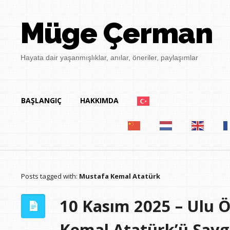
Müge Çerman
Hayata dair yaşanmışlıklar, anılar, öneriler, paylaşımlar
BAŞLANGIÇ
HAKKIMDA
Posts tagged with:
Mustafa Kemal Atatürk
10 Kasım 2025 – Ulu 
Kemal Atatürk’ü Sayg