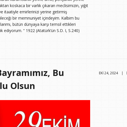
an koskaca bir varlık çıkaran meclisimizin, yiğit
itaatiyle emirlerinizi yerine getirmiş
ileceği bir memnuniyet içindeyim. Kalbim bu
rımı, bütün dünyaya karşı temsil ettikleri
rik ediyorum. “ 1922 (Atatürk’ün S.D. I, S.240)
Bayramımız, Bu
EKI 24, 2024 |
lu Olsun