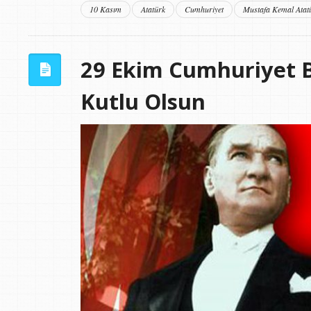
10 Kasım
Atatürk
Cumhuriyet
Mustafa Kemal Atat
29 Ekim Cumhuriyet 
Kutlu Olsun