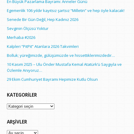
En Büyük Pazarlama Bayramı: Anneler Günü
Egemenlik 106 yıldır kayıtsız şartsız “Milletin” ve hep öyle kalacak!
Senede Bir Gün Değil, Hep Kadınız 2026
Sevginin Ölçüsü Yoktur
Merhaba #2026
Kalpleri “PitPit” Atanlara 2026 Takvimleri
Bolluk; yüreğimizde, gülüşümüzde ve hissettiklerimizdedir…
10 Kasım 2025 – Ulu Önder Mustafa Kemal Atatürk’ü Saygıyla ve
Özlemle Anıyoruz…
29 Ekim Cumhuriyet Bayramı Hepimize Kutlu Olsun
KATEGORILER
Kategoriler
ARŞIVLER
Arşivler