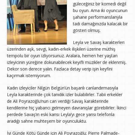
güleceğiniz bir komedi değil
bu oyun. Ama iki oyuncunun
şahane performanslarıyla
tadı damağınızda kalacak bir
gösteri olmuş.
Leyla ve Savaş karakterleri
üzerinden aşk, sevgi, kadın-erkek ilişkileri üzerine müthiş
tempolu bir oyun izliyorsunuz. Aralara, hemen her yaştan
izleyicinin yüreğine dokunabilecek keyifli müzikler de eklenmiş.
Dekor son derece yalın. Fazlaca detay verip işin keyfini
kaçırmak istemiyorum.
Kadın izleyiciler Nilgün Belgün’ün başarılı canlandırmasıyla
Leyla karakterinde çok tanıdık izler bulabilirler. Tabii erkekler
de Ali Poyrazoğlu’nun can verdiği Savaş karakterinde
kendilerine hiç yabancı gelmeyen davranışlar görebilirler. İkinci
perdede Savaş’ın eski karısı Leyla’yı gece yarısı telefonla
aradığı sahne muhteşem bir oyunculuktu.
İyi Günde Kötü Günde için Ali Poyrazoğlu; Pierre Palmade-