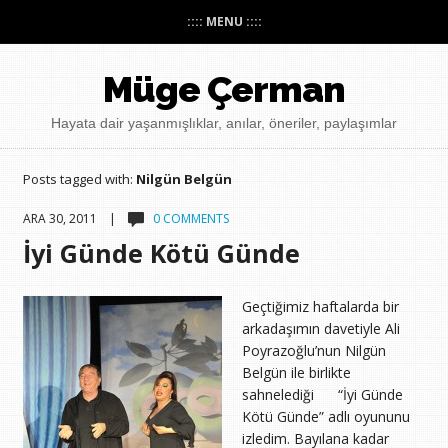
:::: MENU ::::
Müge Çerman
Hayata dair yaşanmışlıklar, anılar, öneriler, paylaşımlar
Posts tagged with:
Nilgün Belgün
ARA 30, 2011 |
0 COMMENTS
İyi Günde Kötü Günde
Geçtiğimiz haftalarda bir
arkadaşımın davetiyle Ali
Poyrazoğlu’nun Nilgün
Belgün ile birlikte
sahnelediği “İyi Günde
Kötü Günde” adlı oyununu
izledim. Bayılana kadar