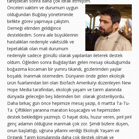
tanıştıktan sonra daha çok idrak etmiştim.
Önceleri vaktim ve durumum uygun
olduğundan Buğday yönetiminde
birlikte görev yapmaya çalıştım.
Derneği elimden geldiğince
destekledim. Sonra aile büyüklerinin
hastalıkları nedeniyle vakitsizlik ve
tepetaklak olan mali durumum
nedeniyle sadece gönüllü olarak yapılanları ileterek destek
oldum. Öğleden sonra Buğday’dan gelen mesajı okuduğumda
boğazıma kocaman bir yumru tıkandı, gözlerimden yaşlar
boşaldı. İnanmak istemedim. Dünyanın önde gelen ekolojik
ürün fuarlarından biri olan Biofach Amerika’yı düzenleyen New
Hope Media tarafından, ekolojik yaşam ve tarım alanında
dünyada geleceğin beş liderinden biri olarak gösteriliyordu.
Daha birkaç gün önce hepimize mesaj yazıp, 6 martta Ta-Tu-
Ta Çiftlikleri yararına maraton koşacağını ve hepimizden
destek beklediğini yazmıştı. O hayat dolu, huzur veren, pırıl pırıl
genç adamın öldüğüne inanmak çok zor. Şimdi bizlere düşen,
onun başlattığı, uğruna yıllarını verdiği Ekolojik Yaşam ve
Organik Tarım konularında daha çok destek olmak ve