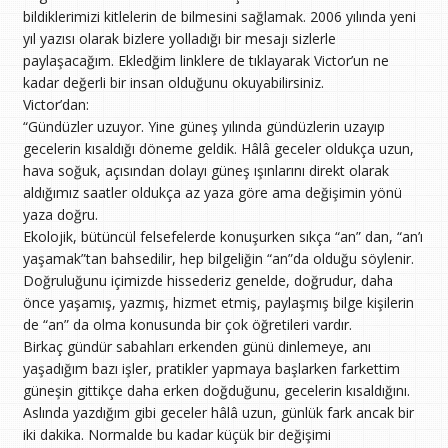
bildiklerimizi kitlelerin de bilmesini sağlamak. 2006 yılında yeni
yıl yazısı olarak bizlere yolladığı bir mesajı sizlerle
paylaşacağım. Ekledğim linklere de tıklayarak Victor’un ne
kadar değerli bir insan olduğunu okuyabilirsiniz.
Victor’dan:
“Gündüzler uzuyor. Yine güneş yılında gündüzlerin uzayıp
gecelerin kısaldığı döneme geldik. Hâlâ geceler oldukça uzun,
hava soğuk, açısından dolayı güneş ışınlarını direkt olarak
aldığımız saatler oldukça az yaza göre ama değişimin yönü
yaza doğru.
Ekolojik, bütüncül felsefelerde konuşurken sıkça “an” dan, “an’ı
yaşamak”tan bahsedilir, hep bilgeliğin “an”da olduğu söylenir.
Doğruluğunu içimizde hissederiz genelde, doğrudur, daha
önce yaşamış, yazmış, hizmet etmiş, paylaşmış bilge kişilerin
de “an” da olma konusunda bir çok öğretileri vardır.
Birkaç gündür sabahları erkenden günü dinlemeye, anı
yaşadığım bazı işler, pratikler yapmaya başlarken farkettim
güneşin gittikçe daha erken doğduğunu, gecelerin kısaldığını.
Aslında yazdığım gibi geceler hâlâ uzun, günlük fark ancak bir
iki dakika. Normalde bu kadar küçük bir değişimi