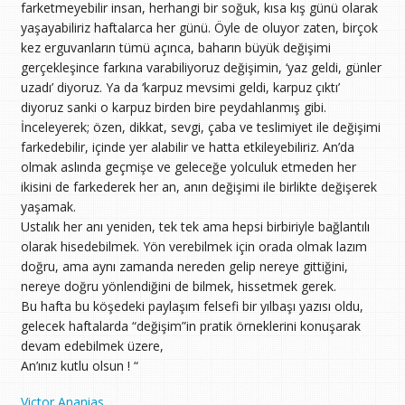
farketmeyebilir insan, herhangi bir soğuk, kısa kış günü olarak
yaşayabiliriz haftalarca her günü. Öyle de oluyor zaten, birçok
kez erguvanların tümü açınca, baharın büyük değişimi
gerçekleşince farkına varabiliyoruz değişimin, ‘yaz geldi, günler
uzadı’ diyoruz. Ya da ‘karpuz mevsimi geldi, karpuz çıktı’
diyoruz sanki o karpuz birden bire peydahlanmış gibi.
İnceleyerek; özen, dikkat, sevgi, çaba ve teslimiyet ile değişimi
farkedebilir, içinde yer alabilir ve hatta etkileyebiliriz. An’da
olmak aslında geçmişe ve geleceğe yolculuk etmeden her
ikisini de farkederek her an, anın değişimi ile birlikte değişerek
yaşamak.
Ustalık her anı yeniden, tek tek ama hepsi birbiriyle bağlantılı
olarak hisedebilmek. Yön verebilmek için orada olmak lazım
doğru, ama aynı zamanda nereden gelip nereye gittiğini,
nereye doğru yönlendiğini de bilmek, hissetmek gerek.
Bu hafta bu köşedeki paylaşım felsefi bir yılbaşı yazısı oldu,
gelecek haftalarda “değişim”in pratik örneklerini konuşarak
devam edebilmek üzere,
An’ınız kutlu olsun ! “
Victor Ananias