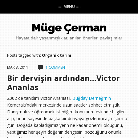
:::: MENU ::::
Müge Çerman
Hayata dair yaşanmışlıklar, anılar, öneriler, paylaşımlar
Posts tagged with:
Organik tarım
MAR 3, 2011 |
1 COMMENT
Bir dervişin ardından…Victor
Ananias
2002 de tanıdım Victor Ananias’ı.
Buğday Derneği’nin
Kemeraltı’ndaki merkezinde uzun saatler sohbet etmiştik.
Danışmak ve öğrenmek istediğim konuların fevkinde bilgiler
alıp, onun sayesinde başka bir dünyaya gözlerimi açmıştım o
gün. Doğada kapladığımız yerin ne kadar önemli olduğunu,
yaptığımız her şeyin doğanın dengesini bozduğunu onunla