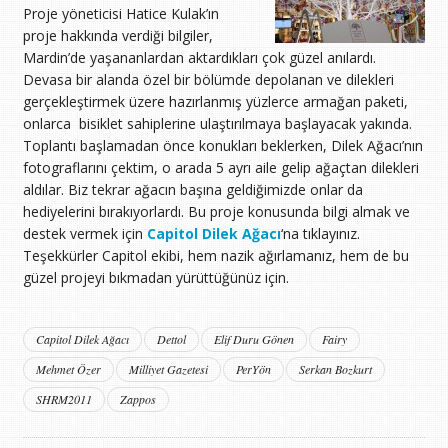
Proje yöneticisi Hatice Kulak’ın
proje hakkında verdiği bilgiler,
Mardin’de yaşananlardan aktardıkları çok güzel anılardı.
Devasa bir alanda özel bir bölümde depolanan ve dilekleri
gerçekleştirmek üzere hazırlanmış yüzlerce armağan paketi,
onlarca bisiklet sahiplerine ulaştırılmaya başlayacak yakında.
Toplantı başlamadan önce konukları beklerken, Dilek Ağacı’nın
fotograflarını çektim, o arada 5 ayrı aile gelip ağaçtan dilekleri
aldılar. Biz tekrar ağacın başına geldiğimizde onlar da
hediyelerini bırakıyorlardı. Bu proje konusunda bilgi almak ve
destek vermek için
Capitol Dilek Ağacı
‘na tıklayınız.
Teşekkürler Capitol ekibi, hem nazik ağırlamanız, hem de bu
güzel projeyi bıkmadan yürüttüğünüz için.
Capitol Dilek Ağacı
Dettol
Elif Duru Gönen
Fairy
Mehmet Özer
Milliyet Gazetesi
PerYön
Serkan Bozkurt
SHRM2011
Zappos