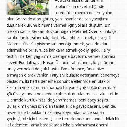
Adworks ekibi ürün tanıtım
toplantısına davet ettiğinde
tereddüt etmedim desem yalan
olur. Sonra dostları görüp, yeni insanlar da tanıyacağımı
düşünerek ürüne bir şans vermek için yollara düştüm. Biri
mekan sahibi Serkan Bozkurt diğeri Mehmet Özer iki ünlü şef
tarafından karşılanmak, dostlarla sohbet etmek, usta şef
Mehmet Özer’in pişirme sırlarını öğrenmek, yeni dostlar
edinmek ve bir sürü de kahkaha atmak çok iyi geldi. Fairy
testini izlerken yağ kırma özelliğine bayıldım, yemek sonrası
sevgili Fundalina ve Hasan Üstadın tabaklarını yıkayıp ürüne
onay vermeleri de çok hoştu. Eve dönünce, önce bize
armağan olarak verilen Fairy sıvı bulaşık deterjanını denemeye
başladım. İki hafta deneme sonunda ellerimde en ufak bir
kızarma ve kaşınma olmaması bir yana; yağ sökücü temizlik
gücü ve yıkanan nesneden çabucak durulanmasını takdir ettim.
Ellerimde kuruluk hissi de yaratmaması beni epey şaşırttı.
Bulaşık makinesi için olan tabletler de gayet başarılı. Ben de,
teyzem de tabakları makinaya koymadan önce sudan
geçirdiğimiz için beklemiş leke temizleme konusunda iddialı bir
laf edemem, ama bardaklarda leke bırakmaması önemli