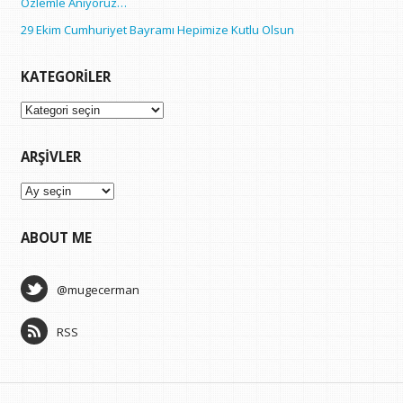
Özlemle Anıyoruz…
29 Ekim Cumhuriyet Bayramı Hepimize Kutlu Olsun
KATEGORILER
Kategoriler
ARŞIVLER
Arşivler
ABOUT ME
@mugecerman
RSS