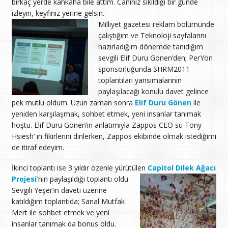
birkaç yerde kahkaha bile attım. Canınız sıkıldığı bir günde
izleyin, keyfiniz yerine gelsin.
Milliyet gazetesi reklam bölümünde
çalıştığım ve Teknoloji sayfalarını
hazırladığım dönemde tanıdığım
sevgili Elif Duru Gönen’den; PerYön
sponsorluğunda SHRM2011
toplantıları yansımalarının
paylaşılacağı konulu davet gelince
pek mutlu oldum. Uzun zaman sonra
Elif Duru Gönen
ile
yeniden karşılaşmak, sohbet etmek, yeni insanlar tanımak
hoştu. Elif Duru Gönen’in anlatımıyla Zappos CEO su Tony
Hsiesh’ ın fikirlerini dinlerken, Zappos ekibinde olmak istediğimi
de itiraf edeyim.
İkinci toplantı ise 3 yıldır özenle yürütülen
Capitol Dilek Ağacı
Projesi’
nin paylaşıldığı toplantı oldu.
Sevgili Yeşer’in daveti üzerine
katıldığım toplantıda; Sanal Mutfak
Mert ile sohbet etmek ve yeni
insanlar tanımak da bonus oldu.