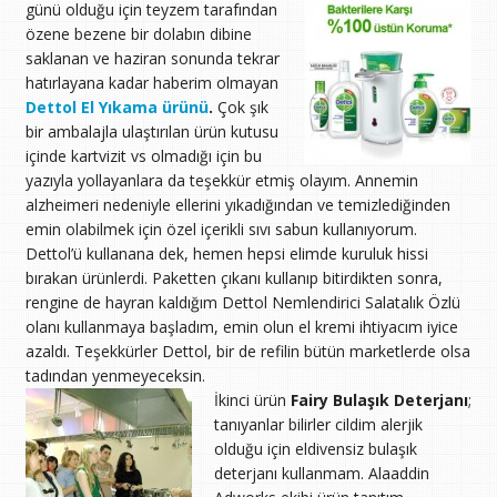
günü
olduğu için teyzem tarafından
özene bezene bir dolabın dibine
saklanan ve haziran sonunda tekrar
hatırlayana kadar haberim olmayan
Dettol El Yıkama ürünü
.
Çok şık
bir ambalajla ulaştırılan ürün kutusu
içinde kartvizit vs olmadığı için bu
yazıyla yollayanlara da teşekkür etmiş olayım. Annemin
alzheimeri nedeniyle ellerini yıkadığından ve temizlediğinden
emin olabilmek için özel içerikli sıvı sabun kullanıyorum.
Dettol’ü kullanana dek, hemen hepsi elimde kuruluk hissi
bırakan ürünlerdi. Paketten çıkanı kullanıp bitirdikten sonra,
rengine de hayran kaldığım Dettol Nemlendirici Salatalık Özlü
olanı kullanmaya başladım, emin olun el kremi ihtiyacım iyice
azaldı. Teşekkürler Dettol, bir de refilin bütün marketlerde olsa
tadından yenmeyeceksin.
İkinci ürün
Fairy Bulaşık Deterjanı
;
tanıyanlar bilirler cildim alerjik
olduğu için eldivensiz bulaşık
deterjanı kullanmam. Alaaddin