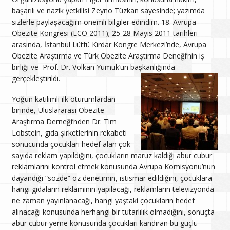
başarılı ve nazik yetkilisi Zeyno Tüzkan sayesinde; yazımda
sizlerle paylaşacağım önemli bilgiler edindim. 18. Avrupa
Obezite Kongresi (ECO 2011); 25-28 Mayıs 2011 tarihleri
arasında, İstanbul Lütfü Kırdar Kongre Merkezi’nde, Avrupa
Obezite Araştırma ve Türk Obezite Araştırma Deneği’nin iş
birliği ve Prof. Dr. Volkan Yumuk’un başkanlığında
gerçekleştirildi.
Yoğun katılımlı ilk oturumlardan
birinde, Uluslararası Obezite
Araştırma Derneği’nden Dr. Tim
Lobstein, gıda şirketlerinin rekabeti
sonucunda çocukları hedef alan çok
sayıda reklam yapıldığını, çocukların maruz kaldığı abur cubur
reklamlarını kontrol etmek konusunda Avrupa Komisyonu’nun
dayandığı “sözde” öz denetimin, istismar edildiğini, çocuklara
hangi gıdaların reklamının yapılacağı, reklamların televizyonda
ne zaman yayınlanacağı, hangi yaştaki çocukların hedef
alınacağı konusunda herhangi bir tutarlılık olmadığını, sonuçta
abur cubur yeme konusunda çocukları kandıran bu güçlü