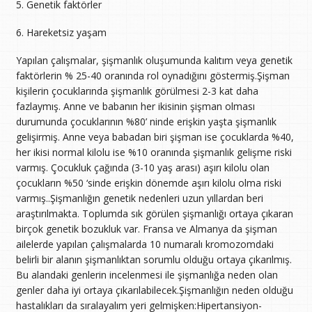
5. Genetik faktörler
6. Hareketsiz yaşam
Yapılan çalışmalar, şişmanlık oluşumunda kalıtım veya genetik
faktörlerin % 25-40 oranında rol oynadığını göstermiş.Şişman
kişilerin çocuklarında şişmanlık görülmesi 2-3 kat daha
fazlaymış. Anne ve babanın her ikisinin şişman olması
durumunda çocuklarının %80’ ninde erişkin yaşta şişmanlık
gelişirmiş. Anne veya babadan biri şişman ise çocuklarda %40,
her ikisi normal kilolu ise %10 oranında şişmanlık gelişme riski
varmış. Çocukluk çağında (3-10 yaş arası) aşırı kilolu olan
çocukların %50 ‘sinde erişkin dönemde aşırı kilolu olma riski
varmış..Şişmanlığın genetik nedenleri uzun yıllardan beri
araştırılmakta. Toplumda sık görülen şişmanlığı ortaya çıkaran
birçok genetik bozukluk var. Fransa ve Almanya da şişman
ailelerde yapılan çalışmalarda 10 numaralı kromozomdaki
belirli bir alanın şişmanlıktan sorumlu olduğu ortaya çıkarılmış.
Bu alandaki genlerin incelenmesi ile şişmanlığa neden olan
genler daha iyi ortaya çıkarılabilecek.Şişmanlığın neden olduğu
hastalıkları da sıralayalım yeri gelmişken:Hipertansiyon-