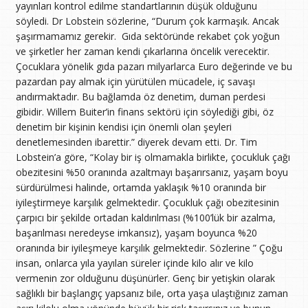
yayınları kontrol edilme standartlarının düşük olduğunu
söyledi. Dr Lobstein sözlerine, “Durum çok karmaşık. Ancak
şaşırmamamız gerekir. Gıda sektöründe rekabet çok yoğun
ve şirketler her zaman kendi çıkarlarına öncelik verecektir.
Çocuklara yönelik gıda pazarı milyarlarca Euro değerinde ve bu
pazardan pay almak için yürütülen mücadele, iç savaşı
andırmaktadır. Bu bağlamda öz denetim, duman perdesi
gibidir. Willem Buiter’in finans sektörü için söylediği gibi, öz
denetim bir kişinin kendisi için önemli olan şeyleri
denetlemesinden ibarettir.” diyerek devam etti. Dr. Tim
Lobstein’a göre, “Kolay bir iş olmamakla birlikte, çocukluk çağı
obezitesini %50 oranında azaltmayı başarırsanız, yaşam boyu
sürdürülmesi halinde, ortamda yaklaşık %10 oranında bir
iyileştirmeye karşılık gelmektedir. Çocukluk çağı obezitesinin
çarpıcı bir şekilde ortadan kaldırılması (%100’lük bir azalma,
başarılması neredeyse imkansız), yaşam boyunca %20
oranında bir iyileşmeye karşılık gelmektedir. Sözlerine ” Çoğu
insan, onlarca yıla yayılan süreler içinde kilo alır ve kilo
vermenin zor olduğunu düşünürler. Genç bir yetişkin olarak
sağlıklı bir başlangıç yapsanız bile, orta yaşa ulaştığınız zaman