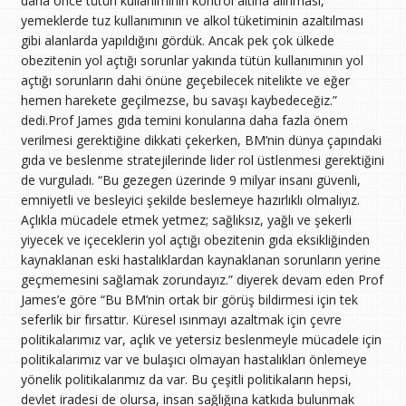
daha önce tütün kullanımının kontrol altına alınması,
yemeklerde tuz kullanımının ve alkol tüketiminin azaltılması
gibi alanlarda yapıldığını gördük. Ancak pek çok ülkede
obezitenin yol açtığı sorunlar yakında tütün kullanımının yol
açtığı sorunların dahi önüne geçebilecek nitelikte ve eğer
hemen harekete geçilmezse, bu savaşı kaybedeceğiz.”
dedi.Prof James gıda temini konularına daha fazla önem
verilmesi gerektiğine dikkati çekerken, BM’nin dünya çapındaki
gıda ve beslenme stratejilerinde lider rol üstlenmesi gerektiğini
de vurguladı. “Bu gezegen üzerinde 9 milyar insanı güvenli,
emniyetli ve besleyici şekilde beslemeye hazırlıklı olmalıyız.
Açlıkla mücadele etmek yetmez; sağlıksız, yağlı ve şekerli
yiyecek ve içeceklerin yol açtığı obezitenin gıda eksikliğinden
kaynaklanan eski hastalıklardan kaynaklanan sorunların yerine
geçmemesini sağlamak zorundayız.” diyerek devam eden Prof
James’e göre “Bu BM’nin ortak bir görüş bildirmesi için tek
seferlik bir fırsattır. Küresel ısınmayı azaltmak için çevre
politikalarımız var, açlık ve yetersiz beslenmeyle mücadele için
politikalarımız var ve bulaşıcı olmayan hastalıkları önlemeye
yönelik politikalarımız da var. Bu çeşitli politikaların hepsi,
devlet iradesi de olursa, insan sağlığına katkıda bulunmak