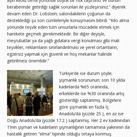
aşırı kilolu olma yönünde büyük bir risk taşırsınız ve bunun
beraberinde getirdiği sağlık sorunları ile yüzleşirsiniz.” diyerek
devam eden Dr. Lobstein; salondakilerin çoğunun da
desteklediği şu son cümleleriyle konuşmasını bitirdi. “Kilo alma
yönünde teşvik eden tüm unsurlarla mücadele etmek için
harekete geçmek gerekmektedir. Bir diğer deyişle,
meşrubatlar ya da yağlı gıdalara vergi konulması gibi mali
teşvikler, reklamların sınırlandırılması ve yerel ortamların,
egzersiz yapmak için güvenli ve hoş mekanlar halinde
getirilmesi önemlidir.”
Türkiye’de ise durum şöyle;
şişmanlık sorununun; son 10 yılda
kadınlarda %65 oranında,
erkeklerde ise %30 oranında artış
gösterdiği saptanmış. Bölgelere
göre şişmanlık en fazla İç
Anadolu’da (yüzde 25 ), en az ise
Doğu Anadolu’da (yüzde 17.2 ) saptanmış. Her 2 ev kadınından
1’inin şişman ve kadınların şişmanlığının tamamına yakınının da
hastalık getiren ”elma” tipinde olduğu ortaya konmuş.