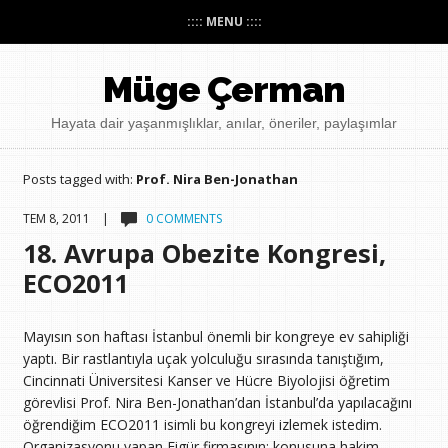
:::: MENU ::::
Müge Çerman
Hayata dair yaşanmışlıklar, anılar, öneriler, paylaşımlar
Posts tagged with:
Prof. Nira Ben-Jonathan
TEM 8, 2011 |
0 COMMENTS
18. Avrupa Obezite Kongresi,
ECO2011
Mayısın son haftası İstanbul önemli bir kongreye ev sahipliği
yaptı. Bir rastlantıyla uçak yolculuğu sırasında tanıştığım,
Cincinnati Üniversitesi Kanser ve Hücre Biyolojisi öğretim
görevlisi Prof. Nira Ben-Jonathan’dan İstanbul’da yapılacağını
öğrendiğim ECO2011 isimli bu kongreyi izlemek istedim.
Organizasyonu yapan Figür firmasının; konusuna hakim,