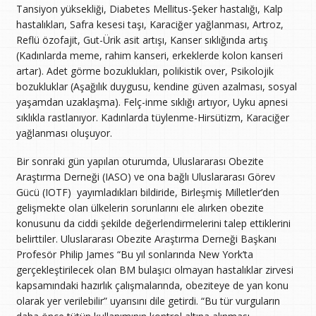
Tansiyon yüksekliği, Diabetes Mellitus-Şeker hastalığı, Kalp
hastalıkları, Safra kesesi taşı, Karaciğer yağlanması, Artroz,
Reflü özofajit, Gut-Ürik asit artışı, Kanser sıklığında artış
(Kadınlarda meme, rahim kanseri, erkeklerde kolon kanseri
artar). Adet görme bozuklukları, polikistik over, Psikolojik
bozukluklar (Aşağılık duygusu, kendine güven azalması, sosyal
yaşamdan uzaklaşma). Felç-inme sıklığı artıyor, Uyku apnesi
sıklıkla rastlanıyor. Kadınlarda tüylenme-Hirsütizm, Karaciğer
yağlanması oluşuyor.
Bir sonraki gün yapılan oturumda, Uluslararası Obezite
Araştırma Derneği (IASO) ve ona bağlı Uluslararası Görev
Gücü (IOTF) yayımladıkları bildiride, Birleşmiş Milletler’den
gelişmekte olan ülkelerin sorunlarını ele alırken obezite
konusunu da ciddi şekilde değerlendirmelerini talep ettiklerini
belirttiler. Uluslararası Obezite Araştırma Derneği Başkanı
Profesör Philip James “Bu yıl sonlarında New York’ta
gerçekleştirilecek olan BM bulaşıcı olmayan hastalıklar zirvesi
kapsamındaki hazırlık çalışmalarında, obeziteye de yan konu
olarak yer verilebilir” uyarısını dile getirdi. “Bu tür vurguların