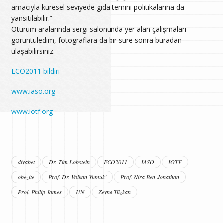
amacıyla küresel seviyede gıda temini politikalarına da
yansıtılabilir.”
Oturum aralarında sergi salonunda yer alan çalışmaları
görüntüledim, fotograflara da bir süre sonra buradan
ulaşabilirsiniz.
ECO2011 bildiri
www.iaso.org
www.iotf.org
diyabet
Dr. Tim Lobstein
ECO2011
IASO
IOTF
obezite
Prof. Dr. Volkan Yumuk’
Prof. Nira Ben-Jonathan
Prof. Philip James
UN
Zeyno Tüzkan