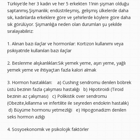
Türkiye’de her 3 kadın ve her 5 erkekten 1’inin şişman olduğu
saptanmış.Şişmanlık; endüstrileşmiş, gelişmiş ülkelerde daha
sık, kadınlarda erkeklere göre ve şehirlerde köylere göre daha
sık görülüyor. Şişmanlığa neden olan durumları şu şekilde
sıralayabiliriz:
1. Alınan bazı ilaçlar ve hormonlar: Kortizon kullanımı veya
psikiyatride kullanılan bazı ilaçlar
2. Beslenme alışkanlıkları:Sık yemek yeme, aşırı yeme, yağlı
yemek yeme ve ihtiyaçtan fazla kalori almak
3. Hormon hastalıkları: a) Cushing sendromu denilen böbrek
üstü bezinin fazla çalışması hastalığı b) Hipotiroidi (Tiroid
bezinin az çalışması) c) Polikistik over sendromu
(Obezite,kıllanma ve infertilite ile seyreden endokrin hastalık)
d) Büyüme hormonu yetmezliği e) Hipogonadizm denilen
seks hormon azlığı
4. Sosyoekonomik ve psikolojik faktörler